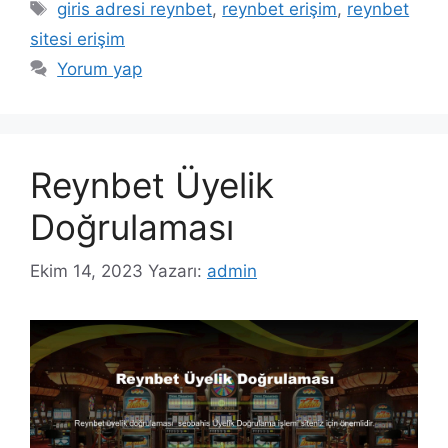
Etiketler
giris adresi reynbet
,
reynbet erişim
,
reynbet
sitesi erişim
Yorum yap
Reynbet Üyelik
Doğrulaması
Ekim 14, 2023
Yazarı:
admin