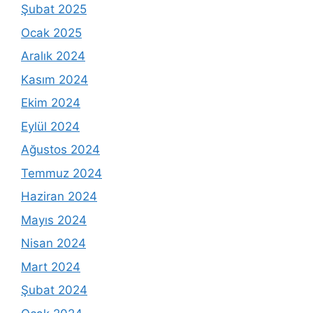
Şubat 2025
Ocak 2025
Aralık 2024
Kasım 2024
Ekim 2024
Eylül 2024
Ağustos 2024
Temmuz 2024
Haziran 2024
Mayıs 2024
Nisan 2024
Mart 2024
Şubat 2024