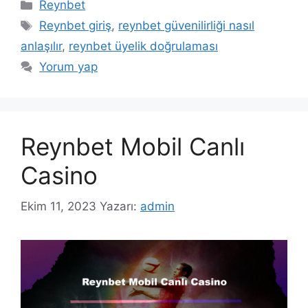
Kategoriler
Reynbet
Etiketler
Reynbet giriş
,
reynbet güvenilirliği nasıl
anlaşılır
,
reynbet üyelik doğrulaması
Yorum yap
Reynbet Mobil Canlı
Casino
Ekim 11, 2023
Yazarı:
admin