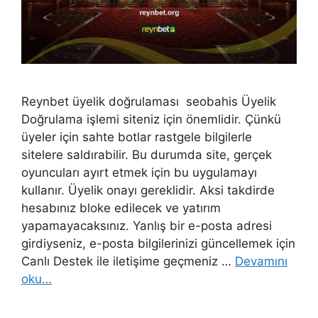
Reynbet üyelik doğrulaması seobahis Üyelik
Doğrulama işlemi siteniz için önemlidir. Çünkü
üyeler için sahte botlar rastgele bilgilerle
sitelere saldırabilir. Bu durumda site, gerçek
oyuncuları ayırt etmek için bu uygulamayı
kullanır. Üyelik onayı gereklidir. Aksi takdirde
hesabınız bloke edilecek ve yatırım
yapamayacaksınız. Yanlış bir e-posta adresi
girdiyseniz, e-posta bilgilerinizi güncellemek için
Canlı Destek ile iletişime geçmeniz …
Devamını
oku…