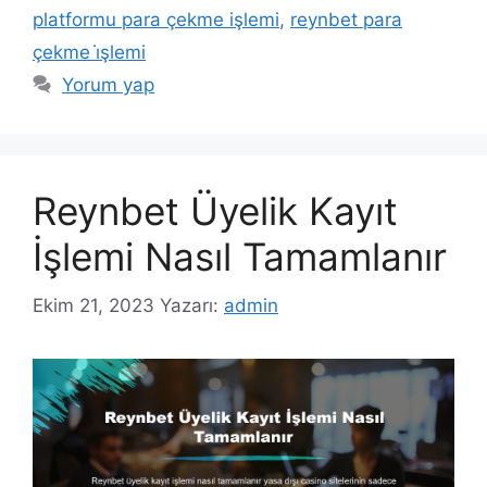
platformu para çekme işlemi
,
reynbet para
çekme i̇şlemi
Yorum yap
Reynbet Üyelik Kayıt
İşlemi Nasıl Tamamlanır
Ekim 21, 2023
Yazarı:
admin