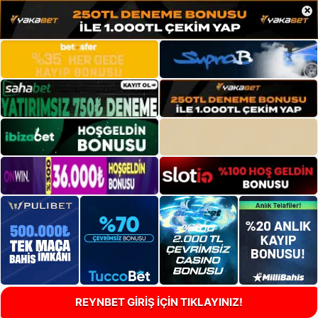
×
REYNBET GİRİŞ İÇİN TIKLAYINIZ!