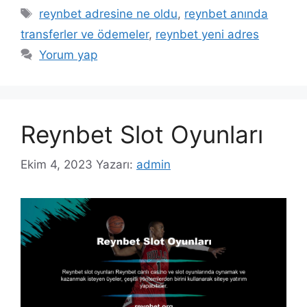
Etiketler
reynbet adresine ne oldu
,
reynbet anında
transferler ve ödemeler
,
reynbet yeni adres
Yorum yap
Reynbet Slot Oyunları
Ekim 4, 2023
Yazarı:
admin