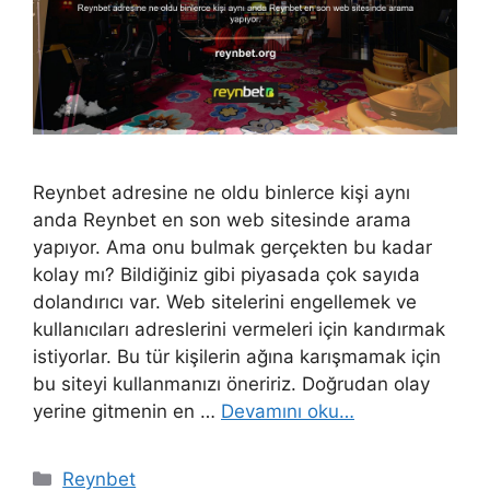
Reynbet adresine ne oldu binlerce kişi aynı
anda Reynbet en son web sitesinde arama
yapıyor. Ama onu bulmak gerçekten bu kadar
kolay mı? Bildiğiniz gibi piyasada çok sayıda
dolandırıcı var. Web sitelerini engellemek ve
kullanıcıları adreslerini vermeleri için kandırmak
istiyorlar. Bu tür kişilerin ağına karışmamak için
bu siteyi kullanmanızı öneririz. Doğrudan olay
yerine gitmenin en …
Devamını oku…
Kategoriler
Reynbet