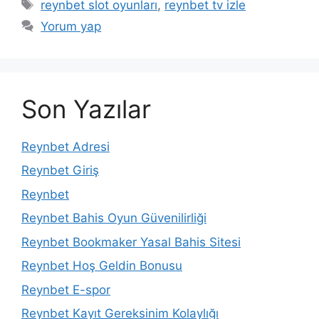
Etiketler
reynbet slot oyunları
,
reynbet tv izle
Yorum yap
Son Yazılar
Reynbet Adresi
Reynbet Giriş
Reynbet
Reynbet Bahis Oyun Güvenilirliği
Reynbet Bookmaker Yasal Bahis Sitesi
Reynbet Hoş Geldin Bonusu
Reynbet E-spor
Reynbet Kayıt Gereksinim Kolaylığı