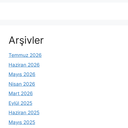
Arşivler
Temmuz 2026
Haziran 2026
Mayıs 2026
Nisan 2026
Mart 2026
Eylül 2025
Haziran 2025
Mayıs 2025