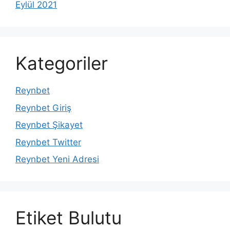
Eylül 2021
Kategoriler
Reynbet
Reynbet Giriş
Reynbet Şikayet
Reynbet Twitter
Reynbet Yeni Adresi
Etiket Bulutu