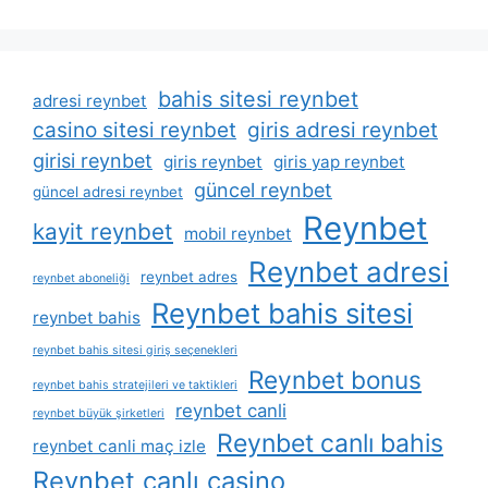
bahis sitesi reynbet
adresi reynbet
casino sitesi reynbet
giris adresi reynbet
girisi reynbet
giris reynbet
giris yap reynbet
güncel reynbet
güncel adresi reynbet
Reynbet
kayit reynbet
mobil reynbet
Reynbet adresi
reynbet adres
reynbet aboneliği
Reynbet bahis sitesi
reynbet bahis
reynbet bahis sitesi giriş seçenekleri
Reynbet bonus
reynbet bahis stratejileri ve taktikleri
reynbet canli
reynbet büyük şirketleri
Reynbet canlı bahis
reynbet canli maç izle
Reynbet canlı casino