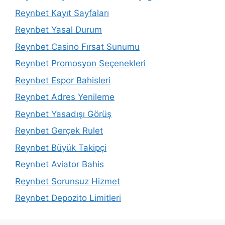
Reynbet Kayıt Sayfaları
Reynbet Yasal Durum
Reynbet Casino Fırsat Sunumu
Reynbet Promosyon Seçenekleri
Reynbet Espor Bahisleri
Reynbet Adres Yenileme
Reynbet Yasadışı Görüş
Reynbet Gerçek Rulet
Reynbet Büyük Takipçi
Reynbet Aviator Bahis
Reynbet Sorunsuz Hizmet
Reynbet Depozito Limitleri