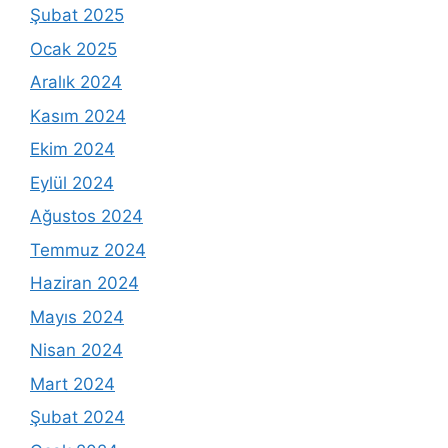
Şubat 2025
Ocak 2025
Aralık 2024
Kasım 2024
Ekim 2024
Eylül 2024
Ağustos 2024
Temmuz 2024
Haziran 2024
Mayıs 2024
Nisan 2024
Mart 2024
Şubat 2024