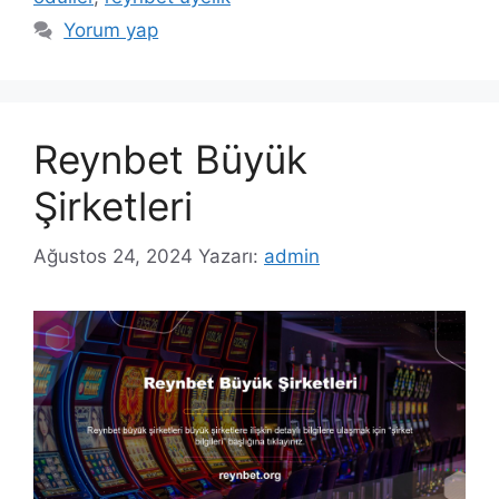
Yorum yap
Reynbet Büyük
Şirketleri
Ağustos 24, 2024
Yazarı:
admin