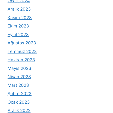
Ocak 2024
Aralık 2023
Kasım 2023
Ekim 2023
Eylül 2023
Ağustos 2023
Temmuz 2023
Haziran 2023
Mayıs 2023
Nisan 2023
Mart 2023
Şubat 2023
Ocak 2023
Aralık 2022