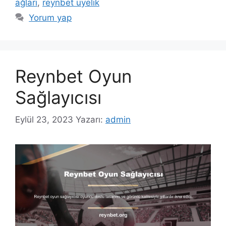
ağları
,
reynbet üyelik
Yorum yap
Reynbet Oyun
Sağlayıcısı
Eylül 23, 2023
Yazarı:
admin