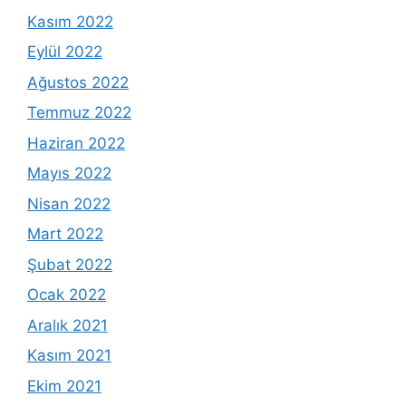
Kasım 2022
Eylül 2022
Ağustos 2022
Temmuz 2022
Haziran 2022
Mayıs 2022
Nisan 2022
Mart 2022
Şubat 2022
Ocak 2022
Aralık 2021
Kasım 2021
Ekim 2021