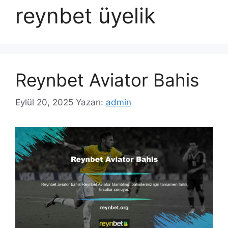
reynbet üyelik
Reynbet Aviator Bahis
Eylül 20, 2025
Yazarı:
admin