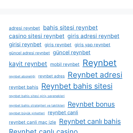
bahis sitesi reynbet
adresi reynbet
casino sitesi reynbet
giris adresi reynbet
girisi reynbet
giris reynbet
giris yap reynbet
güncel reynbet
güncel adresi reynbet
Reynbet
kayit reynbet
mobil reynbet
Reynbet adresi
reynbet adres
reynbet aboneliği
Reynbet bahis sitesi
reynbet bahis
reynbet bahis sitesi giriş seçenekleri
Reynbet bonus
reynbet bahis stratejileri ve taktikleri
reynbet canli
reynbet büyük şirketleri
Reynbet canlı bahis
reynbet canli maç izle
Reynbet canlı casino