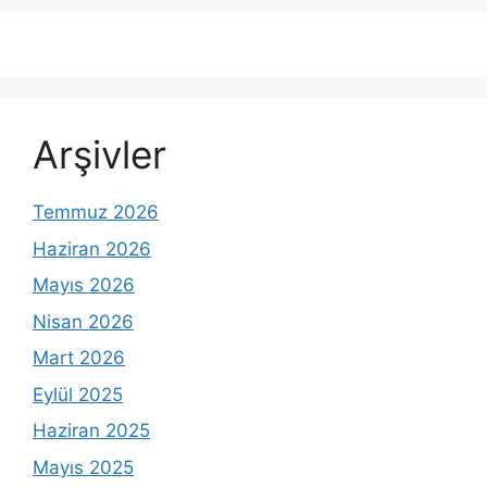
Arşivler
Temmuz 2026
Haziran 2026
Mayıs 2026
Nisan 2026
Mart 2026
Eylül 2025
Haziran 2025
Mayıs 2025