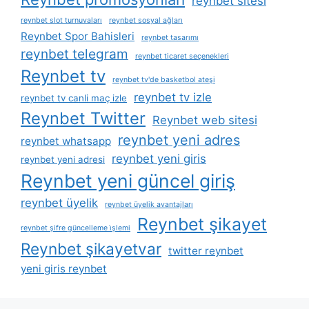
reynbet sitesi
reynbet slot turnuvaları
reynbet sosyal ağları
Reynbet Spor Bahisleri
reynbet tasarımı
reynbet telegram
reynbet ticaret seçenekleri
Reynbet tv
reynbet tv'de basketbol ateşi
reynbet tv izle
reynbet tv canli maç izle
Reynbet Twitter
Reynbet web sitesi
reynbet yeni adres
reynbet whatsapp
reynbet yeni giris
reynbet yeni adresi
Reynbet yeni güncel giriş
reynbet üyelik
reynbet üyelik avantajları
Reynbet şikayet
reynbet şifre güncelleme i̇şlemi
Reynbet şikayetvar
twitter reynbet
yeni giris reynbet