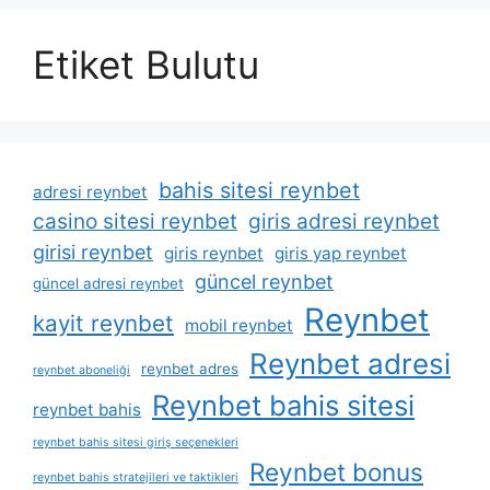
Etiket Bulutu
bahis sitesi reynbet
adresi reynbet
casino sitesi reynbet
giris adresi reynbet
girisi reynbet
giris reynbet
giris yap reynbet
güncel reynbet
güncel adresi reynbet
Reynbet
kayit reynbet
mobil reynbet
Reynbet adresi
reynbet adres
reynbet aboneliği
Reynbet bahis sitesi
reynbet bahis
reynbet bahis sitesi giriş seçenekleri
Reynbet bonus
reynbet bahis stratejileri ve taktikleri