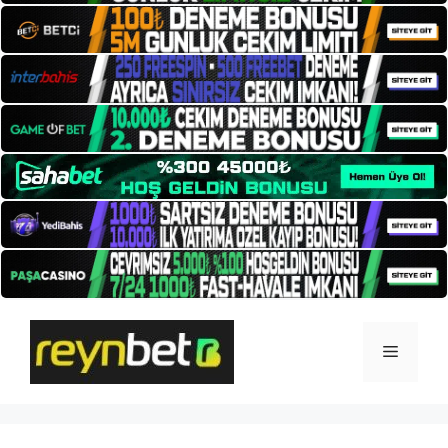
İçeriğe
atla
Menü