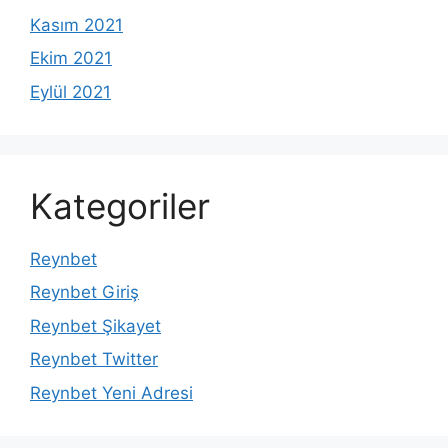
Kasım 2021
Ekim 2021
Eylül 2021
Kategoriler
Reynbet
Reynbet Giriş
Reynbet Şikayet
Reynbet Twitter
Reynbet Yeni Adresi