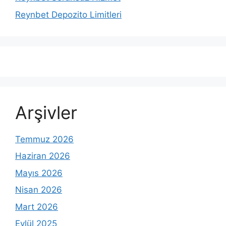
Reynbet Depozito Limitleri
Arşivler
Temmuz 2026
Haziran 2026
Mayıs 2026
Nisan 2026
Mart 2026
Eylül 2025