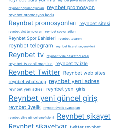
reynbet poker nasıl oynanır
reynbet promosyon
reynbet popüler oyunları
reynbet promosyon kodu
Reynbet promosyonları
reynbet sitesi
reynbet slot turnuvaları
reynbet sosyal ağları
Reynbet Spor Bahisleri
reynbet tasarımı
reynbet telegram
reynbet ticaret seçenekleri
Reynbet tv
reynbet tv'de basketbol ateşi
reynbet tv izle
reynbet tv canli maç izle
Reynbet Twitter
Reynbet web sitesi
reynbet yeni adres
reynbet whatsapp
reynbet yeni giris
reynbet yeni adresi
Reynbet yeni güncel giriş
reynbet üyelik
reynbet üyelik avantajları
Reynbet şikayet
reynbet şifre güncelleme i̇şlemi
Reynbet şikayetvar
twitter reynbet