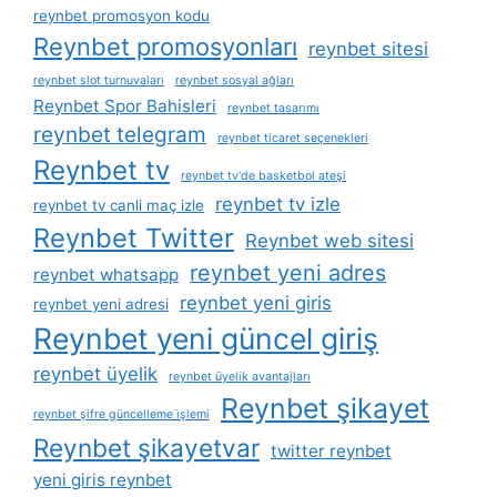
reynbet promosyon kodu
Reynbet promosyonları
reynbet sitesi
reynbet slot turnuvaları
reynbet sosyal ağları
Reynbet Spor Bahisleri
reynbet tasarımı
reynbet telegram
reynbet ticaret seçenekleri
Reynbet tv
reynbet tv'de basketbol ateşi
reynbet tv izle
reynbet tv canli maç izle
Reynbet Twitter
Reynbet web sitesi
reynbet yeni adres
reynbet whatsapp
reynbet yeni giris
reynbet yeni adresi
Reynbet yeni güncel giriş
reynbet üyelik
reynbet üyelik avantajları
Reynbet şikayet
reynbet şifre güncelleme i̇şlemi
Reynbet şikayetvar
twitter reynbet
yeni giris reynbet