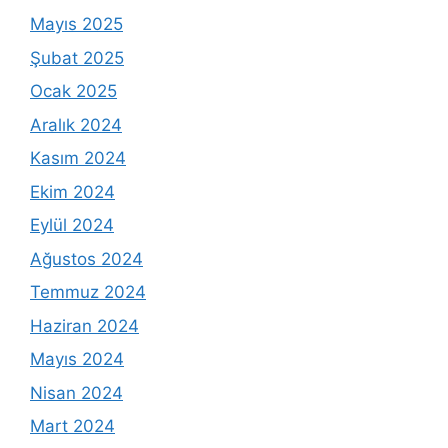
Mayıs 2025
Şubat 2025
Ocak 2025
Aralık 2024
Kasım 2024
Ekim 2024
Eylül 2024
Ağustos 2024
Temmuz 2024
Haziran 2024
Mayıs 2024
Nisan 2024
Mart 2024