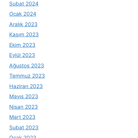
Şubat 2024
Ocak 2024
Aralık 2023
Kasım 2023
Ekim 2023
Eylül 2023
Ağustos 2023
Temmuz 2023
Haziran 2023
Mayıs 2023
Nisan 2023
Mart 2023
Şubat 2023
Ocak 2023