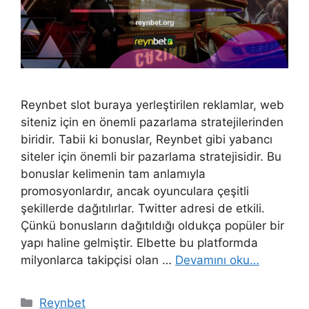
Reynbet slot buraya yerleştirilen reklamlar, web
siteniz için en önemli pazarlama stratejilerinden
biridir. Tabii ki bonuslar, Reynbet gibi yabancı
siteler için önemli bir pazarlama stratejisidir. Bu
bonuslar kelimenin tam anlamıyla
promosyonlardır, ancak oyunculara çeşitli
şekillerde dağıtılırlar. Twitter adresi de etkili.
Çünkü bonusların dağıtıldığı oldukça popüler bir
yapı haline gelmiştir. Elbette bu platformda
milyonlarca takipçisi olan …
Devamını oku…
Kategoriler
Reynbet