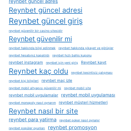
reynbet güncel adres
Reynbet güncel adresi
Reynbet güncel giriş
reynbet güvenilir bir casino sitesidir
Reynbet güvenilir mi
reynbet hakkında bilgi edinmek
reynbet hakkında şikayet ve görüşler
reynbet hesabınız kapatıldı
reynbet hızlı bahis kuponu
reynbet instagram
Reynbet kayıt
reynbet i̇çin yeni giriş
Reynbet kaç oldu
reynbet kesintisiz çalışması
reynbet maç izle
reynbet kişi bilgileri
reynbet mobil altyapısı güvenilir mi
reynbet mobil site
reynbet mobil uygulaması
reynbet mobil uygulamalar
reynbet müşteri hizmetleri
reynbet monopoly nasıl oynarım
Reynbet nasıl bir site
reynbet para yatirma
reynbet poker nasıl oynanır
reynbet promosyon
reynbet popüler oyunları