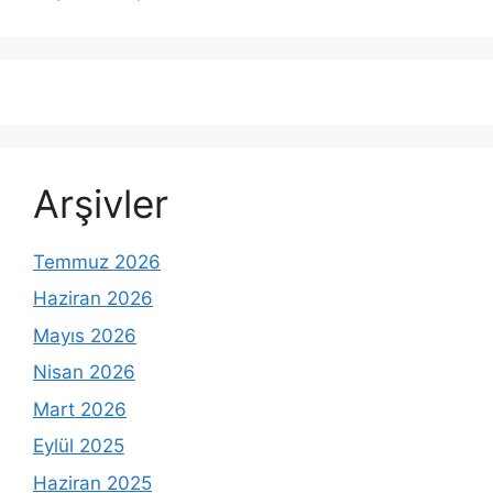
Arşivler
Temmuz 2026
Haziran 2026
Mayıs 2026
Nisan 2026
Mart 2026
Eylül 2025
Haziran 2025