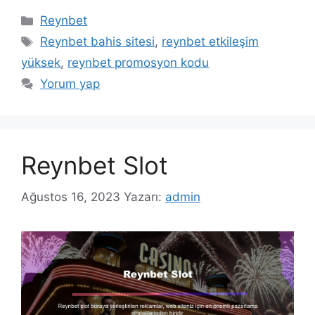
Kategoriler
Reynbet
Etiketler
Reynbet bahis sitesi
,
reynbet etkileşim
yüksek
,
reynbet promosyon kodu
Yorum yap
Reynbet Slot
Ağustos 16, 2023
Yazarı:
admin