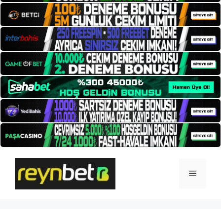
İçeriğe
atla
Menü