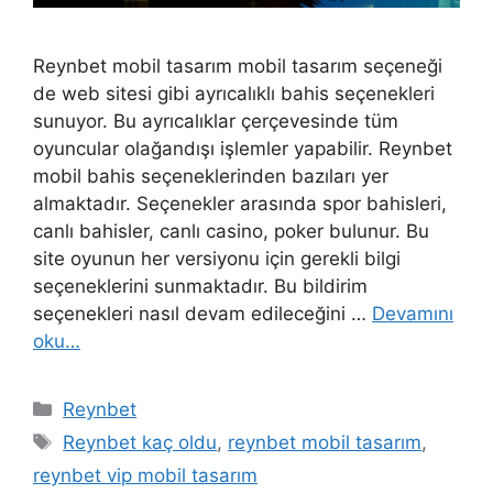
Reynbet mobil tasarım mobil tasarım seçeneği
de web sitesi gibi ayrıcalıklı bahis seçenekleri
sunuyor. Bu ayrıcalıklar çerçevesinde tüm
oyuncular olağandışı işlemler yapabilir. Reynbet
mobil bahis seçeneklerinden bazıları yer
almaktadır. Seçenekler arasında spor bahisleri,
canlı bahisler, canlı casino, poker bulunur. Bu
site oyunun her versiyonu için gerekli bilgi
seçeneklerini sunmaktadır. Bu bildirim
seçenekleri nasıl devam edileceğini …
Devamını
oku…
Kategoriler
Reynbet
Etiketler
Reynbet kaç oldu
,
reynbet mobil tasarım
,
reynbet vip mobil tasarım