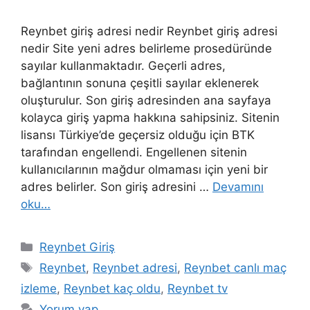
Reynbet giriş adresi nedir Reynbet giriş adresi
nedir Site yeni adres belirleme prosedüründe
sayılar kullanmaktadır. Geçerli adres,
bağlantının sonuna çeşitli sayılar eklenerek
oluşturulur. Son giriş adresinden ana sayfaya
kolayca giriş yapma hakkına sahipsiniz. Sitenin
lisansı Türkiye’de geçersiz olduğu için BTK
tarafından engellendi. Engellenen sitenin
kullanıcılarının mağdur olmaması için yeni bir
adres belirler. Son giriş adresini …
Devamını
oku…
Kategoriler
Reynbet Giriş
Etiketler
Reynbet
,
Reynbet adresi
,
Reynbet canlı maç
izleme
,
Reynbet kaç oldu
,
Reynbet tv
Yorum yap