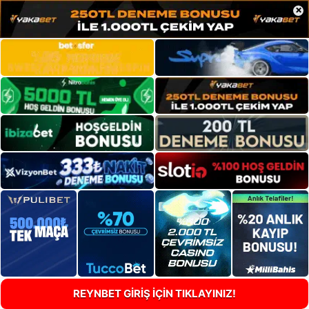
×
REYNBET GİRİŞ İÇİN TIKLAYINIZ!