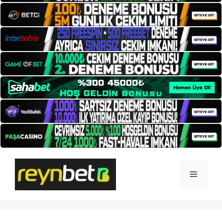
İçeriğe
atla
Menü