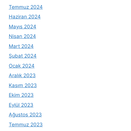
Temmuz 2024
Haziran 2024
Mayıs 2024
Nisan 2024
Mart 2024
Şubat 2024
Ocak 2024
Aralık 2023
Kasım 2023
Ekim 2023
Eylül 2023
Ağustos 2023
Temmuz 2023