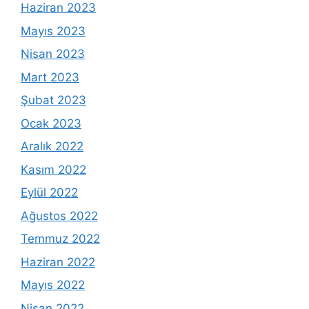
Haziran 2023
Mayıs 2023
Nisan 2023
Mart 2023
Şubat 2023
Ocak 2023
Aralık 2022
Kasım 2022
Eylül 2022
Ağustos 2022
Temmuz 2022
Haziran 2022
Mayıs 2022
Nisan 2022