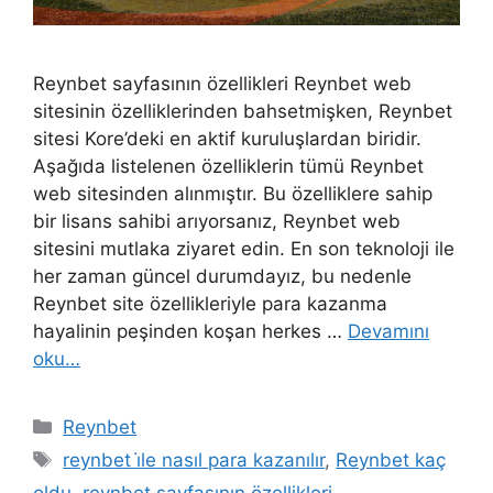
Reynbet sayfasının özellikleri Reynbet web
sitesinin özelliklerinden bahsetmişken, Reynbet
sitesi Kore’deki en aktif kuruluşlardan biridir.
Aşağıda listelenen özelliklerin tümü Reynbet
web sitesinden alınmıştır. Bu özelliklere sahip
bir lisans sahibi arıyorsanız, Reynbet web
sitesini mutlaka ziyaret edin. En son teknoloji ile
her zaman güncel durumdayız, bu nedenle
Reynbet site özellikleriyle para kazanma
hayalinin peşinden koşan herkes …
Devamını
oku…
Kategoriler
Reynbet
Etiketler
reynbet i̇le nasıl para kazanılır
,
Reynbet kaç
oldu
,
reynbet sayfasının özellikleri