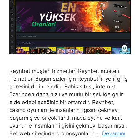
Reynbet müşteri hizmetleri Reynbet müşteri
hizmetleri Bugün sizler için Reynbet’in yeni giriş
adresini de inceledik. Bahis sitesi, internet
üzerinden daha hızlı ve mutlu bir şekilde gelir
elde edebileceğiniz bir ortamdır. Reynbet,
casino oyunları ile insanların ilgisini çekmeyi
başarmış ve birçok farklı masa oyunu ve kart
oyunu ile insanların ilgisini çekmeyi başarmıştır.
Bet web sitesinde promosyonların …
Devamını