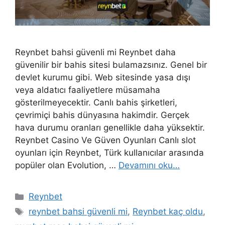
Reynbet bahsi güvenli mi Reynbet daha
güvenilir bir bahis sitesi bulamazsınız. Genel bir
devlet kurumu gibi. Web sitesinde yasa dışı
veya aldatıcı faaliyetlere müsamaha
gösterilmeyecektir. Canlı bahis şirketleri,
çevrimiçi bahis dünyasına hakimdir. Gerçek
hava durumu oranları genellikle daha yüksektir.
Reynbet Casino Ve Güven Oyunları Canlı slot
oyunları için Reynbet, Türk kullanıcılar arasında
popüler olan Evolution, …
Devamını oku…
Kategoriler
Reynbet
Etiketler
reynbet bahsi güvenli mi
,
Reynbet kaç oldu
,