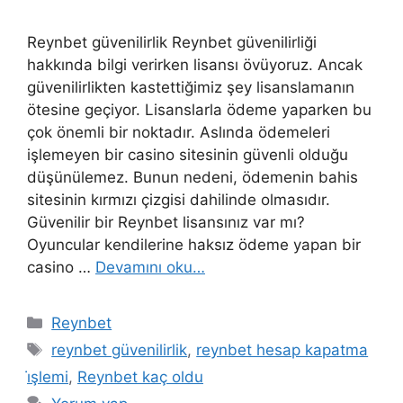
Reynbet güvenilirlik Reynbet güvenilirliği
hakkında bilgi verirken lisansı övüyoruz. Ancak
güvenilirlikten kastettiğimiz şey lisanslamanın
ötesine geçiyor. Lisanslarla ödeme yaparken bu
çok önemli bir noktadır. Aslında ödemeleri
işlemeyen bir casino sitesinin güvenli olduğu
düşünülemez. Bunun nedeni, ödemenin bahis
sitesinin kırmızı çizgisi dahilinde olmasıdır.
Güvenilir bir Reynbet lisansınız var mı?
Oyuncular kendilerine haksız ödeme yapan bir
casino …
Devamını oku…
Kategoriler
Reynbet
Etiketler
reynbet güvenilirlik
,
reynbet hesap kapatma
i̇şlemi
,
Reynbet kaç oldu