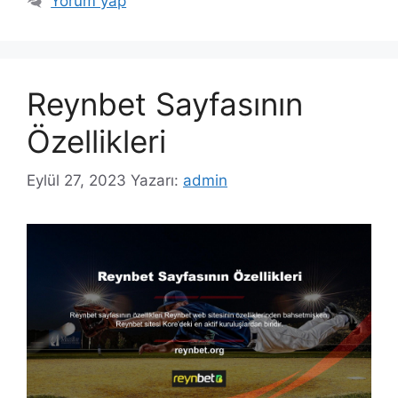
Yorum yap
Reynbet Sayfasının
Özellikleri
Eylül 27, 2023
Yazarı:
admin