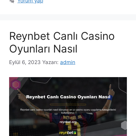
Yorum yap
Reynbet Canlı Casino
Oyunları Nasıl
Eylül 6, 2023
Yazarı:
admin