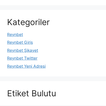
Kategoriler
Reynbet
Reynbet Giriş
Reynbet Şikayet
Reynbet Twitter
Reynbet Yeni Adresi
Etiket Bulutu