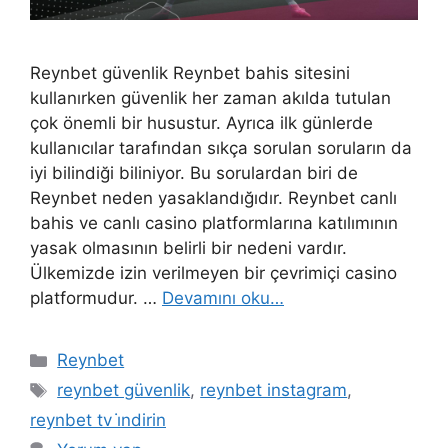
Reynbet güvenlik Reynbet bahis sitesini
kullanırken güvenlik her zaman akılda tutulan
çok önemli bir husustur. Ayrıca ilk günlerde
kullanıcılar tarafından sıkça sorulan soruların da
iyi bilindiği biliniyor. Bu sorulardan biri de
Reynbet neden yasaklandığıdır. Reynbet canlı
bahis ve canlı casino platformlarına katılımının
yasak olmasının belirli bir nedeni vardır.
Ülkemizde izin verilmeyen bir çevrimiçi casino
platformudur. …
Devamını oku…
Kategoriler
Reynbet
Etiketler
reynbet güvenlik
,
reynbet instagram
,
reynbet tv i̇ndirin