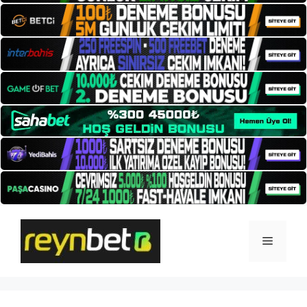
İçeriğe
atla
Menü