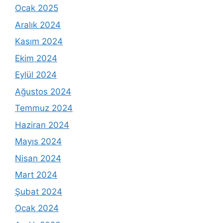
Ocak 2025
Aralık 2024
Kasım 2024
Ekim 2024
Eylül 2024
Ağustos 2024
Temmuz 2024
Haziran 2024
Mayıs 2024
Nisan 2024
Mart 2024
Şubat 2024
Ocak 2024