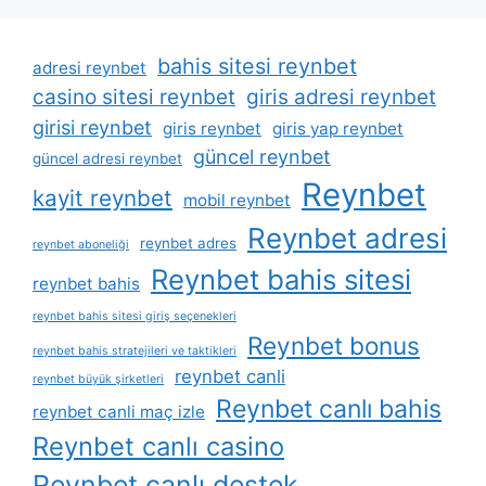
bahis sitesi reynbet
adresi reynbet
casino sitesi reynbet
giris adresi reynbet
girisi reynbet
giris reynbet
giris yap reynbet
güncel reynbet
güncel adresi reynbet
Reynbet
kayit reynbet
mobil reynbet
Reynbet adresi
reynbet adres
reynbet aboneliği
Reynbet bahis sitesi
reynbet bahis
reynbet bahis sitesi giriş seçenekleri
Reynbet bonus
reynbet bahis stratejileri ve taktikleri
reynbet canli
reynbet büyük şirketleri
Reynbet canlı bahis
reynbet canli maç izle
Reynbet canlı casino
Reynbet canlı destek