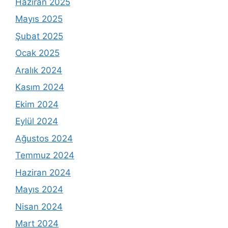
Haziran 2025
Mayıs 2025
Şubat 2025
Ocak 2025
Aralık 2024
Kasım 2024
Ekim 2024
Eylül 2024
Ağustos 2024
Temmuz 2024
Haziran 2024
Mayıs 2024
Nisan 2024
Mart 2024