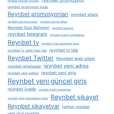
reynbet promosyon
reynbet popüler oyunları
reynbet promosyon kodu
Reynbet promosyonları
reynbet sitesi
reynbet slot turnuvaları
reynbet sosyal ağları
Reynbet Spor Bahisleri
reynbet tasarımı
reynbet telegram
reynbet ticaret seçenekleri
Reynbet tv
reynbet tv'de basketbol ateşi
reynbet tv izle
reynbet tv canli maç izle
Reynbet Twitter
Reynbet web sitesi
reynbet yeni adres
reynbet whatsapp
reynbet yeni giris
reynbet yeni adresi
Reynbet yeni güncel giriş
reynbet üyelik
reynbet üyelik avantajları
Reynbet şikayet
reynbet şifre güncelleme i̇şlemi
Reynbet şikayetvar
twitter reynbet
yeni giris reynbet