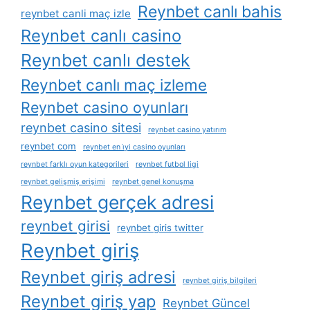
Reynbet canlı bahis
reynbet canli maç izle
Reynbet canlı casino
Reynbet canlı destek
Reynbet canlı maç izleme
Reynbet casino oyunları
reynbet casino sitesi
reynbet casino yatırım
reynbet com
reynbet en i̇yi casino oyunları
reynbet farklı oyun kategorileri
reynbet futbol ligi
reynbet gelişmiş erişimi
reynbet genel konuşma
Reynbet gerçek adresi
reynbet girisi
reynbet giris twitter
Reynbet giriş
Reynbet giriş adresi
reynbet giriş bilgileri
Reynbet giriş yap
Reynbet Güncel