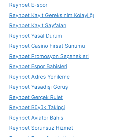
Reynbet E-spor
Reynbet Kayıt Gereksinim Kolaylığı
Reynbet Kayıt Sayfaları
Reynbet Yasal Durum
Reynbet Casino Fırsat Sunumu
Reynbet Promosyon Seçenekleri
Reynbet Espor Bahisleri
Reynbet Adres Yenileme
Reynbet Yasadışı Görüş
Reynbet Gerçek Rulet
Reynbet Büyük Takipçi
Reynbet Aviator Bahis
Reynbet Sorunsuz Hizmet