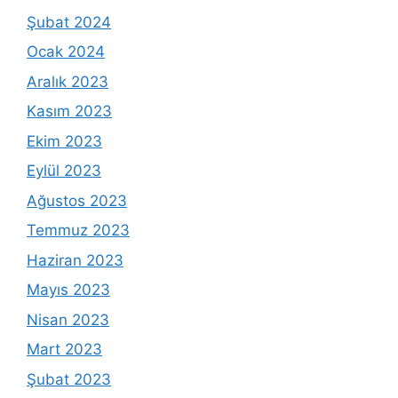
Şubat 2024
Ocak 2024
Aralık 2023
Kasım 2023
Ekim 2023
Eylül 2023
Ağustos 2023
Temmuz 2023
Haziran 2023
Mayıs 2023
Nisan 2023
Mart 2023
Şubat 2023