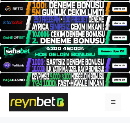
İçeriğe
atla
Menü