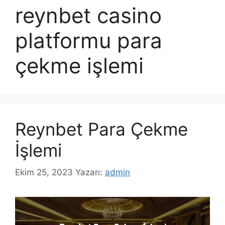
reynbet casino
platformu para
çekme işlemi
Reynbet Para Çekme
İşlemi
Ekim 25, 2023
Yazarı:
admin