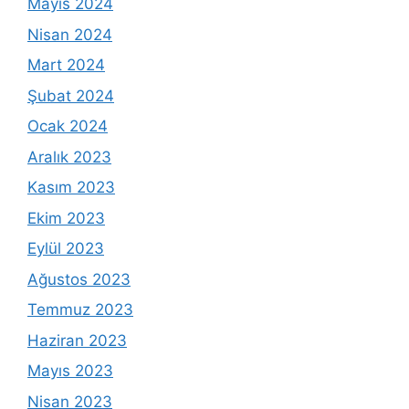
Mayıs 2024
Nisan 2024
Mart 2024
Şubat 2024
Ocak 2024
Aralık 2023
Kasım 2023
Ekim 2023
Eylül 2023
Ağustos 2023
Temmuz 2023
Haziran 2023
Mayıs 2023
Nisan 2023