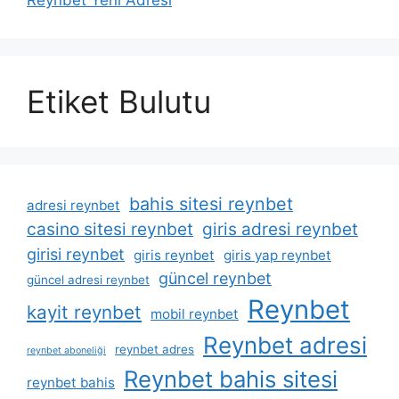
Etiket Bulutu
bahis sitesi reynbet
adresi reynbet
casino sitesi reynbet
giris adresi reynbet
girisi reynbet
giris reynbet
giris yap reynbet
güncel reynbet
güncel adresi reynbet
Reynbet
kayit reynbet
mobil reynbet
Reynbet adresi
reynbet adres
reynbet aboneliği
Reynbet bahis sitesi
reynbet bahis