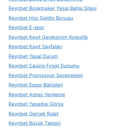
Reynbet Bookmaker Yasal Bahis Sitesi
Reynbet Hoş Geldin Bonusu
Reynbet E-spor
Reynbet Kayıt Gereksinim Kolaylığı
Reynbet Kayıt Sayfaları
Reynbet Yasal Durum
Reynbet Casino Fırsat Sunumu
Reynbet Promosyon Seçenekleri
Reynbet Espor Bahisleri
Reynbet Adres Yenileme
Reynbet Yasadışı Görüş
Reynbet Gerçek Rulet
Reynbet Büyük Takipçi