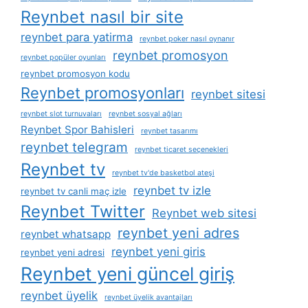
Reynbet nasıl bir site
reynbet para yatirma
reynbet poker nasıl oynanır
reynbet promosyon
reynbet popüler oyunları
reynbet promosyon kodu
Reynbet promosyonları
reynbet sitesi
reynbet slot turnuvaları
reynbet sosyal ağları
Reynbet Spor Bahisleri
reynbet tasarımı
reynbet telegram
reynbet ticaret seçenekleri
Reynbet tv
reynbet tv'de basketbol ateşi
reynbet tv izle
reynbet tv canli maç izle
Reynbet Twitter
Reynbet web sitesi
reynbet yeni adres
reynbet whatsapp
reynbet yeni giris
reynbet yeni adresi
Reynbet yeni güncel giriş
reynbet üyelik
reynbet üyelik avantajları