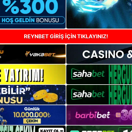
REYNBET GİRİŞ İÇİN TIKLAYINIZ!