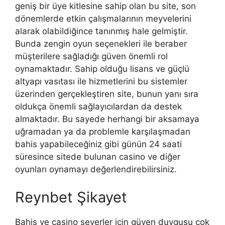
geniş bir üye kitlesine sahip olan bu site, son
dönemlerde etkin çalışmalarının meyvelerini
alarak olabildiğince tanınmış hale gelmiştir.
Bunda zengin oyun seçenekleri ile beraber
müşterilere sağladığı güven önemli rol
oynamaktadır. Sahip olduğu lisans ve güçlü
altyapı vasıtası ile hizmetlerini bu sistemler
üzerinden gerçekleştiren site, bunun yanı sıra
oldukça önemli sağlayıcılardan da destek
almaktadır. Bu sayede herhangi bir aksamaya
uğramadan ya da problemle karşılaşmadan
bahis yapabileceğiniz gibi günün 24 saati
süresince sitede bulunan casino ve diğer
oyunları oynamayı değerlendirebilirsiniz.
Reynbet Şikayet
Bahis ve casino severler için güven duygusu çok