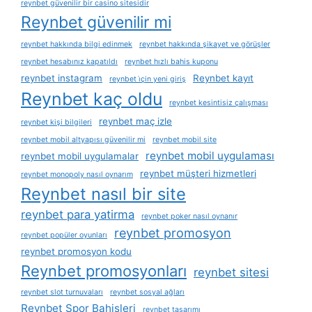
reynbet güvenilir bir casino sitesidir
Reynbet güvenilir mi
reynbet hakkında bilgi edinmek
reynbet hakkında şikayet ve görüşler
reynbet hesabınız kapatıldı
reynbet hızlı bahis kuponu
reynbet instagram
Reynbet kayıt
reynbet i̇çin yeni giriş
Reynbet kaç oldu
reynbet kesintisiz çalışması
reynbet maç izle
reynbet kişi bilgileri
reynbet mobil altyapısı güvenilir mi
reynbet mobil site
reynbet mobil uygulaması
reynbet mobil uygulamalar
reynbet müşteri hizmetleri
reynbet monopoly nasıl oynarım
Reynbet nasıl bir site
reynbet para yatirma
reynbet poker nasıl oynanır
reynbet promosyon
reynbet popüler oyunları
reynbet promosyon kodu
Reynbet promosyonları
reynbet sitesi
reynbet slot turnuvaları
reynbet sosyal ağları
Reynbet Spor Bahisleri
reynbet tasarımı