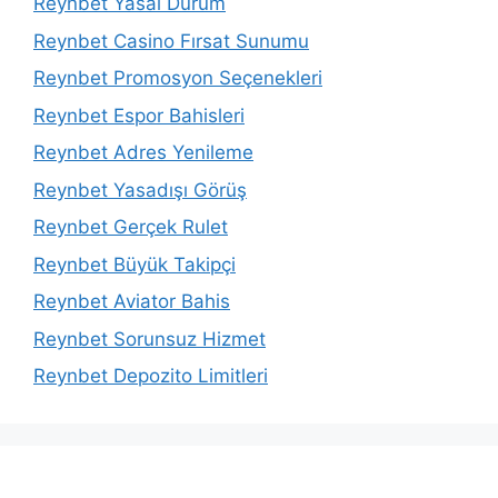
Reynbet Yasal Durum
Reynbet Casino Fırsat Sunumu
Reynbet Promosyon Seçenekleri
Reynbet Espor Bahisleri
Reynbet Adres Yenileme
Reynbet Yasadışı Görüş
Reynbet Gerçek Rulet
Reynbet Büyük Takipçi
Reynbet Aviator Bahis
Reynbet Sorunsuz Hizmet
Reynbet Depozito Limitleri