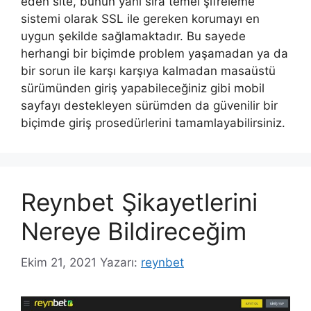
eden site, bunun yanı sıra temel şifreleme
sistemi olarak SSL ile gereken korumayı en
uygun şekilde sağlamaktadır. Bu sayede
herhangi bir biçimde problem yaşamadan ya da
bir sorun ile karşı karşıya kalmadan masaüstü
sürümünden giriş yapabileceğiniz gibi mobil
sayfayı destekleyen sürümden da güvenilir bir
biçimde giriş prosedürlerini tamamlayabilirsiniz.
Reynbet Şikayetlerini
Nereye Bildireceğim
Ekim 21, 2021
Yazarı:
reynbet