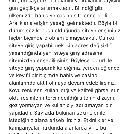
site, bu sayede etki alanını ve kullanıcı sayısını
gün geçtikçe artırmaktadır. Bilindiği gibi
ülkemizde bahis ve casino sitelerine belli
Aralıklarla erişim yasağı gelmektedir. Böyle bir
durum söz konusu olduğunda siteye erişiminiz
hiçbir biçimde problem olmayacaktır. Çünkü
siteye giriş yapabilmek için adres değişikliği
yaşandığında yeni siteye giriş adresine
sitemizden erişebilirsiniz. Böylece bu url ile
siteye giriş yaparak kaldığımız yerden eğlenceli
ve keyifli bir biçimde bahis ve casino
alanlarında aktif olmaya devam edebilirsiniz.
Koyu renklerin kullanıldığı ve kaliteli görsellerin
oldu resimlerin tercih edildiği sitenin dizaynı,
göz yormayan ve kullanıcıyı zorlamayan bir
yapıdadır. Sayfada bulunan sekmeler ile
istediğiniz alana erişebilirsiniz. Etkinlikler ve
kampanyalar hakkında alanlarda yine bu