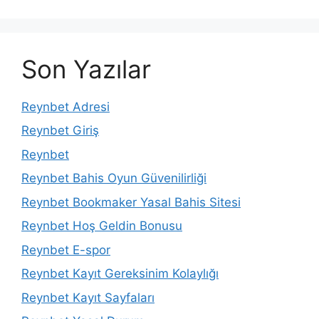
Son Yazılar
Reynbet Adresi
Reynbet Giriş
Reynbet
Reynbet Bahis Oyun Güvenilirliği
Reynbet Bookmaker Yasal Bahis Sitesi
Reynbet Hoş Geldin Bonusu
Reynbet E-spor
Reynbet Kayıt Gereksinim Kolaylığı
Reynbet Kayıt Sayfaları