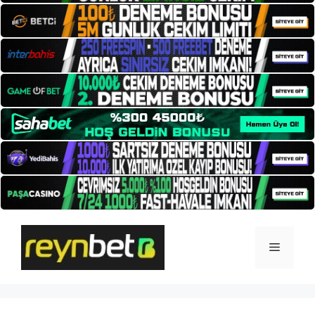
İçeriğe
atla
Menü