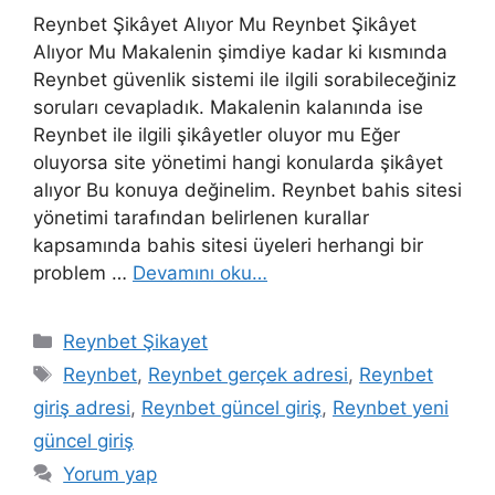
Reynbet Şikâyet Alıyor Mu Reynbet Şikâyet
Alıyor Mu Makalenin şimdiye kadar ki kısmında
Reynbet güvenlik sistemi ile ilgili sorabileceğiniz
soruları cevapladık. Makalenin kalanında ise
Reynbet ile ilgili şikâyetler oluyor mu Eğer
oluyorsa site yönetimi hangi konularda şikâyet
alıyor Bu konuya değinelim. Reynbet bahis sitesi
yönetimi tarafından belirlenen kurallar
kapsamında bahis sitesi üyeleri herhangi bir
problem …
Devamını oku…
Kategoriler
Reynbet Şikayet
Etiketler
Reynbet
,
Reynbet gerçek adresi
,
Reynbet
giriş adresi
,
Reynbet güncel giriş
,
Reynbet yeni
güncel giriş
Yorum yap