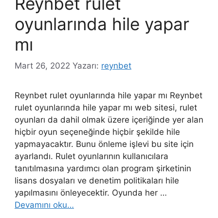
Reynbet rulet
oyunlarında hile yapar
mı
Mart 26, 2022
Yazarı:
reynbet
Reynbet rulet oyunlarında hile yapar mı Reynbet
rulet oyunlarında hile yapar mı web sitesi, rulet
oyunları da dahil olmak üzere içeriğinde yer alan
hiçbir oyun seçeneğinde hiçbir şekilde hile
yapmayacaktır. Bunu önleme işlevi bu site için
ayarlandı. Rulet oyunlarının kullanıcılara
tanıtılmasına yardımcı olan program şirketinin
lisans dosyaları ve denetim politikaları hile
yapılmasını önleyecektir. Oyunda her …
Devamını oku…