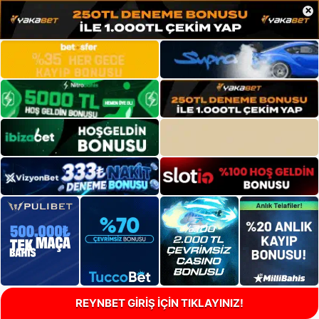
×
REYNBET GİRİŞ İÇİN TIKLAYINIZ!