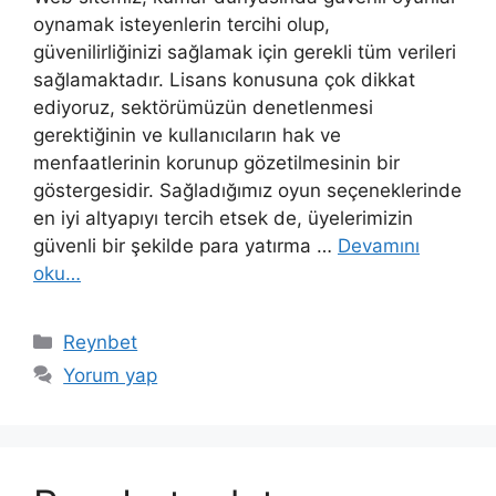
oynamak isteyenlerin tercihi olup,
güvenilirliğinizi sağlamak için gerekli tüm verileri
sağlamaktadır. Lisans konusuna çok dikkat
ediyoruz, sektörümüzün denetlenmesi
gerektiğinin ve kullanıcıların hak ve
menfaatlerinin korunup gözetilmesinin bir
göstergesidir. Sağladığımız oyun seçeneklerinde
en iyi altyapıyı tercih etsek de, üyelerimizin
güvenli bir şekilde para yatırma …
Devamını
oku…
Kategoriler
Reynbet
Yorum yap