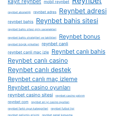
Reynbet
kayit reynbet
mobil reynbet
Reynbet adresi
reynbet adres
reynbet aboneliği
Reynbet bahis sitesi
reynbet bahis
reynbet bahis sitesi giriş seçenekleri
Reynbet bonus
reynbet bahis stratejileri ve taktikleri
reynbet canli
reynbet büyük şirketleri
Reynbet canlı bahis
reynbet canli maç izle
Reynbet canlı casino
Reynbet canlı destek
Reynbet canlı maç izleme
Reynbet casino oyunları
reynbet casino sitesi
reynbet casino yatırım
reynbet com
reynbet en i̇yi casino oyunları
reynbet farklı oyun kategorileri
reynbet futbol ligi
reynbet gelişmiş erişimi
reynbet genel konuşma