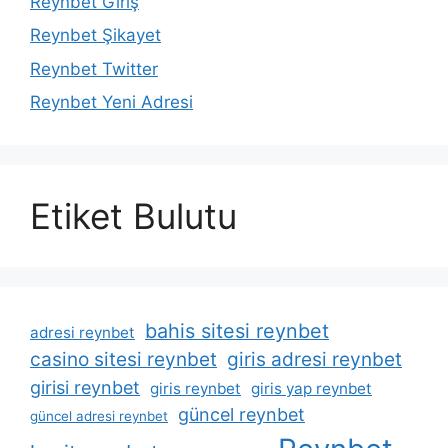
Reynbet Giriş
Reynbet Şikayet
Reynbet Twitter
Reynbet Yeni Adresi
Etiket Bulutu
bahis sitesi reynbet
adresi reynbet
casino sitesi reynbet
giris adresi reynbet
girisi reynbet
giris reynbet
giris yap reynbet
güncel reynbet
güncel adresi reynbet