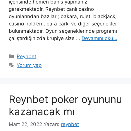
içerisinde hemen bahis yapmanız
gerekmektedir. Reynbet canlı casino
oyunlarından bazıları; bakara, rulet, blackjack,
casino hold’em, para çarkı ve diğer seçenekler
bulunmaktadır. Oyun seçeneklerinde programı
çalıştırdığınızda krupiye size …
Devamını oku…
Kategoriler
Reynbet
Yorum yap
Reynbet poker oyununu
kazanacak mı
Mart 22, 2022
Yazarı:
reynbet