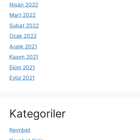
Nisan 2022
Mart 2022
Şubat 2022
Ocak 2022
Aralık 2021
Kasım 2021
Ekim 2021
Eylül 2021
Kategoriler
Reynbet