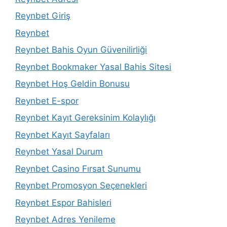
Reynbet Giriş
Reynbet
Reynbet Bahis Oyun Güvenilirliği
Reynbet Bookmaker Yasal Bahis Sitesi
Reynbet Hoş Geldin Bonusu
Reynbet E-spor
Reynbet Kayıt Gereksinim Kolaylığı
Reynbet Kayıt Sayfaları
Reynbet Yasal Durum
Reynbet Casino Fırsat Sunumu
Reynbet Promosyon Seçenekleri
Reynbet Espor Bahisleri
Reynbet Adres Yenileme