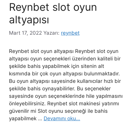
Reynbet slot oyun
altyapısı
Mart 17, 2022
Yazarı:
reynbet
Reynbet slot oyun altyapısı Reynbet slot oyun
altyapısı oyun seçenekleri üzerinden kaliteli bir
şekilde bahis yapabilmek için sitenin alt
kısmında bir çok oyun altyapısı bulunmaktadır.
Bu oyun altyapısı sayesinde kullanıcılar hızlı bir
şekilde bahis oynayabilirler. Bu seçenekler
sayesinde oyun seçeneklerinde hile yapılmasını
önleyebilirsiniz. Reynbet slot makinesi yatırımı
güvenilir mi Slot oyunu seçeneği ile bahis
yapabilmek …
Devamını oku…