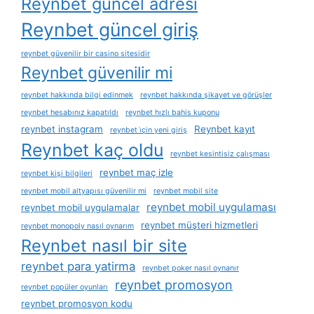
Reynbet güncel adresi
Reynbet güncel giriş
reynbet güvenilir bir casino sitesidir
Reynbet güvenilir mi
reynbet hakkında bilgi edinmek
reynbet hakkında şikayet ve görüşler
reynbet hesabınız kapatıldı
reynbet hızlı bahis kuponu
reynbet instagram
Reynbet kayıt
reynbet i̇çin yeni giriş
Reynbet kaç oldu
reynbet kesintisiz çalışması
reynbet maç izle
reynbet kişi bilgileri
reynbet mobil altyapısı güvenilir mi
reynbet mobil site
reynbet mobil uygulaması
reynbet mobil uygulamalar
reynbet müşteri hizmetleri
reynbet monopoly nasıl oynarım
Reynbet nasıl bir site
reynbet para yatirma
reynbet poker nasıl oynanır
reynbet promosyon
reynbet popüler oyunları
reynbet promosyon kodu