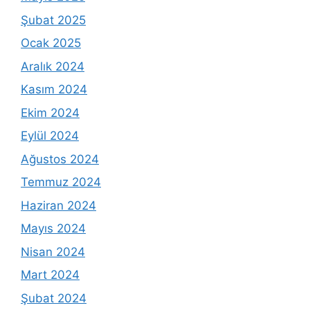
Şubat 2025
Ocak 2025
Aralık 2024
Kasım 2024
Ekim 2024
Eylül 2024
Ağustos 2024
Temmuz 2024
Haziran 2024
Mayıs 2024
Nisan 2024
Mart 2024
Şubat 2024