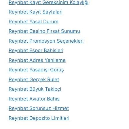
Reynbet Kayıt Gereksinim Kolaylığı
Reynbet Kayıt Sayfaları
Reynbet Yasal Durum
Reynbet Casino Fırsat Sunumu
Reynbet Promosyon Seçenekleri
Reynbet Espor Bahisleri
Reynbet Adres Yenileme
Reynbet Yasadışı Görüş
Reynbet Gerçek Rulet
Reynbet Büyük Takipçi
Reynbet Aviator Bahis
Reynbet Sorunsuz Hizmet
Reynbet Depozito Limitleri