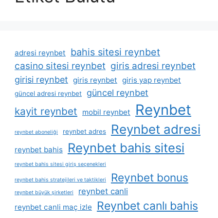
bahis sitesi reynbet
adresi reynbet
casino sitesi reynbet
giris adresi reynbet
girisi reynbet
giris reynbet
giris yap reynbet
güncel reynbet
güncel adresi reynbet
Reynbet
kayit reynbet
mobil reynbet
Reynbet adresi
reynbet adres
reynbet aboneliği
Reynbet bahis sitesi
reynbet bahis
reynbet bahis sitesi giriş seçenekleri
Reynbet bonus
reynbet bahis stratejileri ve taktikleri
reynbet canli
reynbet büyük şirketleri
Reynbet canlı bahis
reynbet canli maç izle