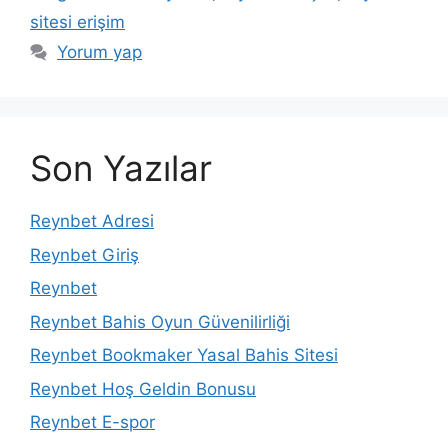
sitesi erişim
Yorum yap
Son Yazılar
Reynbet Adresi
Reynbet Giriş
Reynbet
Reynbet Bahis Oyun Güvenilirliği
Reynbet Bookmaker Yasal Bahis Sitesi
Reynbet Hoş Geldin Bonusu
Reynbet E-spor