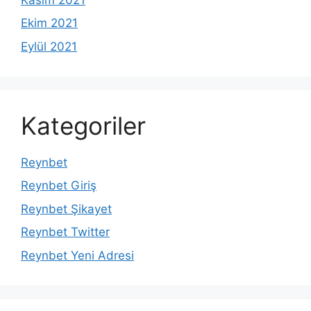
Ekim 2021
Eylül 2021
Kategoriler
Reynbet
Reynbet Giriş
Reynbet Şikayet
Reynbet Twitter
Reynbet Yeni Adresi