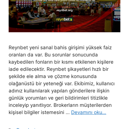
Reynbet yeni sanal bahis girişimi yüksek faiz
oranları da var. Bu sorunlar sonucunda
kaybedilen fonların bir kısmı etkilenen kişilere
iade edilecektir. Reynbet şikayetleri hızlı bir
şekilde ele alma ve çözme konusunda
olağanüstü bir yeteneği var. Ekibimiz, kullanıcı
adınız kullanılarak yapılan gönderilere ilişkin
günlük yorumları ve geri bildirimleri titizlikle
inceleyip yanıtlıyor. Brokerların müşterilerden
kişisel bilgiler istemesini …
Devamını oku…