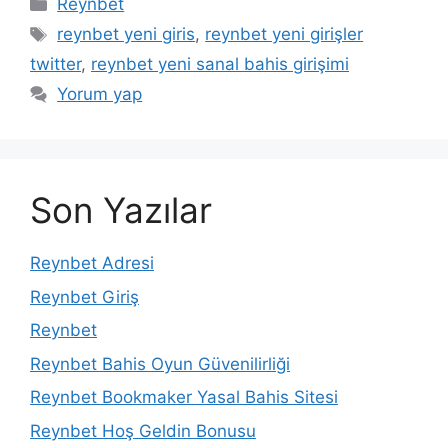
Kategoriler
Reynbet
Etiketler
reynbet yeni giris
,
reynbet yeni girişler
twitter
,
reynbet yeni sanal bahis girişimi
Yorum yap
Son Yazılar
Reynbet Adresi
Reynbet Giriş
Reynbet
Reynbet Bahis Oyun Güvenilirliği
Reynbet Bookmaker Yasal Bahis Sitesi
Reynbet Hoş Geldin Bonusu