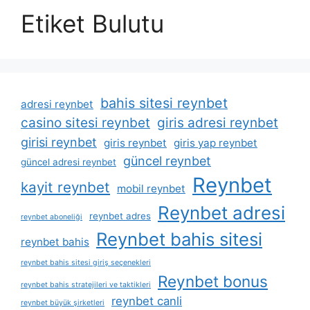
Etiket Bulutu
bahis sitesi reynbet
adresi reynbet
casino sitesi reynbet
giris adresi reynbet
girisi reynbet
giris reynbet
giris yap reynbet
güncel reynbet
güncel adresi reynbet
Reynbet
kayit reynbet
mobil reynbet
Reynbet adresi
reynbet adres
reynbet aboneliği
Reynbet bahis sitesi
reynbet bahis
reynbet bahis sitesi giriş seçenekleri
Reynbet bonus
reynbet bahis stratejileri ve taktikleri
reynbet canli
reynbet büyük şirketleri