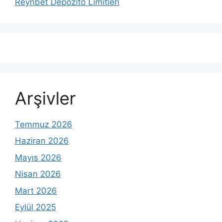
Reynbet Depozito Limitleri
Arşivler
Temmuz 2026
Haziran 2026
Mayıs 2026
Nisan 2026
Mart 2026
Eylül 2025