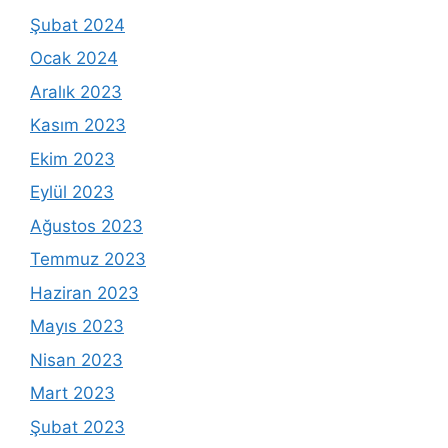
Şubat 2024
Ocak 2024
Aralık 2023
Kasım 2023
Ekim 2023
Eylül 2023
Ağustos 2023
Temmuz 2023
Haziran 2023
Mayıs 2023
Nisan 2023
Mart 2023
Şubat 2023