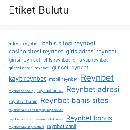
Etiket Bulutu
bahis sitesi reynbet
adresi reynbet
casino sitesi reynbet
giris adresi reynbet
girisi reynbet
giris reynbet
giris yap reynbet
güncel reynbet
güncel adresi reynbet
Reynbet
kayit reynbet
mobil reynbet
Reynbet adresi
reynbet adres
reynbet aboneliği
Reynbet bahis sitesi
reynbet bahis
reynbet bahis sitesi giriş seçenekleri
Reynbet bonus
reynbet bahis stratejileri ve taktikleri
reynbet canli
reynbet büyük şirketleri