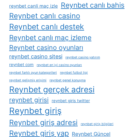
Reynbet canlı bahis
reynbet canli maç izle
Reynbet canlı casino
Reynbet canlı destek
Reynbet canlı maç izleme
Reynbet casino oyunları
reynbet casino sitesi
reynbet casino yatırım
reynbet com
reynbet en i̇yi casino oyunları
reynbet farklı oyun kategorileri
reynbet futbol ligi
reynbet gelişmiş erişimi
reynbet genel konuşma
Reynbet gerçek adresi
reynbet girisi
reynbet giris twitter
Reynbet giriş
Reynbet giriş adresi
reynbet giriş bilgileri
Reynbet giriş yap
Reynbet Güncel