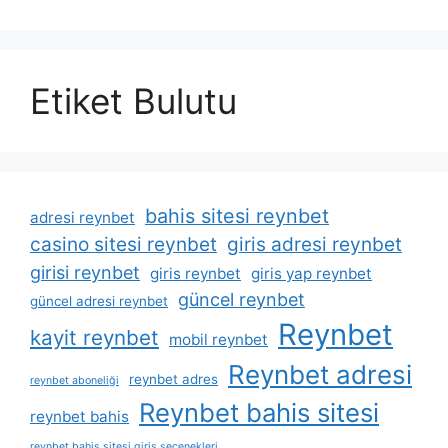
Etiket Bulutu
bahis sitesi reynbet
adresi reynbet
casino sitesi reynbet
giris adresi reynbet
girisi reynbet
giris reynbet
giris yap reynbet
güncel reynbet
güncel adresi reynbet
Reynbet
kayit reynbet
mobil reynbet
Reynbet adresi
reynbet adres
reynbet aboneliği
Reynbet bahis sitesi
reynbet bahis
reynbet bahis sitesi giriş seçenekleri