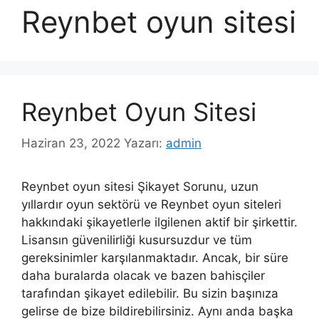
Reynbet oyun sitesi
Reynbet Oyun Sitesi
Haziran 23, 2022
Yazarı:
admin
Reynbet oyun sitesi Şikayet Sorunu, uzun
yıllardır oyun sektörü ve Reynbet oyun siteleri
hakkındaki şikayetlerle ilgilenen aktif bir şirkettir.
Lisansın güvenilirliği kusursuzdur ve tüm
gereksinimler karşılanmaktadır. Ancak, bir süre
daha buralarda olacak ve bazen bahisçiler
tarafından şikayet edilebilir. Bu sizin başınıza
gelirse de bize bildirebilirsiniz. Aynı anda başka