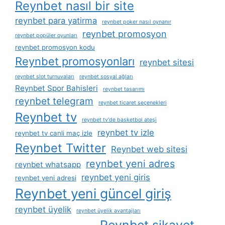
Reynbet nasıl bir site
reynbet para yatirma
reynbet poker nasıl oynanır
reynbet promosyon
reynbet popüler oyunları
reynbet promosyon kodu
Reynbet promosyonları
reynbet sitesi
reynbet slot turnuvaları
reynbet sosyal ağları
Reynbet Spor Bahisleri
reynbet tasarımı
reynbet telegram
reynbet ticaret seçenekleri
Reynbet tv
reynbet tv'de basketbol ateşi
reynbet tv izle
reynbet tv canli maç izle
Reynbet Twitter
Reynbet web sitesi
reynbet yeni adres
reynbet whatsapp
reynbet yeni giris
reynbet yeni adresi
Reynbet yeni güncel giriş
reynbet üyelik
reynbet üyelik avantajları
Reynbet şikayet