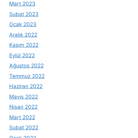
Mart 2023
Şubat 2023
Ocak 2023
Aralık 2022
Kasım 2022
Eylül 2022
Ağustos 2022
Temmuz 2022
Haziran 2022
Mayıs 2022
Nisan 2022
Mart 2022
Şubat 2022
Ocak 2022