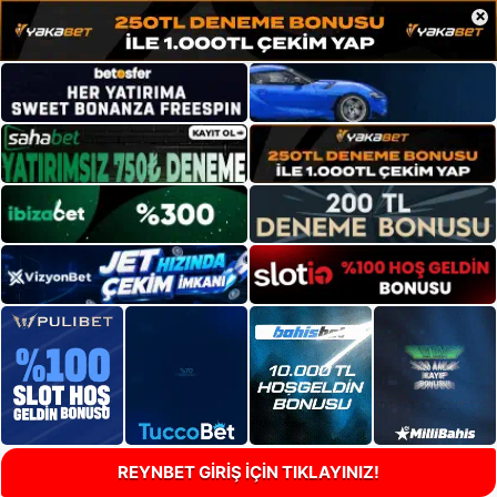
×
REYNBET GİRİŞ İÇİN TIKLAYINIZ!