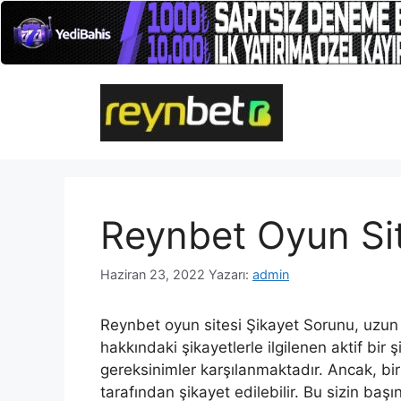
İçeriğe
atla
Reynbet Oyun Sit
Haziran 23, 2022
Yazarı:
admin
Reynbet oyun sitesi Şikayet Sorunu, uzun y
hakkındaki şikayetlerle ilgilenen aktif bir 
gereksinimler karşılanmaktadır. Ancak, bi
tarafından şikayet edilebilir. Bu sizin başın