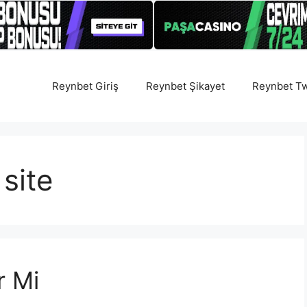
Reynbet Giriş
Reynbet Şikayet
Reynbet Tw
 site
r Mi