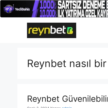
İçeriğe
atla
Reynbet nasıl bir
Reynbet Güvenilebili