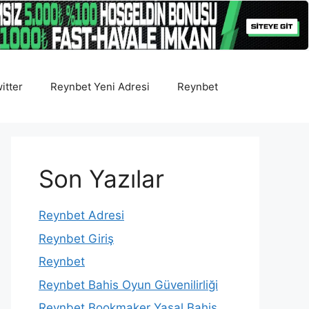
itter
Reynbet Yeni Adresi
Reynbet
Son Yazılar
Reynbet Adresi
Reynbet Giriş
Reynbet
Reynbet Bahis Oyun Güvenilirliği
Reynbet Bookmaker Yasal Bahis