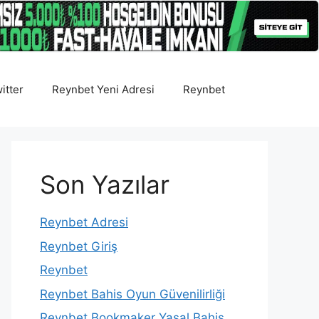
itter
Reynbet Yeni Adresi
Reynbet
Son Yazılar
Reynbet Adresi
Reynbet Giriş
Reynbet
Reynbet Bahis Oyun Güvenilirliği
Reynbet Bookmaker Yasal Bahis