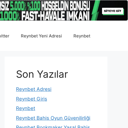
itter
Reynbet Yeni Adresi
Reynbet
Son Yazılar
Reynbet Adresi
Reynbet Giriş
Reynbet
Reynbet Bahis Oyun Güvenilirliği
Reynbet Bookmaker Yasal Bahis