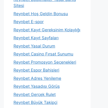
Sitesi
Reynbet Hoş Geldin Bonusu
Reynbet E-spor
Reynbet Kayıt Gereksinim Kolaylığı
Reynbet Kayıt Sayfaları
Reynbet Yasal Durum
Reynbet Casino Fırsat Sunumu
Reynbet Promosyon Seçenekleri
Reynbet Espor Bahisleri
Reynbet Adres Yenileme
Reynbet Yasadışı Görüş
Reynbet Gerçek Rulet
Reynbet Büyük Takipçi