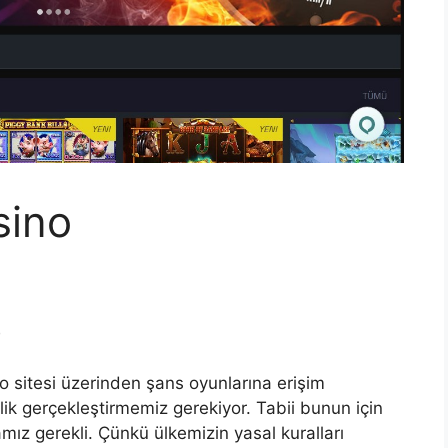
sino
o
o sitesi üzerinden şans oyunlarına erişim
elik gerçekleştirmemiz gerekiyor. Tabii bunun için
ız gerekli. Çünkü ülkemizin yasal kuralları