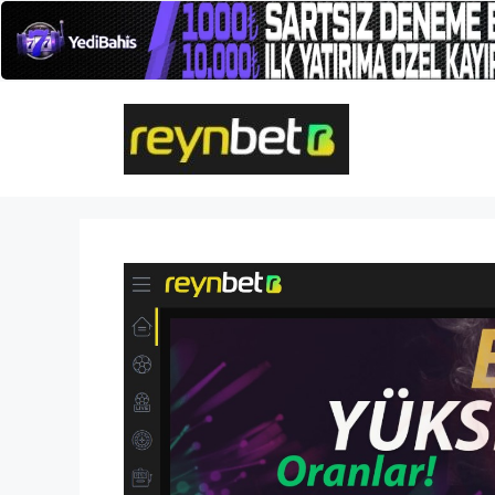
İçeriğe
atla