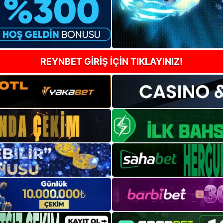
REYNBET GİRİŞ İÇİN TIKLAYINIZ!