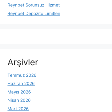
Reynbet Sorunsuz Hizmet
Reynbet Depozito Limitleri
Arşivler
Temmuz 2026
Haziran 2026
Mayıs 2026
Nisan 2026
Mart 2026