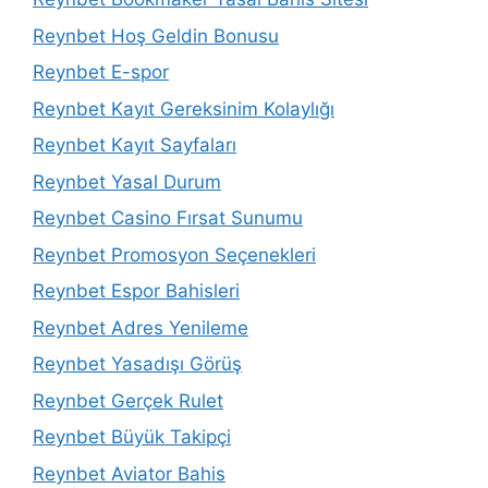
Reynbet Hoş Geldin Bonusu
Reynbet E-spor
Reynbet Kayıt Gereksinim Kolaylığı
Reynbet Kayıt Sayfaları
Reynbet Yasal Durum
Reynbet Casino Fırsat Sunumu
Reynbet Promosyon Seçenekleri
Reynbet Espor Bahisleri
Reynbet Adres Yenileme
Reynbet Yasadışı Görüş
Reynbet Gerçek Rulet
Reynbet Büyük Takipçi
Reynbet Aviator Bahis