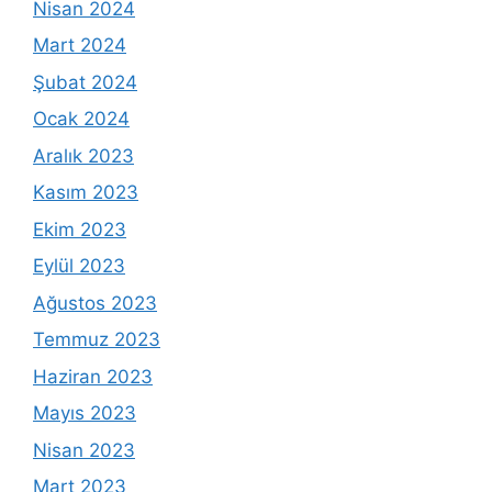
Nisan 2024
Mart 2024
Şubat 2024
Ocak 2024
Aralık 2023
Kasım 2023
Ekim 2023
Eylül 2023
Ağustos 2023
Temmuz 2023
Haziran 2023
Mayıs 2023
Nisan 2023
Mart 2023