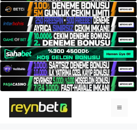
İçeriğe
atla
Menü