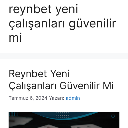
reynbet yeni
çalışanları güvenilir
mi
Reynbet Yeni
Çalışanları Güvenilir Mi
Temmuz 6, 2024
Yazarı:
admin