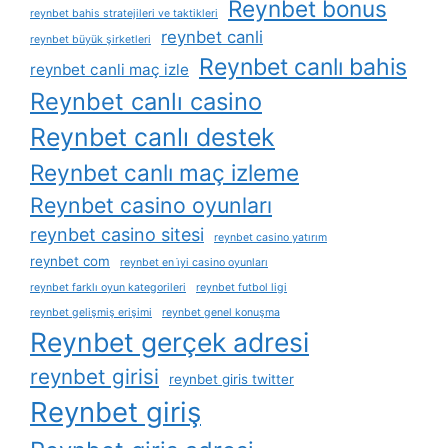
Reynbet bonus
reynbet bahis stratejileri ve taktikleri
reynbet canli
reynbet büyük şirketleri
Reynbet canlı bahis
reynbet canli maç izle
Reynbet canlı casino
Reynbet canlı destek
Reynbet canlı maç izleme
Reynbet casino oyunları
reynbet casino sitesi
reynbet casino yatırım
reynbet com
reynbet en i̇yi casino oyunları
reynbet farklı oyun kategorileri
reynbet futbol ligi
reynbet gelişmiş erişimi
reynbet genel konuşma
Reynbet gerçek adresi
reynbet girisi
reynbet giris twitter
Reynbet giriş