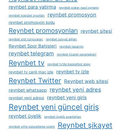
reynbet para yatirma
reynbet poker nasıl oynanır
reynbet promosyon
reynbet popüler oyunları
reynbet promosyon kodu
Reynbet promosyonları
reynbet sitesi
reynbet slot turnuvaları
reynbet sosyal ağları
Reynbet Spor Bahisleri
reynbet tasarımı
reynbet telegram
reynbet ticaret seçenekleri
Reynbet tv
reynbet tv'de basketbol ateşi
reynbet tv izle
reynbet tv canli maç izle
Reynbet Twitter
Reynbet web sitesi
reynbet yeni adres
reynbet whatsapp
reynbet yeni giris
reynbet yeni adresi
Reynbet yeni güncel giriş
reynbet üyelik
reynbet üyelik avantajları
Reynbet şikayet
reynbet şifre güncelleme i̇şlemi