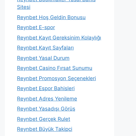
Sitesi
Reynbet Hoş Geldin Bonusu
Reynbet E-spor
Reynbet Kayıt Gereksinim Kolaylığı
Reynbet Kayıt Sayfaları
Reynbet Yasal Durum
Reynbet Casino Fırsat Sunumu
Reynbet Promosyon Seçenekleri
Reynbet Espor Bahisleri
Reynbet Adres Yenileme
Reynbet Yasadışı Görüş
Reynbet Gerçek Rulet
Reynbet Büyük Takipçi