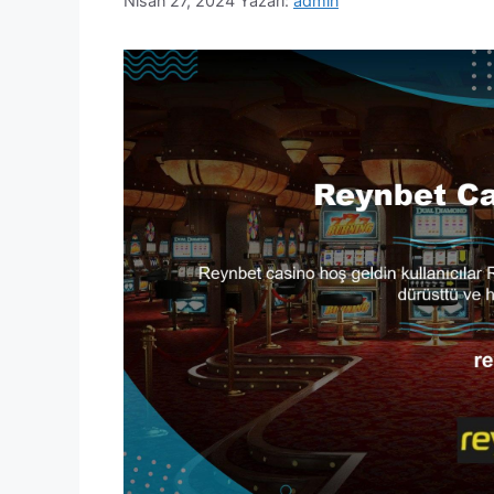
Nisan 27, 2024
Yazarı:
admin