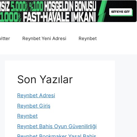
itter
Reynbet Yeni Adresi
Reynbet
Son Yazılar
Reynbet Adresi
Reynbet Giriş
Reynbet
Reynbet Bahis Oyun Güvenilirliği
Reynbet Bookmaker Yasal Bahis