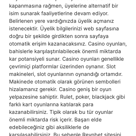
kapanmasına rağmen, üyelerine alternatif bir
isim sunarak faaliyetlerine devam ediyor.
Belirlenen yere vardığınızda üyelik açmanız
istenecektir. Üyelik bilgilerinizi web sayfasına
doğru bir şekilde girdikten sonra sayfaya
otomatik erişim kazanacaksınız. Casino oyunları,
bahislerle karşılaştırılabilecek önemli miktarda
kar potansiyeli sunar. Casino oyunları genellikle
çevrimiçi platformlar üzerinden oynanır. Slot
makineleri, slot oyunlarının oynandığı ortamdır.
Makinede otomatik olarak görünen sembolleri
hizalamanız gerekir. Casino geniş bir oyun
yelpazesine sahiptir. Rulet, poker, blackjack gibi
farklı kart oyunlarına katılarak para
kazanabilirsiniz. Tipik olarak bu tür oyunlar
önemli miktarda risk içerir. Başarı elde
edebileceğiniz gibi aksiliklerle de
karşılaşabilirsiniz. Bu sebeple Reynbet sitesini