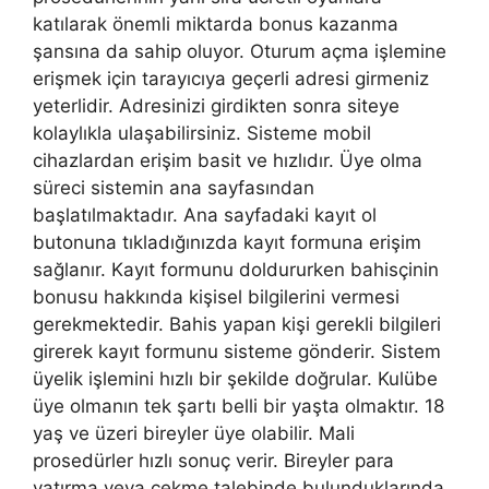
katılarak önemli miktarda bonus kazanma
şansına da sahip oluyor. Oturum açma işlemine
erişmek için tarayıcıya geçerli adresi girmeniz
yeterlidir. Adresinizi girdikten sonra siteye
kolaylıkla ulaşabilirsiniz. Sisteme mobil
cihazlardan erişim basit ve hızlıdır. Üye olma
süreci sistemin ana sayfasından
başlatılmaktadır. Ana sayfadaki kayıt ol
butonuna tıkladığınızda kayıt formuna erişim
sağlanır. Kayıt formunu doldururken bahisçinin
bonusu hakkında kişisel bilgilerini vermesi
gerekmektedir. Bahis yapan kişi gerekli bilgileri
girerek kayıt formunu sisteme gönderir. Sistem
üyelik işlemini hızlı bir şekilde doğrular. Kulübe
üye olmanın tek şartı belli bir yaşta olmaktır. 18
yaş ve üzeri bireyler üye olabilir. Mali
prosedürler hızlı sonuç verir. Bireyler para
yatırma veya çekme talebinde bulunduklarında