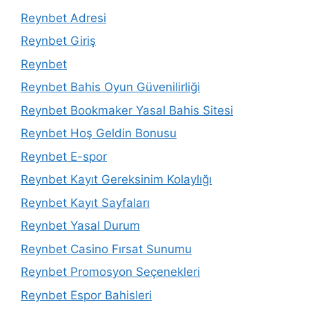
Reynbet Adresi
Reynbet Giriş
Reynbet
Reynbet Bahis Oyun Güvenilirliği
Reynbet Bookmaker Yasal Bahis Sitesi
Reynbet Hoş Geldin Bonusu
Reynbet E-spor
Reynbet Kayıt Gereksinim Kolaylığı
Reynbet Kayıt Sayfaları
Reynbet Yasal Durum
Reynbet Casino Fırsat Sunumu
Reynbet Promosyon Seçenekleri
Reynbet Espor Bahisleri