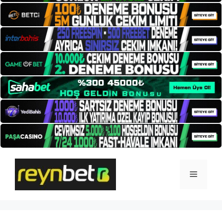
İçeriğe
atla
Menü