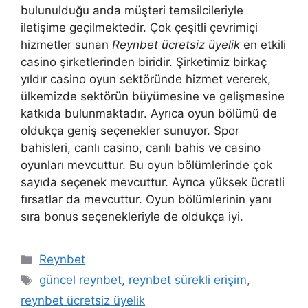
bulunulduğu anda müşteri temsilcileriyle
iletişime geçilmektedir. Çok çeşitli çevrimiçi
hizmetler sunan
Reynbet ücretsiz üyelik
en etkili
casino şirketlerinden biridir. Şirketimiz birkaç
yıldır casino oyun sektöründe hizmet vererek,
ülkemizde sektörün büyümesine ve gelişmesine
katkıda bulunmaktadır. Ayrıca oyun bölümü de
oldukça geniş seçenekler sunuyor. Spor
bahisleri, canlı casino, canlı bahis ve casino
oyunları mevcuttur. Bu oyun bölümlerinde çok
sayıda seçenek mevcuttur. Ayrıca yüksek ücretli
fırsatlar da mevcuttur. Oyun bölümlerinin yanı
sıra bonus seçenekleriyle de oldukça iyi.
Kategoriler
Reynbet
Etiketler
güncel reynbet
,
reynbet sürekli erişim
,
reynbet ücretsiz üyelik