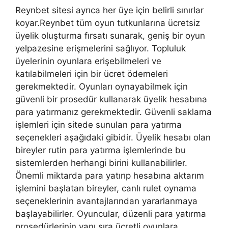
Reynbet sitesi ayrıca her üye için belirli sınırlar
koyar.Reynbet tüm oyun tutkunlarına ücretsiz
üyelik oluşturma fırsatı sunarak, geniş bir oyun
yelpazesine erişmelerini sağlıyor. Topluluk
üyelerinin oyunlara erişebilmeleri ve
katılabilmeleri için bir ücret ödemeleri
gerekmektedir. Oyunları oynayabilmek için
güvenli bir prosedür kullanarak üyelik hesabına
para yatırmanız gerekmektedir. Güvenli saklama
işlemleri için sitede sunulan para yatırma
seçenekleri aşağıdaki gibidir. Üyelik hesabı olan
bireyler rutin para yatırma işlemlerinde bu
sistemlerden herhangi birini kullanabilirler.
Önemli miktarda para yatırıp hesabına aktarım
işlemini başlatan bireyler, canlı rulet oynama
seçeneklerinin avantajlarından yararlanmaya
başlayabilirler. Oyuncular, düzenli para yatırma
prosedürlerinin yanı sıra ücretli oyunlara