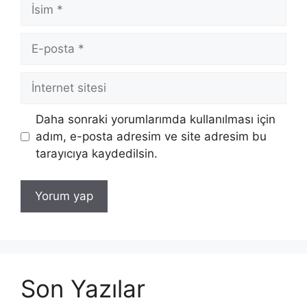
İsim
E-
posta
İnternet
sitesi
Daha sonraki yorumlarımda kullanılması için
adım, e-posta adresim ve site adresim bu
tarayıcıya kaydedilsin.
Son Yazılar