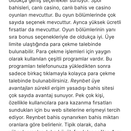
oldukça geniş seçenekler sunuyor. Spor
bahisleri, canlı casino, canlı bahis ve casino
oyunları mevcuttur. Bu oyun bölümlerinde çok
sayıda seçenek mevcuttur. Ayrıca yüksek ücretli
fırsatlar da mevcuttur. Oyun bölümlerinin yanı
sıra bonus seçenekleriyle de oldukça iyi. Üye
limite ulaştığında para çekme talebinde
bulunabilir. Para çekme işlemleri için yaygın
olarak kullanılan çeşitli programlar vardır. Bu
programları telefonunuza yükledikten sonra
sadece birkaç tıklamayla kolayca para çekme
talebinde bulunabilirsiniz.
Reynbet üye
avantajları sürekli erişim
yasadışı bahis sitesi
çok sayıda avantaj sunuyor. Pek çok kişi,
özellikle kullanıcılara para kazanma fırsatları
sundukları için bu web sitelerine erişmeyi tercih
ediyor. Reynbet bahis oynanırken bahis miktarı
oranlara göre belirlenir. Tipik olarak, daha