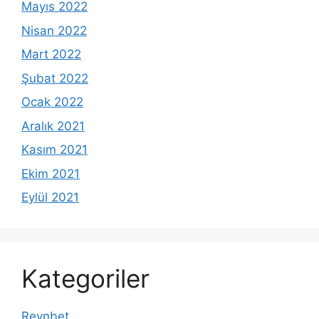
Mayıs 2022
Nisan 2022
Mart 2022
Şubat 2022
Ocak 2022
Aralık 2021
Kasım 2021
Ekim 2021
Eylül 2021
Kategoriler
Reynbet