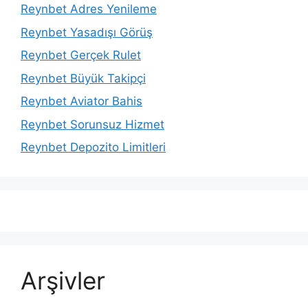
Reynbet Adres Yenileme
Reynbet Yasadışı Görüş
Reynbet Gerçek Rulet
Reynbet Büyük Takipçi
Reynbet Aviator Bahis
Reynbet Sorunsuz Hizmet
Reynbet Depozito Limitleri
Arşivler