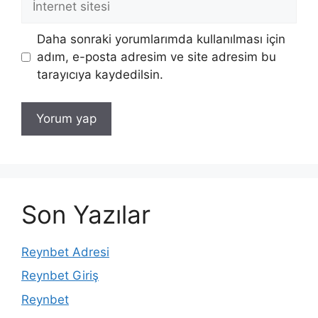
sitesi
Daha sonraki yorumlarımda kullanılması için
adım, e-posta adresim ve site adresim bu
tarayıcıya kaydedilsin.
Son Yazılar
Reynbet Adresi
Reynbet Giriş
Reynbet