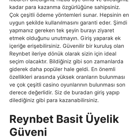
kadar para kazanma özgürlüğüne sahipsiniz.
Çok çeşitli ödeme yöntemleri sunar. Hepsinin en
uygun şekilde kullanılmasını garanti eder. Şimdi
yapmanız gereken tek şeyin burayı ziyaret
etmek olduğunu unutmayın. Giriş yaparak ek
içeriğe erişebilirsiniz. Güvenilir bir kuruluş olan
Reynbet ileriye dönük olarak sizin için ideal
seçim olacaktır. Bildiğiniz gibi son zamanlarda
giderek daha popüler hale geldi. En önemli
özellikleri arasında yüksek oranların bulunması
ve çok çeşitli casino oyunlarının bulunması son
derece değerlidir. Siz de buradan giriş yapıp
dilediğiniz gibi para kazanabilirsiniz.
Reynbet Basit Üyelik
Güveni