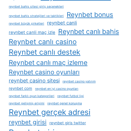
reynbet bahis sitesi giriş seçenekleri
Reynbet bonus
reynbet bahis stratejileri ve taktikleri
reynbet canli
reynbet büyük şirketleri
Reynbet canlı bahis
reynbet canli maç izle
Reynbet canlı casino
Reynbet canlı destek
Reynbet canlı maç izleme
Reynbet casino oyunları
reynbet casino sitesi
reynbet casino yatırım
reynbet com
reynbet en i̇yi casino oyunları
reynbet farklı oyun kategorileri
reynbet futbol ligi
reynbet gelişmiş erişimi
reynbet genel konuşma
Reynbet gerçek adresi
reynbet girisi
reynbet giris twitter