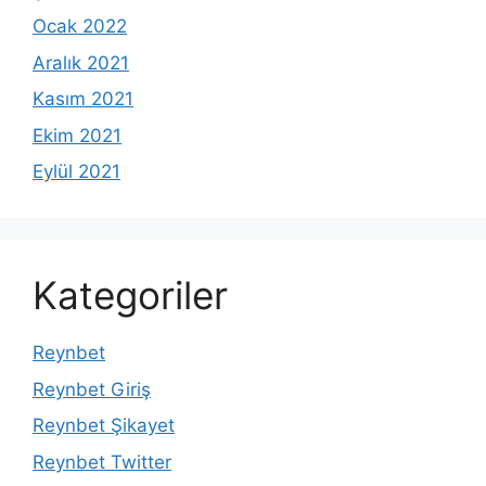
Ocak 2022
Aralık 2021
Kasım 2021
Ekim 2021
Eylül 2021
Kategoriler
Reynbet
Reynbet Giriş
Reynbet Şikayet
Reynbet Twitter