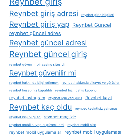
Reynbet giriş
Reynbet giriş adresi
reynbet giriş bilgileri
Reynbet giriş yap
Reynbet Güncel
reynbet güncel adres
Reynbet güncel adresi
Reynbet güncel giriş
reynbet güvenilir bir casino sitesidir
Reynbet güvenilir mi
reynbet hakkında bilgi edinmek
reynbet hakkında şikayet ve görüşler
reynbet hesabınız kapatıldı
reynbet hızlı bahis kuponu
reynbet instagram
Reynbet kayıt
reynbet i̇çin yeni giriş
Reynbet kaç oldu
reynbet kesintisiz çalışması
reynbet maç izle
reynbet kişi bilgileri
reynbet mobil altyapısı güvenilir mi
reynbet mobil site
reynbet mobil uygulaması
reynbet mobil uygulamalar