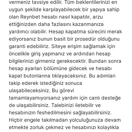
vermeniz tavsiye edilir. Tüm beklentilerinizi en
uygun şekilde karşılayabilecek bir yapıya sahip
olan Reynbet hesabı nasıl kapatılır, arzu
ettiğinizden daha fazlasını kazanmanıza
yardımcı olabilir. Hesap kapatma sürecini merak
ediyorsanız bunun basit bir prosedür olduğunu
garanti edebiliriz. Siteye erişim sağlamak için
öncelikle giriş yapmanız ve ardından hesap
bilgilerinizi girmeniz gerekecektir. Bundan sonra
hesap ayarları bölümüne gidecek ve hesabı
kapat butonlarına tıklayacaksınız. Bu adımları
takip ederek istediğiniz sonuca
ulaşabileceksiniz. Bu görevi
tamamlayamıyorsanız yardım için canlı desteğe
de ulaşabilirsiniz. Talebinizi iletebilir ve
hesabınızın feshedilmesini sağlayabilirsiniz.
Hiçbir engele takılmadan yolculuğunuza devam
etmekte zorluk çekmez ve hesabınızı kolaylıkla