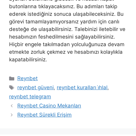
butonlarına tıklayacaksınız. Bu adımları takip
ederek istediğiniz sonuca ulaşabileceksiniz. Bu
görevi tamamlayamıyorsanız yardım için canlı
desteğe de ulaşabilirsiniz. Talebinizi iletebilir ve
hesabınızın feshedilmesini sağlayabilirsiniz.
Hiçbir engele takılmadan yolculuğunuza devam
etmekte zorluk çekmez ve hesabınızı kolaylıkla
kapatabilirsiniz.
Kategoriler
Reynbet
Etiketler
reynbet güveni
,
reynbet kuralları i̇hlal
,
reynbet telegram
Yazı
Reynbet Casino Mekanları
dolaşımı
Reynbet Sürekli Erişim