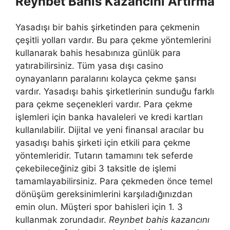
Reynbet Bahis Kazancını Artırma
Yasadışı bir bahis şirketinden para çekmenin
çeşitli yolları vardır. Bu para çekme yöntemlerini
kullanarak bahis hesabınıza günlük para
yatırabilirsiniz. Tüm yasa dışı casino
oynayanların paralarını kolayca çekme şansı
vardır. Yasadışı bahis şirketlerinin sunduğu farklı
para çekme seçenekleri vardır. Para çekme
işlemleri için banka havaleleri ve kredi kartları
kullanılabilir. Dijital ve yeni finansal aracılar bu
yasadışı bahis şirketi için etkili para çekme
yöntemleridir. Tutarın tamamını tek seferde
çekebileceğiniz gibi 3 taksitle de işlemi
tamamlayabilirsiniz. Para çekmeden önce temel
dönüşüm gereksinimlerini karşıladığınızdan
emin olun. Müşteri spor bahisleri için 1. 3
kullanmak zorundadır.
Reynbet bahis kazancını