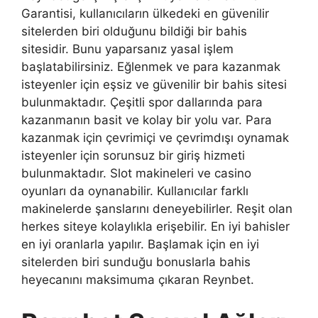
Garantisi, kullanıcıların ülkedeki en güvenilir
sitelerden biri olduğunu bildiği bir bahis
sitesidir. Bunu yaparsanız yasal işlem
başlatabilirsiniz. Eğlenmek ve para kazanmak
isteyenler için eşsiz ve güvenilir bir bahis sitesi
bulunmaktadır. Çeşitli spor dallarında para
kazanmanın basit ve kolay bir yolu var. Para
kazanmak için çevrimiçi ve çevrimdışı oynamak
isteyenler için sorunsuz bir giriş hizmeti
bulunmaktadır. Slot makineleri ve casino
oyunları da oynanabilir. Kullanıcılar farklı
makinelerde şanslarını deneyebilirler. Reşit olan
herkes siteye kolaylıkla erişebilir. En iyi bahisler
en iyi oranlarla yapılır. Başlamak için en iyi
sitelerden biri sunduğu bonuslarla bahis
heyecanını maksimuma çıkaran Reynbet.