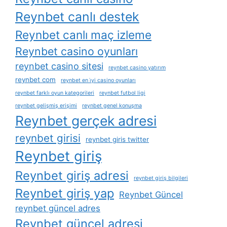
Reynbet canlı destek
Reynbet canlı maç izleme
Reynbet casino oyunları
reynbet casino sitesi
reynbet casino yatırım
reynbet com
reynbet en i̇yi casino oyunları
reynbet farklı oyun kategorileri
reynbet futbol ligi
reynbet gelişmiş erişimi
reynbet genel konuşma
Reynbet gerçek adresi
reynbet girisi
reynbet giris twitter
Reynbet giriş
Reynbet giriş adresi
reynbet giriş bilgileri
Reynbet giriş yap
Reynbet Güncel
reynbet güncel adres
Reynbet güncel adresi