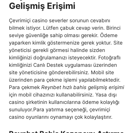
Gelişmiş Erişimi
Çevrimiçi casino severler sorunun cevabını
bilmek istiyor. Lütfen çabuk cevap verin. Birinci
seviye güvenliğe sahip olması gerekir. Ödeme
yaparken kimlik göstermenize gerek yoktur. Site
yöneticisi gerekli görmesi halinde sizden
kimliğinizi doğrulamanızı isteyecektir. Fotoğraflı
kimliğinizi Canlı Destek uygulaması üzerinden
site yöneticisine gönderebilirsiniz. Mobil site
üzerinden para çekme işlemi yapılabilmektedir.
Para çekmek
Reynbet hızlı bahis gelişmiş erişimi
için mobil cihazınızı kullanabilirsiniz. Yasa dışı
casino şirketinin kullanıcılarına ödeme kolaylığı
sunuluyor.Para yatırma seçeneği, çevrimiçi
casino oyunlarını oynamayı çok kolaylaştırır.