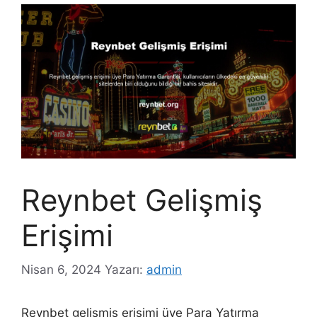
Reynbet Gelişmiş
Erişimi
Nisan 6, 2024
Yazarı:
admin
Reynbet gelişmiş erişimi üye Para Yatırma