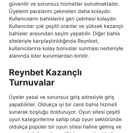
güvenilir ve sorunsuz hizmetler sunulmaktadır.
Üyelerin paralarını çekmeleri daha kolaydır.
Kullanıcıların bahislerini geri çekmesi kolaydır.
Kullanıcılar çok çeşitli oranlar ve yüksek kazançlı
bahisler arasından seçim yapabilir. Diğer bahis
siteleriyle karşılaştırıldığında Reynbet,
kullanıcılarına kolay bonuslar sunması nedeniyle
alanında lider kurumlardan biridir.
Reynbet Kazançlı
Turnuvalar
Üyeler yasal ve sorunsuz giriş adresiyle giriş
yapabilirler. Oldukça iyi bir canlı bahis hizmeti
sunarak boşluğu dolduruyor. Oyun sitesi çeşitli
oyun kategorilerine sahip olup oyun sektöründe
oldukça popüler bir oyun sitesi haline gelmiş ve