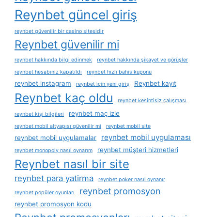
Reynbet güncel giriş
reynbet güvenilir bir casino sitesidir
Reynbet güvenilir mi
reynbet hakkında bilgi edinmek
reynbet hakkında şikayet ve görüşler
reynbet hesabınız kapatıldı
reynbet hızlı bahis kuponu
reynbet instagram
Reynbet kayıt
reynbet i̇çin yeni giriş
Reynbet kaç oldu
reynbet kesintisiz çalışması
reynbet maç izle
reynbet kişi bilgileri
reynbet mobil altyapısı güvenilir mi
reynbet mobil site
reynbet mobil uygulaması
reynbet mobil uygulamalar
reynbet müşteri hizmetleri
reynbet monopoly nasıl oynarım
Reynbet nasıl bir site
reynbet para yatirma
reynbet poker nasıl oynanır
reynbet promosyon
reynbet popüler oyunları
reynbet promosyon kodu