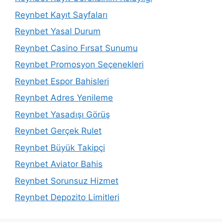
Reynbet Kayıt Sayfaları
Reynbet Yasal Durum
Reynbet Casino Fırsat Sunumu
Reynbet Promosyon Seçenekleri
Reynbet Espor Bahisleri
Reynbet Adres Yenileme
Reynbet Yasadışı Görüş
Reynbet Gerçek Rulet
Reynbet Büyük Takipçi
Reynbet Aviator Bahis
Reynbet Sorunsuz Hizmet
Reynbet Depozito Limitleri