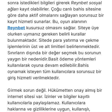
sonra istedikleri bilgileri girerek
Reynbet sosyal
ağları
kayıt olabilirler. Çoğu canlı bahis sitesine
göre daha aktif olmalarını sağlayan sorunsuz bir
kayıt hizmeti sunarlar. Bu, oyun alanının
Reynbet
kusursuz olmasını sağlar. Siteye üye
olurken uymanız gereken belirli kurallar
bulunmaktadır. Sitede para yatırma ve çekme
işlemlerinin üst ve alt limitleri belirlenmektedir.
Sınırların dışında bir değer seçmek bu sorunun
yaygın bir nedenidir.Basit ödeme yöntemleri
kullanılarak oyuna devam edilebilir.Bahis
oynamak isteyen tüm kullanıcılara sorunsuz bir
giriş hizmeti verilmektedir.
Girmek sorun değil. Hükümetten onay almış bir
internet sitesi var. İzinler ve bilgiler kayıtlı
kullanıcılarla paylaşılamaz. Kullanıcılara
haklarına ve gizliliklerine uygun, kullanışlı,