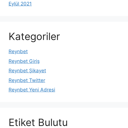
Eylül 2021
Kategoriler
Reynbet
Reynbet Giriş
Reynbet Şikayet
Reynbet Twitter
Reynbet Yeni Adresi
Etiket Bulutu