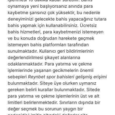
oynamaya yeni başlıyorsanız anında para
kaybetme şansınız çok yüksektir, bu nedenle
deneyiminizi gelecekte bahis yapacağınız tutara
bahis yapmak için kullanabilirsiniz. Ücretsiz
bahis hizmetleri, para kaybetmenizi istemeyen
ve bu konuda doğrudan harekete geçmek
istemeyen bahis platformları tarafından
sunulmaktadır. Kullanıcı geri bildirimlerinin
değerlendirilmesi şikayet alanlarına
odaklanmaktadır. Para yatırma ve çekme
işlemlerinde yaşanan gecikmelerin önemli
sebepleri
Reynbet spor bahisleri gelişmiş erişimi
bulunmaktadır. Siteye üye olurken uymanız
gereken belirli kurallar bulunmaktadır. Sitede
para yatırma ve çekme işlemlerinin üst ve alt
limitleri belirlenmektedir. Sınırların dışında bir
değer seçmek bu sorunun yaygın bir