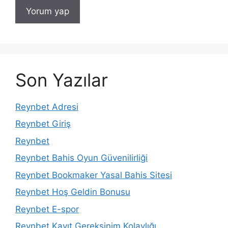
Son Yazılar
Reynbet Adresi
Reynbet Giriş
Reynbet
Reynbet Bahis Oyun Güvenilirliği
Reynbet Bookmaker Yasal Bahis Sitesi
Reynbet Hoş Geldin Bonusu
Reynbet E-spor
Reynbet Kayıt Gereksinim Kolaylığı