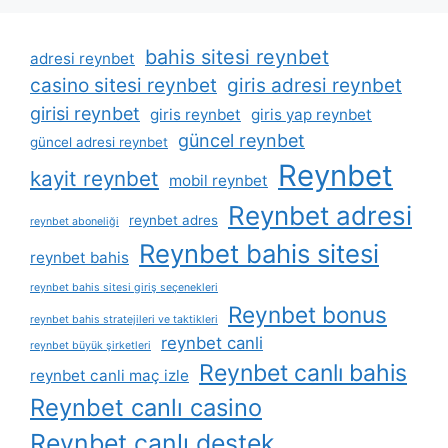
bahis sitesi reynbet
adresi reynbet
casino sitesi reynbet
giris adresi reynbet
girisi reynbet
giris reynbet
giris yap reynbet
güncel reynbet
güncel adresi reynbet
Reynbet
kayit reynbet
mobil reynbet
Reynbet adresi
reynbet adres
reynbet aboneliği
Reynbet bahis sitesi
reynbet bahis
reynbet bahis sitesi giriş seçenekleri
Reynbet bonus
reynbet bahis stratejileri ve taktikleri
reynbet canli
reynbet büyük şirketleri
Reynbet canlı bahis
reynbet canli maç izle
Reynbet canlı casino
Reynbet canlı destek