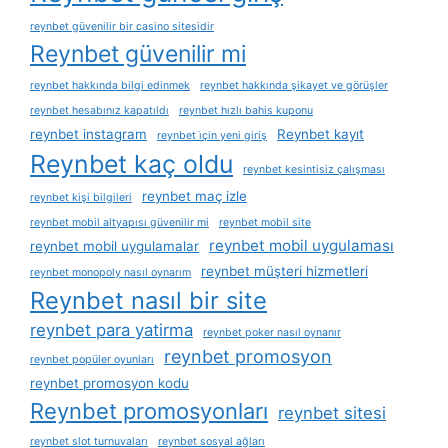
reynbet güvenilir bir casino sitesidir
Reynbet güvenilir mi
reynbet hakkında bilgi edinmek
reynbet hakkında şikayet ve görüşler
reynbet hesabınız kapatıldı
reynbet hızlı bahis kuponu
reynbet instagram
Reynbet kayıt
reynbet i̇çin yeni giriş
Reynbet kaç oldu
reynbet kesintisiz çalışması
reynbet maç izle
reynbet kişi bilgileri
reynbet mobil altyapısı güvenilir mi
reynbet mobil site
reynbet mobil uygulaması
reynbet mobil uygulamalar
reynbet müşteri hizmetleri
reynbet monopoly nasıl oynarım
Reynbet nasıl bir site
reynbet para yatirma
reynbet poker nasıl oynanır
reynbet promosyon
reynbet popüler oyunları
reynbet promosyon kodu
Reynbet promosyonları
reynbet sitesi
reynbet slot turnuvaları
reynbet sosyal ağları