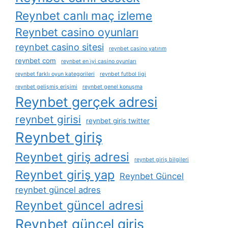
Reynbet canlı maç izleme
Reynbet casino oyunları
reynbet casino sitesi
reynbet casino yatırım
reynbet com
reynbet en i̇yi casino oyunları
reynbet farklı oyun kategorileri
reynbet futbol ligi
reynbet gelişmiş erişimi
reynbet genel konuşma
Reynbet gerçek adresi
reynbet girisi
reynbet giris twitter
Reynbet giriş
Reynbet giriş adresi
reynbet giriş bilgileri
Reynbet giriş yap
Reynbet Güncel
reynbet güncel adres
Reynbet güncel adresi
Reynbet güncel giriş