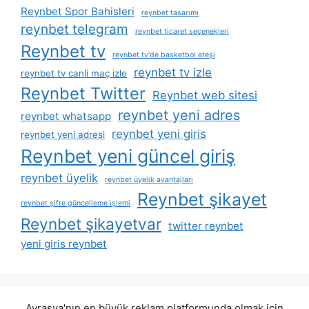
Reynbet Spor Bahisleri
reynbet tasarımı
reynbet telegram
reynbet ticaret seçenekleri
Reynbet tv
reynbet tv'de basketbol ateşi
reynbet tv izle
reynbet tv canli maç izle
Reynbet Twitter
Reynbet web sitesi
reynbet yeni adres
reynbet whatsapp
reynbet yeni giris
reynbet yeni adresi
Reynbet yeni güncel giriş
reynbet üyelik
reynbet üyelik avantajları
Reynbet şikayet
reynbet şifre güncelleme i̇şlemi
Reynbet şikayetvar
twitter reynbet
yeni giris reynbet
Avrasya'nın en büyük reklam platformunda olmak için