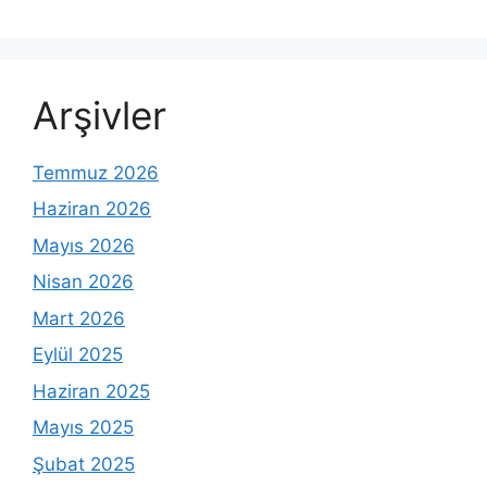
Arşivler
Temmuz 2026
Haziran 2026
Mayıs 2026
Nisan 2026
Mart 2026
Eylül 2025
Haziran 2025
Mayıs 2025
Şubat 2025