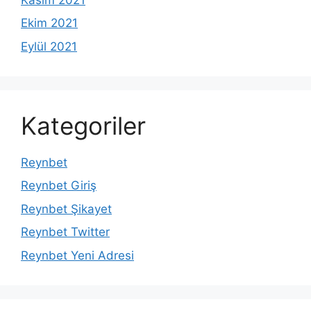
Ekim 2021
Eylül 2021
Kategoriler
Reynbet
Reynbet Giriş
Reynbet Şikayet
Reynbet Twitter
Reynbet Yeni Adresi