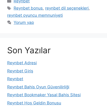
Kategoriler
Reynbet
Etiketler
Reynbet bonus
,
reynbet dil seçenekleri
,
reynbet oyuncu memnuniyeti
Yorum yap
Son Yazılar
Reynbet Adresi
Reynbet Giriş
Reynbet
Reynbet Bahis Oyun Güvenilirliği
Reynbet Bookmaker Yasal Bahis Sitesi
Reynbet Hoş Geldin Bonusu