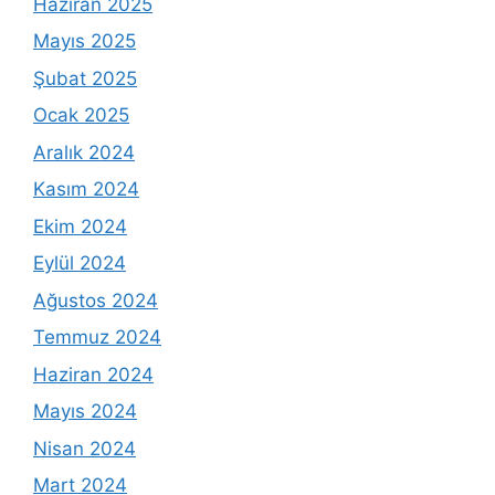
Haziran 2025
Mayıs 2025
Şubat 2025
Ocak 2025
Aralık 2024
Kasım 2024
Ekim 2024
Eylül 2024
Ağustos 2024
Temmuz 2024
Haziran 2024
Mayıs 2024
Nisan 2024
Mart 2024