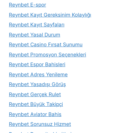
Reynbet E-spor
Reynbet Kayıt Gereksinim Kolaylığı
Reynbet Kayıt Sayfaları
Reynbet Yasal Durum
Reynbet Casino Fırsat Sunumu
Reynbet Promosyon Seçenekleri
Reynbet Espor Bahisleri
Reynbet Adres Yenileme
Reynbet Yasadışı Görüş
Reynbet Gerçek Rulet
Reynbet Büyük Takipçi
Reynbet Aviator Bahis
Reynbet Sorunsuz Hizmet