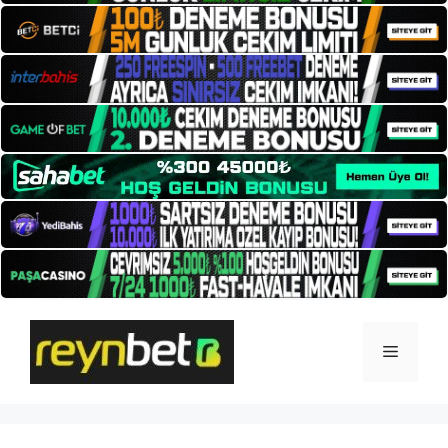
İçeriğe
atla
Menü