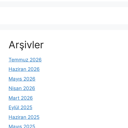
Arşivler
Temmuz 2026
Haziran 2026
Mayıs 2026
Nisan 2026
Mart 2026
Eylül 2025
Haziran 2025
Mayıs 2025