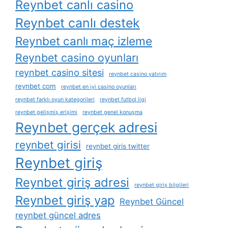
Reynbet canlı casino
Reynbet canlı destek
Reynbet canlı maç izleme
Reynbet casino oyunları
reynbet casino sitesi
reynbet casino yatırım
reynbet com
reynbet en i̇yi casino oyunları
reynbet farklı oyun kategorileri
reynbet futbol ligi
reynbet gelişmiş erişimi
reynbet genel konuşma
Reynbet gerçek adresi
reynbet girisi
reynbet giris twitter
Reynbet giriş
Reynbet giriş adresi
reynbet giriş bilgileri
Reynbet giriş yap
Reynbet Güncel
reynbet güncel adres