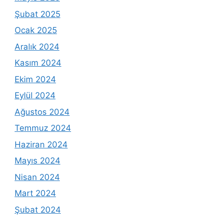
Şubat 2025
Ocak 2025
Aralık 2024
Kasım 2024
Ekim 2024
Eylül 2024
Ağustos 2024
Temmuz 2024
Haziran 2024
Mayıs 2024
Nisan 2024
Mart 2024
Şubat 2024