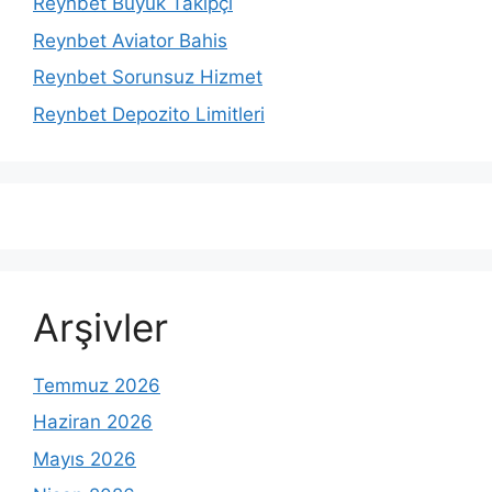
Reynbet Büyük Takipçi
Reynbet Aviator Bahis
Reynbet Sorunsuz Hizmet
Reynbet Depozito Limitleri
Arşivler
Temmuz 2026
Haziran 2026
Mayıs 2026