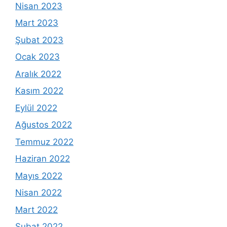
Nisan 2023
Mart 2023
Şubat 2023
Ocak 2023
Aralık 2022
Kasım 2022
Eylül 2022
Ağustos 2022
Temmuz 2022
Haziran 2022
Mayıs 2022
Nisan 2022
Mart 2022
Şubat 2022