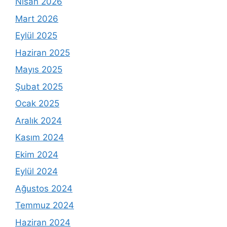
Nisan 2026
Mart 2026
Eylül 2025
Haziran 2025
Mayıs 2025
Şubat 2025
Ocak 2025
Aralık 2024
Kasım 2024
Ekim 2024
Eylül 2024
Ağustos 2024
Temmuz 2024
Haziran 2024