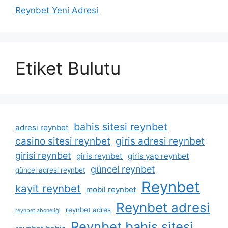
Reynbet Yeni Adresi
Etiket Bulutu
bahis sitesi reynbet
adresi reynbet
casino sitesi reynbet
giris adresi reynbet
girisi reynbet
giris reynbet
giris yap reynbet
güncel reynbet
güncel adresi reynbet
Reynbet
kayit reynbet
mobil reynbet
Reynbet adresi
reynbet adres
reynbet aboneliği
Reynbet bahis sitesi