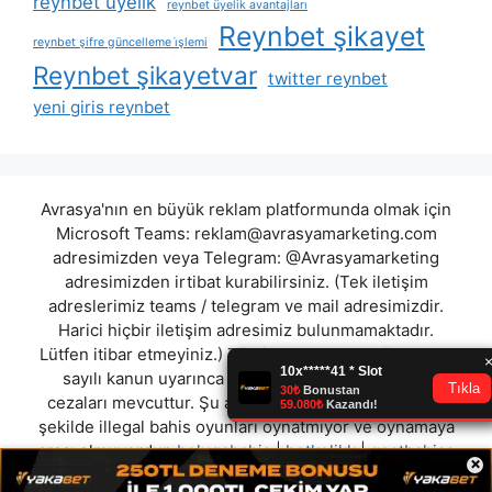
reynbet üyelik
reynbet üyelik avantajları
Reynbet şikayet
reynbet şifre güncelleme i̇şlemi
Reynbet şikayetvar
twitter reynbet
yeni giris reynbet
Avrasya'nın en büyük reklam platformunda olmak için
Microsoft Teams:
reklam@avrasyamarketing.com
adresimizden veya Telegram: @Avrasyamarketing
adresimizden irtibat kurabilirsiniz. (Tek iletişim
adreslerimiz teams / telegram ve mail adresimizdir.
Harici hiçbir iletişim adresimiz bulunmamaktadır.
Lütfen itibar etmeyiniz.) Türkiye yasalarına göre 7258
sayılı kanun uyarınca yasa dışı bahis oynamanın
cezaları mevcuttur. Şu an bulunduğunuz site hiç bir
şekilde illegal bahis oyunları oynatmıyor ve oynamaya
aracı olmuyordur.
belugabahis
|
betkolikk
|
goatbahiss
×
|
felixbet
|
rinabet
|
timebet
|
julibet
|
inbahis