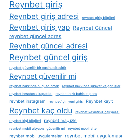
Reynbet giriş
Reynbet giriş adresi
reynbet giriş bilgileri
Reynbet giriş yap
Reynbet Güncel
reynbet güncel adres
Reynbet güncel adresi
Reynbet güncel giriş
reynbet güvenilir bir casino sitesidir
Reynbet güvenilir mi
reynbet hakkında bilgi edinmek
reynbet hakkında şikayet ve görüşler
reynbet hesabınız kapatıldı
reynbet hızlı bahis kuponu
reynbet instagram
Reynbet kayıt
reynbet i̇çin yeni giriş
Reynbet kaç oldu
reynbet kesintisiz çalışması
reynbet maç izle
reynbet kişi bilgileri
reynbet mobil altyapısı güvenilir mi
reynbet mobil site
reynbet mobil uygulaması
reynbet mobil uygulamalar