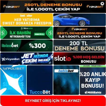
×
REYNBET GİRİŞ İÇİN TIKLAYINIZ!