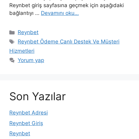
Reynbet giriş sayfasına geçmek için aşağıdaki
bağlantıyı …
Devamını oku…
Kategoriler
Reynbet
Etiketler
Reynbet Ödeme Canlı Destek Ve Müşteri
Hizmetleri
Yorum yap
Son Yazılar
Reynbet Adresi
Reynbet Giriş
Reynbet