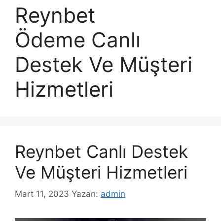
Reynbet
Ödeme Canlı
Destek Ve Müşteri
Hizmetleri
Reynbet Canlı Destek
Ve Müşteri Hizmetleri
Mart 11, 2023
Yazarı:
admin