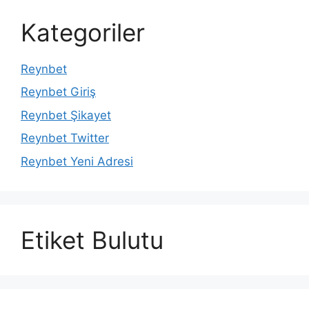
Kategoriler
Reynbet
Reynbet Giriş
Reynbet Şikayet
Reynbet Twitter
Reynbet Yeni Adresi
Etiket Bulutu