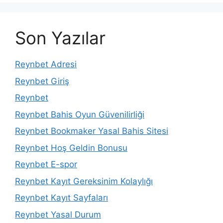
Son Yazılar
Reynbet Adresi
Reynbet Giriş
Reynbet
Reynbet Bahis Oyun Güvenilirliği
Reynbet Bookmaker Yasal Bahis Sitesi
Reynbet Hoş Geldin Bonusu
Reynbet E-spor
Reynbet Kayıt Gereksinim Kolaylığı
Reynbet Kayıt Sayfaları
Reynbet Yasal Durum