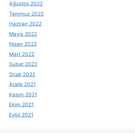
Ağustos 2022
Temmuz 2022
Haziran 2022
Mayıs 2022
Nisan 2022
Mart 2022
Şubat 2022
Ocak 2022
Aralık 2021
Kasım 2021
Ekim 2021
Eylül 2021