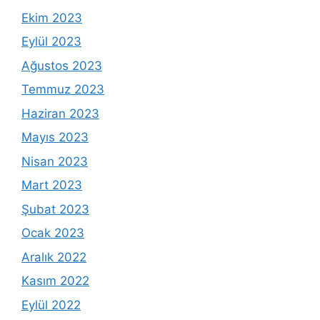
Ekim 2023
Eylül 2023
Ağustos 2023
Temmuz 2023
Haziran 2023
Mayıs 2023
Nisan 2023
Mart 2023
Şubat 2023
Ocak 2023
Aralık 2022
Kasım 2022
Eylül 2022