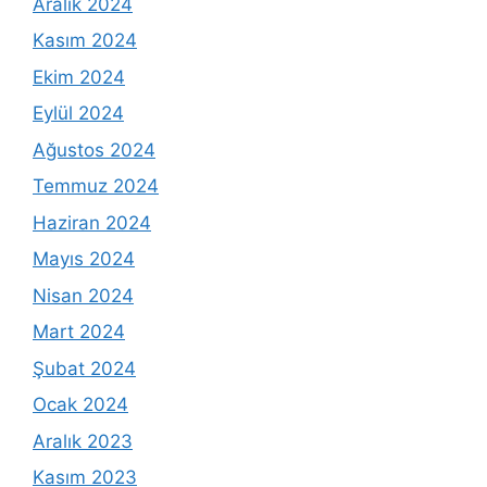
Aralık 2024
Kasım 2024
Ekim 2024
Eylül 2024
Ağustos 2024
Temmuz 2024
Haziran 2024
Mayıs 2024
Nisan 2024
Mart 2024
Şubat 2024
Ocak 2024
Aralık 2023
Kasım 2023