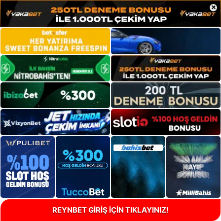
×
REYNBET GİRİŞ İÇİN TIKLAYINIZ!