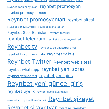
reynbet poker nasıl oynanır
reynbet promosyon
reynbet popüler oyunları
reynbet promosyon kodu
Reynbet promosyonları
reynbet sitesi
reynbet slot turnuvaları
reynbet sosyal ağları
Reynbet Spor Bahisleri
reynbet tasarımı
reynbet telegram
reynbet ticaret seçenekleri
Reynbet tv
reynbet tv'de basketbol ateşi
reynbet tv izle
reynbet tv canli maç izle
Reynbet Twitter
Reynbet web sitesi
reynbet yeni adres
reynbet whatsapp
reynbet yeni giris
reynbet yeni adresi
Reynbet yeni güncel giriş
reynbet üyelik
reynbet üyelik avantajları
Reynbet şikayet
reynbet şifre güncelleme i̇şlemi
Reynbet şikayetvar
twitter reynbet