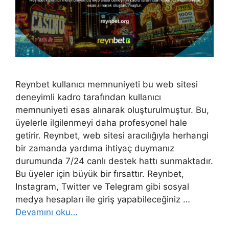
Reynbet kullanıcı memnuniyeti bu web sitesi
deneyimli kadro tarafından kullanıcı
memnuniyeti esas alınarak oluşturulmuştur. Bu,
üyelerle ilgilenmeyi daha profesyonel hale
getirir. Reynbet, web sitesi aracılığıyla herhangi
bir zamanda yardıma ihtiyaç duymanız
durumunda 7/24 canlı destek hattı sunmaktadır.
Bu üyeler için büyük bir fırsattır. Reynbet,
Instagram, Twitter ve Telegram gibi sosyal
medya hesapları ile giriş yapabileceğiniz …
Devamını oku…