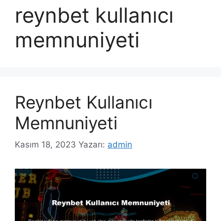
reynbet kullanıcı
memnuniyeti
Reynbet Kullanıcı
Memnuniyeti
Kasım 18, 2023
Yazarı:
admin