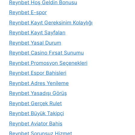
Reynbet Hoş Geldin Bonusu
Reynbet E-spor
Reynbet Kayıt Gereksinim Kolaylığı
Reynbet Kayıt Sayfaları
Reynbet Yasal Durum
Reynbet Casino Fırsat Sunumu
Reynbet Promosyon Seçenekleri
Reynbet Espor Bahisleri
Reynbet Adres Yenileme
Reynbet Yasadışı Görüş
Reynbet Gerçek Rulet
Reynbet Büyük Takipçi
Reynbet Aviator Bahis
Reynbet Sorunsuz Hizmet