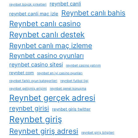
reynbet canli
reynbet büyük şirketleri
Reynbet canlı bahis
reynbet canli maç izle
Reynbet canlı casino
Reynbet canlı destek
Reynbet canlı maç izleme
Reynbet casino oyunları
reynbet casino sitesi
reynbet casino yatırım
reynbet com
reynbet en i̇yi casino oyunları
reynbet farklı oyun kategorileri
reynbet futbol ligi
reynbet gelişmiş erişimi
reynbet genel konuşma
Reynbet gerçek adresi
reynbet girisi
reynbet giris twitter
Reynbet giriş
Reynbet giriş adresi
reynbet giriş bilgileri