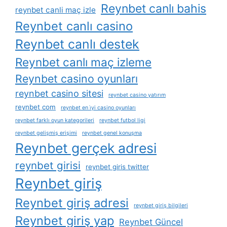
Reynbet canlı bahis
reynbet canli maç izle
Reynbet canlı casino
Reynbet canlı destek
Reynbet canlı maç izleme
Reynbet casino oyunları
reynbet casino sitesi
reynbet casino yatırım
reynbet com
reynbet en i̇yi casino oyunları
reynbet farklı oyun kategorileri
reynbet futbol ligi
reynbet gelişmiş erişimi
reynbet genel konuşma
Reynbet gerçek adresi
reynbet girisi
reynbet giris twitter
Reynbet giriş
Reynbet giriş adresi
reynbet giriş bilgileri
Reynbet giriş yap
Reynbet Güncel