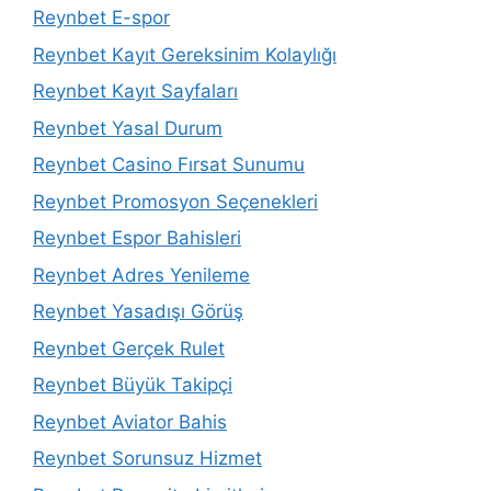
Reynbet E-spor
Reynbet Kayıt Gereksinim Kolaylığı
Reynbet Kayıt Sayfaları
Reynbet Yasal Durum
Reynbet Casino Fırsat Sunumu
Reynbet Promosyon Seçenekleri
Reynbet Espor Bahisleri
Reynbet Adres Yenileme
Reynbet Yasadışı Görüş
Reynbet Gerçek Rulet
Reynbet Büyük Takipçi
Reynbet Aviator Bahis
Reynbet Sorunsuz Hizmet