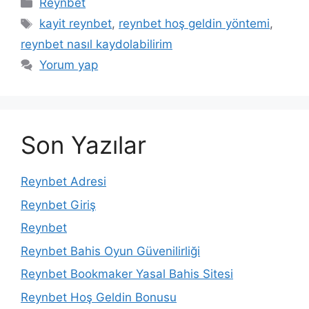
Kategoriler
Reynbet
Etiketler
kayit reynbet
,
reynbet hoş geldin yöntemi
,
reynbet nasıl kaydolabilirim
Yorum yap
Son Yazılar
Reynbet Adresi
Reynbet Giriş
Reynbet
Reynbet Bahis Oyun Güvenilirliği
Reynbet Bookmaker Yasal Bahis Sitesi
Reynbet Hoş Geldin Bonusu