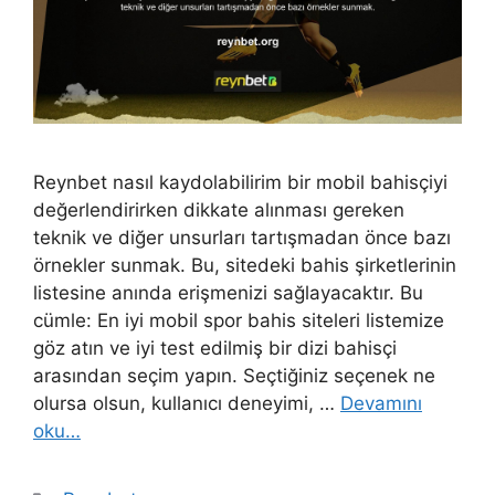
Reynbet nasıl kaydolabilirim bir mobil bahisçiyi
değerlendirirken dikkate alınması gereken
teknik ve diğer unsurları tartışmadan önce bazı
örnekler sunmak. Bu, sitedeki bahis şirketlerinin
listesine anında erişmenizi sağlayacaktır. Bu
cümle: En iyi mobil spor bahis siteleri listemize
göz atın ve iyi test edilmiş bir dizi bahisçi
arasından seçim yapın. Seçtiğiniz seçenek ne
olursa olsun, kullanıcı deneyimi, …
Devamını
oku…