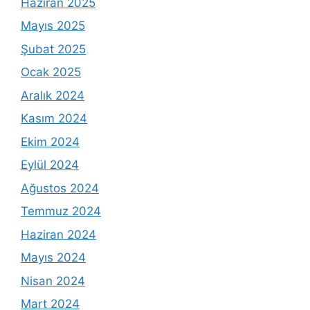
Haziran 2025
Mayıs 2025
Şubat 2025
Ocak 2025
Aralık 2024
Kasım 2024
Ekim 2024
Eylül 2024
Ağustos 2024
Temmuz 2024
Haziran 2024
Mayıs 2024
Nisan 2024
Mart 2024