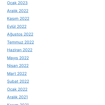
Ocak 2023
Aralık 2022
Kasım 2022
Eylül 2022
Ağustos 2022
Temmuz 2022
Haziran 2022
Mayıs 2022
Nisan 2022
Mart 2022
Şubat 2022
Ocak 2022
Aralık 2021
Kasım 2021