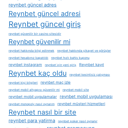
reynbet güncel adres
Reynbet güncel adresi
Reynbet güncel giriş
reynbet güvenilir bir casino sitesidir
Reynbet güvenilir mi
reynbet hakkında bilgi edinmek
reynbet hakkında şikayet ve görüşler
reynbet hesabınız kapatıldı
reynbet hızlı bahis kuponu
reynbet instagram
Reynbet kayıt
reynbet i̇çin yeni giriş
Reynbet kaç oldu
reynbet kesintisiz çalışması
reynbet maç izle
reynbet kişi bilgileri
reynbet mobil altyapısı güvenilir mi
reynbet mobil site
reynbet mobil uygulaması
reynbet mobil uygulamalar
reynbet müşteri hizmetleri
reynbet monopoly nasıl oynarım
Reynbet nasıl bir site
reynbet para yatirma
reynbet poker nasıl oynanır