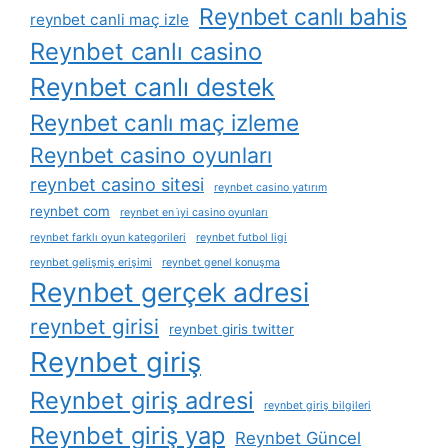
Reynbet canlı bahis
reynbet canli maç izle
Reynbet canlı casino
Reynbet canlı destek
Reynbet canlı maç izleme
Reynbet casino oyunları
reynbet casino sitesi
reynbet casino yatırım
reynbet com
reynbet en i̇yi casino oyunları
reynbet farklı oyun kategorileri
reynbet futbol ligi
reynbet gelişmiş erişimi
reynbet genel konuşma
Reynbet gerçek adresi
reynbet girisi
reynbet giris twitter
Reynbet giriş
Reynbet giriş adresi
reynbet giriş bilgileri
Reynbet giriş yap
Reynbet Güncel