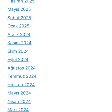
Haziran 2025
Mayıs 2025
Şubat 2025
Ocak 2025
Aralık 2024
Kasım 2024
Ekim 2024
Eylül 2024
Ağustos 2024
Temmuz 2024
Haziran 2024
Mayıs 2024
Nisan 2024
Mart 2024