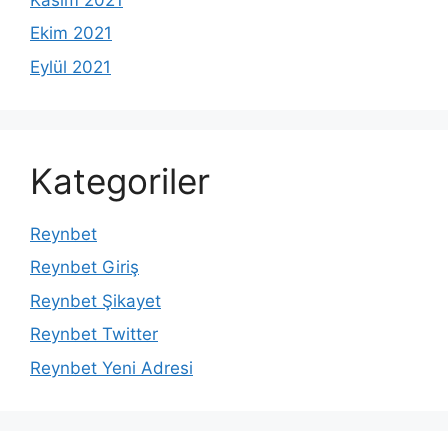
Ekim 2021
Eylül 2021
Kategoriler
Reynbet
Reynbet Giriş
Reynbet Şikayet
Reynbet Twitter
Reynbet Yeni Adresi