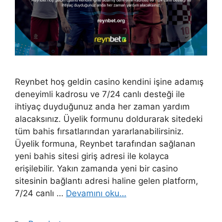
Reynbet hoş geldin casino kendini işine adamış
deneyimli kadrosu ve 7/24 canlı desteği ile
ihtiyaç duyduğunuz anda her zaman yardım
alacaksınız. Üyelik formunu doldurarak sitedeki
tüm bahis fırsatlarından yararlanabilirsiniz.
Üyelik formuna, Reynbet tarafından sağlanan
yeni bahis sitesi giriş adresi ile kolayca
erişilebilir. Yakın zamanda yeni bir casino
sitesinin bağlantı adresi haline gelen platform,
7/24 canlı …
Devamını oku…