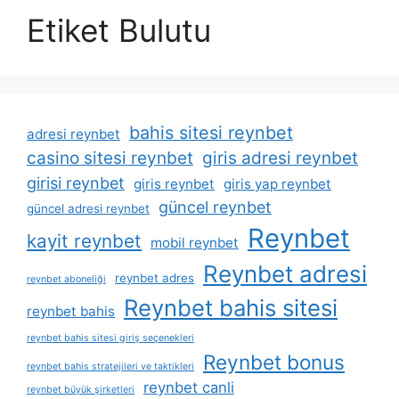
Etiket Bulutu
bahis sitesi reynbet
adresi reynbet
casino sitesi reynbet
giris adresi reynbet
girisi reynbet
giris reynbet
giris yap reynbet
güncel reynbet
güncel adresi reynbet
Reynbet
kayit reynbet
mobil reynbet
Reynbet adresi
reynbet adres
reynbet aboneliği
Reynbet bahis sitesi
reynbet bahis
reynbet bahis sitesi giriş seçenekleri
Reynbet bonus
reynbet bahis stratejileri ve taktikleri
reynbet canli
reynbet büyük şirketleri