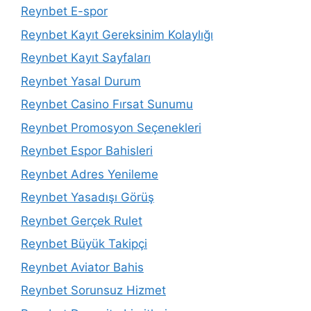
Reynbet E-spor
Reynbet Kayıt Gereksinim Kolaylığı
Reynbet Kayıt Sayfaları
Reynbet Yasal Durum
Reynbet Casino Fırsat Sunumu
Reynbet Promosyon Seçenekleri
Reynbet Espor Bahisleri
Reynbet Adres Yenileme
Reynbet Yasadışı Görüş
Reynbet Gerçek Rulet
Reynbet Büyük Takipçi
Reynbet Aviator Bahis
Reynbet Sorunsuz Hizmet