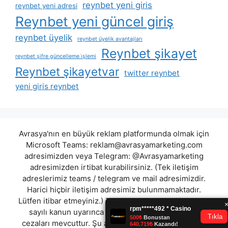
reynbet yeni giris
reynbet yeni adresi
Reynbet yeni güncel giriş
reynbet üyelik
reynbet üyelik avantajları
Reynbet şikayet
reynbet şifre güncelleme i̇şlemi
Reynbet şikayetvar
twitter reynbet
yeni giris reynbet
Avrasya'nın en büyük reklam platformunda olmak için
Microsoft Teams:
reklam@avrasyamarketing.com
adresimizden veya Telegram: @Avrasyamarketing
adresimizden irtibat kurabilirsiniz. (Tek iletişim
adreslerimiz teams / telegram ve mail adresimizdir.
Harici hiçbir iletişim adresimiz bulunmamaktadır.
Lütfen itibar etmeyiniz.) Türkiye yasalarına göre 7258
sayılı kanun uyarınca yasa dışı bahis oynamanın
cezaları mevcuttur. Şu an bulunduğunuz site hiç bir