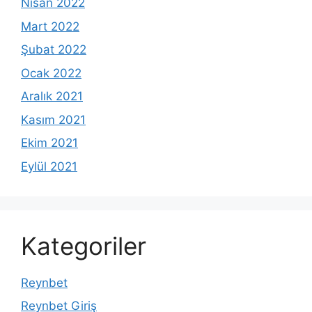
Nisan 2022
Mart 2022
Şubat 2022
Ocak 2022
Aralık 2021
Kasım 2021
Ekim 2021
Eylül 2021
Kategoriler
Reynbet
Reynbet Giriş