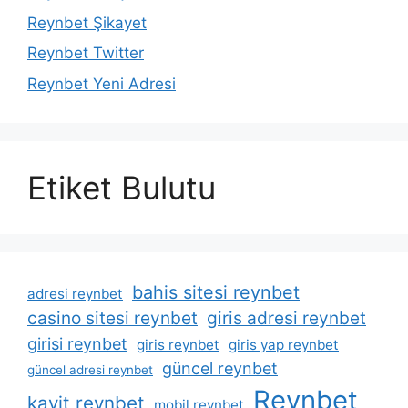
Reynbet Şikayet
Reynbet Twitter
Reynbet Yeni Adresi
Etiket Bulutu
bahis sitesi reynbet
adresi reynbet
casino sitesi reynbet
giris adresi reynbet
girisi reynbet
giris reynbet
giris yap reynbet
güncel reynbet
güncel adresi reynbet
Reynbet
kayit reynbet
mobil reynbet