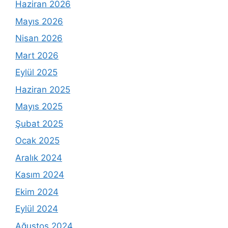
Haziran 2026
Mayıs 2026
Nisan 2026
Mart 2026
Eylül 2025
Haziran 2025
Mayıs 2025
Şubat 2025
Ocak 2025
Aralık 2024
Kasım 2024
Ekim 2024
Eylül 2024
Ağustos 2024