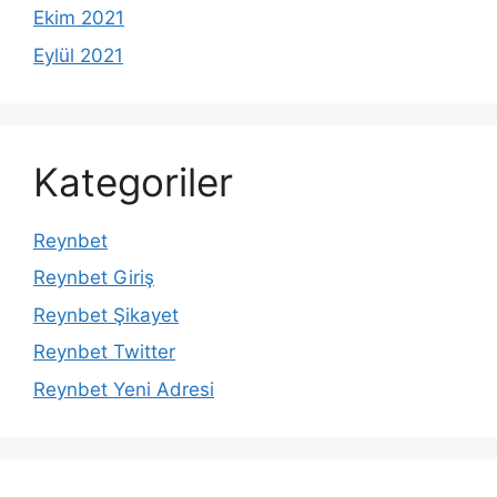
Ekim 2021
Eylül 2021
Kategoriler
Reynbet
Reynbet Giriş
Reynbet Şikayet
Reynbet Twitter
Reynbet Yeni Adresi