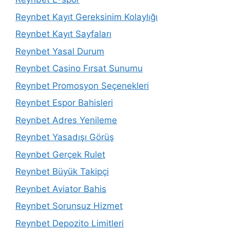
Reynbet Kayıt Gereksinim Kolaylığı
Reynbet Kayıt Sayfaları
Reynbet Yasal Durum
Reynbet Casino Fırsat Sunumu
Reynbet Promosyon Seçenekleri
Reynbet Espor Bahisleri
Reynbet Adres Yenileme
Reynbet Yasadışı Görüş
Reynbet Gerçek Rulet
Reynbet Büyük Takipçi
Reynbet Aviator Bahis
Reynbet Sorunsuz Hizmet
Reynbet Depozito Limitleri