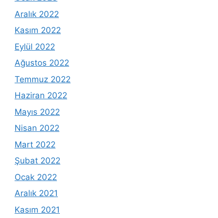
Aralık 2022
Kasım 2022
Eylül 2022
Ağustos 2022
Temmuz 2022
Haziran 2022
Mayıs 2022
Nisan 2022
Mart 2022
Şubat 2022
Ocak 2022
Aralık 2021
Kasım 2021