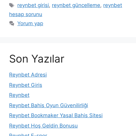
Etiketler
reynbet girisi
,
reynbet güncelleme
,
reynbet
hesap sorunu
Yorum yap
Son Yazılar
Reynbet Adresi
Reynbet Giriş
Reynbet
Reynbet Bahis Oyun Güvenilirliği
Reynbet Bookmaker Yasal Bahis Sitesi
Reynbet Hoş Geldin Bonusu
Reynbet E-spor