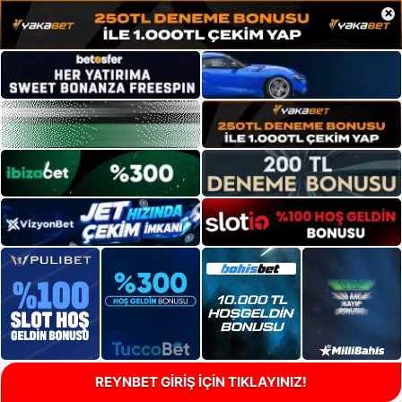
×
REYNBET GİRİŞ İÇİN TIKLAYINIZ!