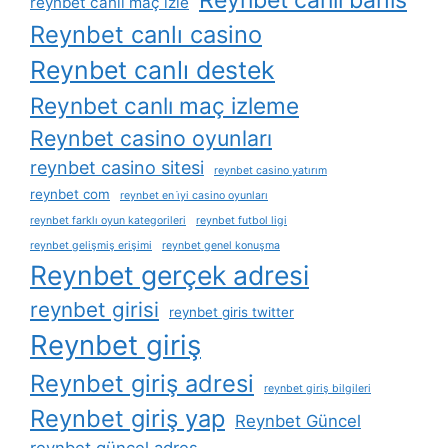
reynbet canli maç izle
Reynbet canlı casino
Reynbet canlı destek
Reynbet canlı maç izleme
Reynbet casino oyunları
reynbet casino sitesi
reynbet casino yatırım
reynbet com
reynbet en i̇yi casino oyunları
reynbet farklı oyun kategorileri
reynbet futbol ligi
reynbet gelişmiş erişimi
reynbet genel konuşma
Reynbet gerçek adresi
reynbet girisi
reynbet giris twitter
Reynbet giriş
Reynbet giriş adresi
reynbet giriş bilgileri
Reynbet giriş yap
Reynbet Güncel
reynbet güncel adres