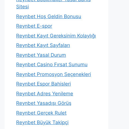
Sitesi
Reynbet Hoş Geldin Bonusu
Reynbet E-spor
Reynbet Kayıt Gereksinim Kolaylığı
Reynbet Kayıt Sayfaları
Reynbet Yasal Durum
Reynbet Casino Fırsat Sunumu
Reynbet Promosyon Seçenekleri
Reynbet Espor Bahisleri
Reynbet Adres Yenileme
Reynbet Yasadışı Görüş
Reynbet Gerçek Rulet
Reynbet Büyük Takipçi