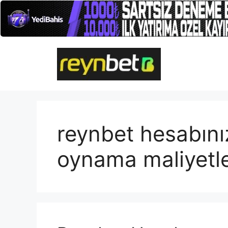
İçeriğe
atla
reynbet hesabını
oynama maliyetle