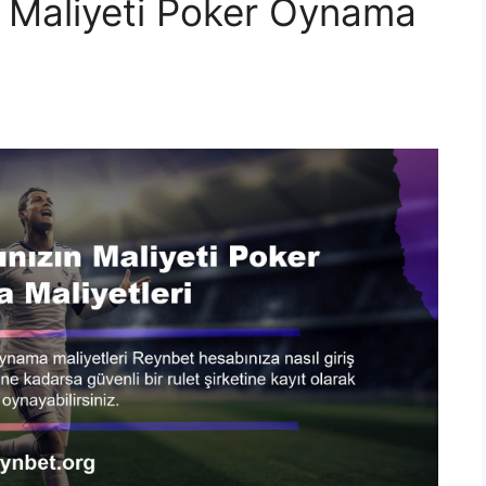
 Maliyeti Poker Oynama