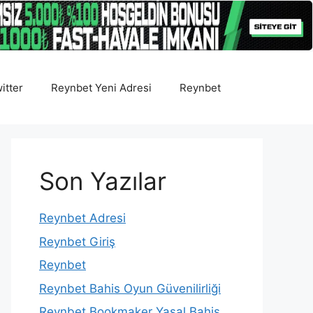
itter
Reynbet Yeni Adresi
Reynbet
Son Yazılar
Reynbet Adresi
Reynbet Giriş
Reynbet
Reynbet Bahis Oyun Güvenilirliği
Reynbet Bookmaker Yasal Bahis