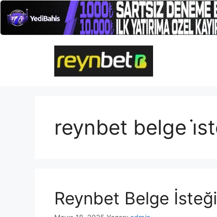
İçeriğe
atla
reynbet belge i̇st
Reynbet Belge İsteği