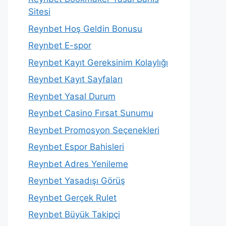
Sitesi
Reynbet Hoş Geldin Bonusu
Reynbet E-spor
Reynbet Kayıt Gereksinim Kolaylığı
Reynbet Kayıt Sayfaları
Reynbet Yasal Durum
Reynbet Casino Fırsat Sunumu
Reynbet Promosyon Seçenekleri
Reynbet Espor Bahisleri
Reynbet Adres Yenileme
Reynbet Yasadışı Görüş
Reynbet Gerçek Rulet
Reynbet Büyük Takipçi