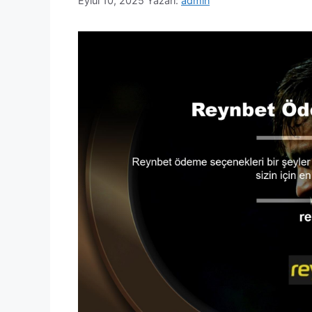
Eylül 10, 2025
Yazarı:
admin