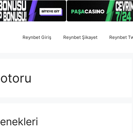
Reynbet Giriş
Reynbet Şikayet
Reynbet Tw
otoru
nekleri