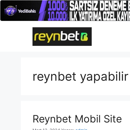
İçeriğe
atla
reynbet yapabilir
Reynbet Mobil Site