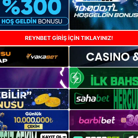
REYNBET GİRİŞ İÇİN TIKLAYINIZ!