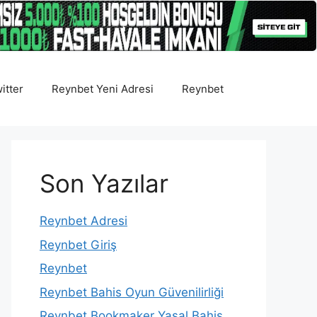
itter
Reynbet Yeni Adresi
Reynbet
Son Yazılar
Reynbet Adresi
Reynbet Giriş
Reynbet
Reynbet Bahis Oyun Güvenilirliği
Reynbet Bookmaker Yasal Bahis