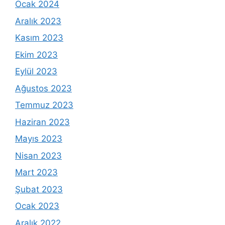
Ocak 2024
Aralık 2023
Kasım 2023
Ekim 2023
Eylül 2023
Ağustos 2023
Temmuz 2023
Haziran 2023
Mayıs 2023
Nisan 2023
Mart 2023
Şubat 2023
Ocak 2023
Aralık 2022