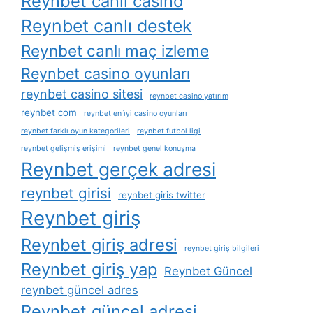
Reynbet canlı casino
Reynbet canlı destek
Reynbet canlı maç izleme
Reynbet casino oyunları
reynbet casino sitesi
reynbet casino yatırım
reynbet com
reynbet en i̇yi casino oyunları
reynbet farklı oyun kategorileri
reynbet futbol ligi
reynbet gelişmiş erişimi
reynbet genel konuşma
Reynbet gerçek adresi
reynbet girisi
reynbet giris twitter
Reynbet giriş
Reynbet giriş adresi
reynbet giriş bilgileri
Reynbet giriş yap
Reynbet Güncel
reynbet güncel adres
Reynbet güncel adresi