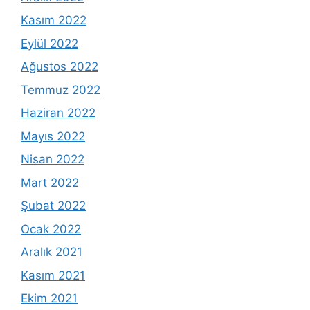
Kasım 2022
Eylül 2022
Ağustos 2022
Temmuz 2022
Haziran 2022
Mayıs 2022
Nisan 2022
Mart 2022
Şubat 2022
Ocak 2022
Aralık 2021
Kasım 2021
Ekim 2021