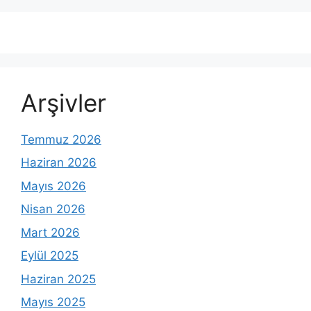
Arşivler
Temmuz 2026
Haziran 2026
Mayıs 2026
Nisan 2026
Mart 2026
Eylül 2025
Haziran 2025
Mayıs 2025