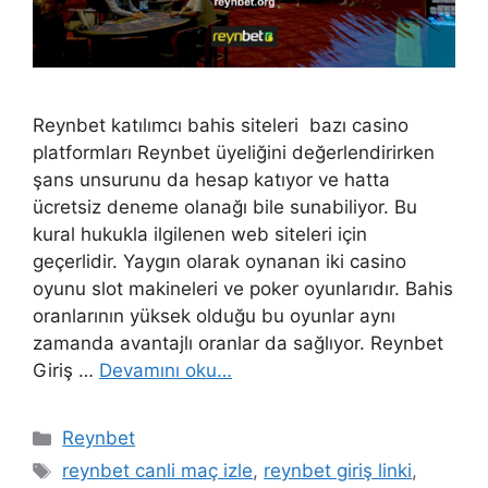
Reynbet katılımcı bahis siteleri bazı casino
platformları Reynbet üyeliğini değerlendirirken
şans unsurunu da hesap katıyor ve hatta
ücretsiz deneme olanağı bile sunabiliyor. Bu
kural hukukla ilgilenen web siteleri için
geçerlidir. Yaygın olarak oynanan iki casino
oyunu slot makineleri ve poker oyunlarıdır. Bahis
oranlarının yüksek olduğu bu oyunlar aynı
zamanda avantajlı oranlar da sağlıyor. Reynbet
Giriş …
Devamını oku…
Kategoriler
Reynbet
Etiketler
reynbet canli maç izle
,
reynbet giriş linki
,