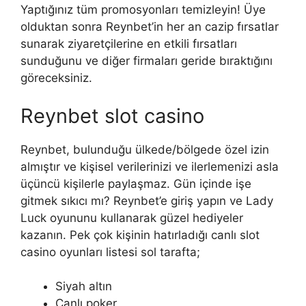
Yaptığınız tüm promosyonları temizleyin! Üye
olduktan sonra Reynbet’in her an cazip fırsatlar
sunarak ziyaretçilerine en etkili fırsatları
sunduğunu ve diğer firmaları geride bıraktığını
göreceksiniz.
Reynbet slot casino
Reynbet, bulunduğu ülkede/bölgede özel izin
almıştır ve kişisel verilerinizi ve ilerlemenizi asla
üçüncü kişilerle paylaşmaz. Gün içinde işe
gitmek sıkıcı mı? Reynbet’e giriş yapın ve Lady
Luck oyununu kullanarak güzel hediyeler
kazanın. Pek çok kişinin hatırladığı canlı slot
casino oyunları listesi sol tarafta;
Siyah altın
Canlı poker