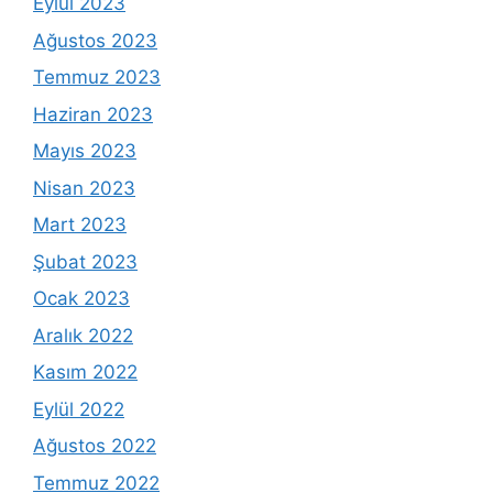
Eylül 2023
Ağustos 2023
Temmuz 2023
Haziran 2023
Mayıs 2023
Nisan 2023
Mart 2023
Şubat 2023
Ocak 2023
Aralık 2022
Kasım 2022
Eylül 2022
Ağustos 2022
Temmuz 2022