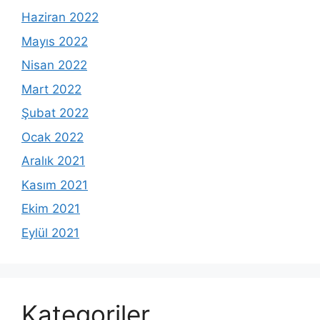
Haziran 2022
Mayıs 2022
Nisan 2022
Mart 2022
Şubat 2022
Ocak 2022
Aralık 2021
Kasım 2021
Ekim 2021
Eylül 2021
Kategoriler