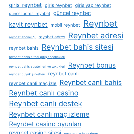
girisi reynbet
giris reynbet
giris yap reynbet
güncel reynbet
güncel adresi reynbet
Reynbet
kayit reynbet
mobil reynbet
Reynbet adresi
reynbet adres
reynbet aboneliği
Reynbet bahis sitesi
reynbet bahis
reynbet bahis sitesi giriş seçenekleri
Reynbet bonus
reynbet bahis stratejileri ve taktikleri
reynbet canli
reynbet büyük şirketleri
Reynbet canlı bahis
reynbet canli maç izle
Reynbet canlı casino
Reynbet canlı destek
Reynbet canlı maç izleme
Reynbet casino oyunları
reynbet casino sitesi
reynbet casino yatırım