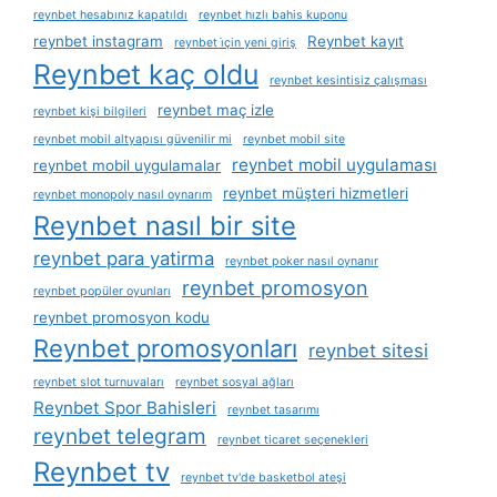
reynbet hesabınız kapatıldı
reynbet hızlı bahis kuponu
reynbet instagram
Reynbet kayıt
reynbet i̇çin yeni giriş
Reynbet kaç oldu
reynbet kesintisiz çalışması
reynbet maç izle
reynbet kişi bilgileri
reynbet mobil altyapısı güvenilir mi
reynbet mobil site
reynbet mobil uygulaması
reynbet mobil uygulamalar
reynbet müşteri hizmetleri
reynbet monopoly nasıl oynarım
Reynbet nasıl bir site
reynbet para yatirma
reynbet poker nasıl oynanır
reynbet promosyon
reynbet popüler oyunları
reynbet promosyon kodu
Reynbet promosyonları
reynbet sitesi
reynbet slot turnuvaları
reynbet sosyal ağları
Reynbet Spor Bahisleri
reynbet tasarımı
reynbet telegram
reynbet ticaret seçenekleri
Reynbet tv
reynbet tv'de basketbol ateşi