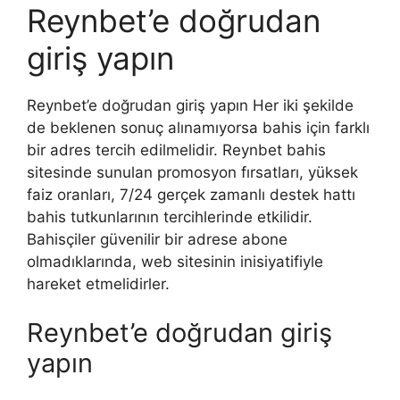
Reynbet’e doğrudan
giriş yapın
Reynbet’e doğrudan giriş yapın Her iki şekilde
de beklenen sonuç alınamıyorsa bahis için farklı
bir adres tercih edilmelidir. Reynbet bahis
sitesinde sunulan promosyon fırsatları, yüksek
faiz oranları, 7/24 gerçek zamanlı destek hattı
bahis tutkunlarının tercihlerinde etkilidir.
Bahisçiler güvenilir bir adrese abone
olmadıklarında, web sitesinin inisiyatifiyle
hareket etmelidirler.
Reynbet’e doğrudan giriş
yapın