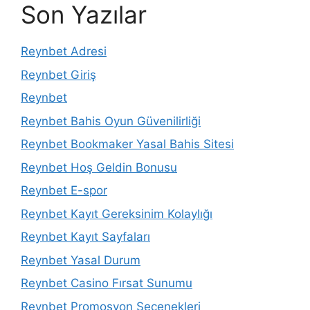
Son Yazılar
Reynbet Adresi
Reynbet Giriş
Reynbet
Reynbet Bahis Oyun Güvenilirliği
Reynbet Bookmaker Yasal Bahis Sitesi
Reynbet Hoş Geldin Bonusu
Reynbet E-spor
Reynbet Kayıt Gereksinim Kolaylığı
Reynbet Kayıt Sayfaları
Reynbet Yasal Durum
Reynbet Casino Fırsat Sunumu
Reynbet Promosyon Seçenekleri