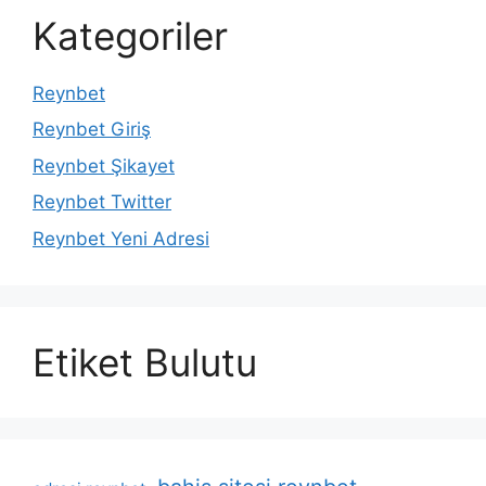
Kategoriler
Reynbet
Reynbet Giriş
Reynbet Şikayet
Reynbet Twitter
Reynbet Yeni Adresi
Etiket Bulutu