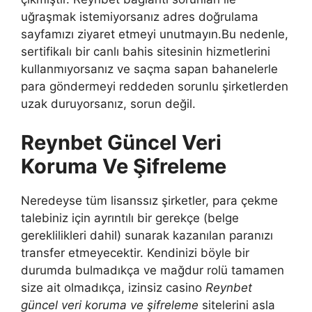
uğraşmak istemiyorsanız adres doğrulama
sayfamızı ziyaret etmeyi unutmayın.Bu nedenle,
sertifikalı bir canlı bahis sitesinin hizmetlerini
kullanmıyorsanız ve saçma sapan bahanelerle
para göndermeyi reddeden sorunlu şirketlerden
uzak duruyorsanız, sorun değil.
Reynbet Güncel Veri
Koruma Ve Şifreleme
Neredeyse tüm lisanssız şirketler, para çekme
talebiniz için ayrıntılı bir gerekçe (belge
gereklilikleri dahil) sunarak kazanılan paranızı
transfer etmeyecektir. Kendinizi böyle bir
durumda bulmadıkça ve mağdur rolü tamamen
size ait olmadıkça, izinsiz casino
Reynbet
güncel veri koruma ve şifreleme
sitelerini asla