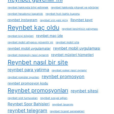
reynbet hakkında bilgi edinmek
reynbet hakkında şikayet ve görüşler
reynbet hesabınız kapatıldı
reynbet hızlı bahis kuponu
reynbet instagram
Reynbet kayıt
reynbet i̇çin yeni giriş
Reynbet kaç oldu
reynbet kesintisiz çalışması
reynbet maç izle
reynbet kişi bilgileri
reynbet mobil altyapısı güvenilir mi
reynbet mobil site
reynbet mobil uygulaması
reynbet mobil uygulamalar
reynbet müşteri hizmetleri
reynbet monopoly nasıl oynarım
Reynbet nasıl bir site
reynbet para yatirma
reynbet poker nasıl oynanır
reynbet promosyon
reynbet popüler oyunları
reynbet promosyon kodu
Reynbet promosyonları
reynbet sitesi
reynbet slot turnuvaları
reynbet sosyal ağları
Reynbet Spor Bahisleri
reynbet tasarımı
reynbet telegram
reynbet ticaret seçenekleri