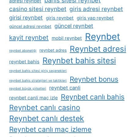
bahis sitesi reynbet
adresi reynbet
casino sitesi reynbet
giris adresi reynbet
girisi reynbet
giris reynbet
giris yap reynbet
güncel reynbet
güncel adresi reynbet
Reynbet
kayit reynbet
mobil reynbet
Reynbet adresi
reynbet adres
reynbet aboneliği
Reynbet bahis sitesi
reynbet bahis
reynbet bahis sitesi giriş seçenekleri
Reynbet bonus
reynbet bahis stratejileri ve taktikleri
reynbet canli
reynbet büyük şirketleri
Reynbet canlı bahis
reynbet canli maç izle
Reynbet canlı casino
Reynbet canlı destek
Reynbet canlı maç izleme