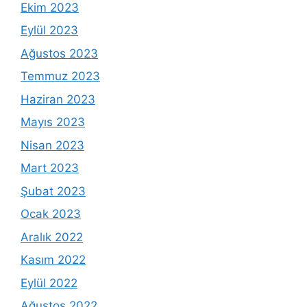
Ekim 2023
Eylül 2023
Ağustos 2023
Temmuz 2023
Haziran 2023
Mayıs 2023
Nisan 2023
Mart 2023
Şubat 2023
Ocak 2023
Aralık 2022
Kasım 2022
Eylül 2022
Ağustos 2022