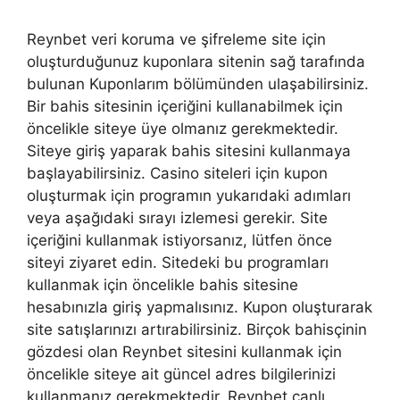
Reynbet veri koruma ve şifreleme site için
oluşturduğunuz kuponlara sitenin sağ tarafında
bulunan Kuponlarım bölümünden ulaşabilirsiniz.
Bir bahis sitesinin içeriğini kullanabilmek için
öncelikle siteye üye olmanız gerekmektedir.
Siteye giriş yaparak bahis sitesini kullanmaya
başlayabilirsiniz. Casino siteleri için kupon
oluşturmak için programın yukarıdaki adımları
veya aşağıdaki sırayı izlemesi gerekir. Site
içeriğini kullanmak istiyorsanız, lütfen önce
siteyi ziyaret edin. Sitedeki bu programları
kullanmak için öncelikle bahis sitesine
hesabınızla giriş yapmalısınız. Kupon oluşturarak
site satışlarınızı artırabilirsiniz. Birçok bahisçinin
gözdesi olan Reynbet sitesini kullanmak için
öncelikle siteye ait güncel adres bilgilerinizi
kullanmanız gerekmektedir. Reynbet canlı