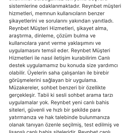
sistemlerine odaklanmaktadır. Reynbet müşteri
hizmetleri, memnun kullanıcıların benzer
şikayetlerini ve sorularını yakından yanıtladı.
Reynbet Müşteri Hizmetleri, şikayet alma,
araştırma, dinleme, çözüm bulma ve
kullanıcılara yanıt verme yaklaşımını ve
uygulamasını temsil eder. Reynbet Müşteri
Hizmetleri ile nasıl iletişim kurabilirim Canlı
destek uygulamamız bu konuda size yardımcı
olabilir. Üyelerin saha çalışanları ile birebir
görüşmelerini sağlayan bir uygulama.
Müzakereler, sohbet benzeri bir özellikte
gerçekleşir. Tabii ki sesli sohbet arama tarzı
uygulamalar yok. Reynbet yeni canlı bahis
siteleri, güvenli ve hızlı bir şekilde para
yatırmanıza ve hak talebinde bulunmanıza
olanak tanıyan özenle seçilmiş, test edilmiş ve
lisanslı canlı bahis siteleridir. Reynbet canlı