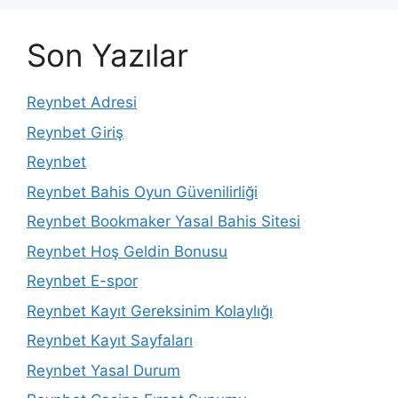
Son Yazılar
Reynbet Adresi
Reynbet Giriş
Reynbet
Reynbet Bahis Oyun Güvenilirliği
Reynbet Bookmaker Yasal Bahis Sitesi
Reynbet Hoş Geldin Bonusu
Reynbet E-spor
Reynbet Kayıt Gereksinim Kolaylığı
Reynbet Kayıt Sayfaları
Reynbet Yasal Durum