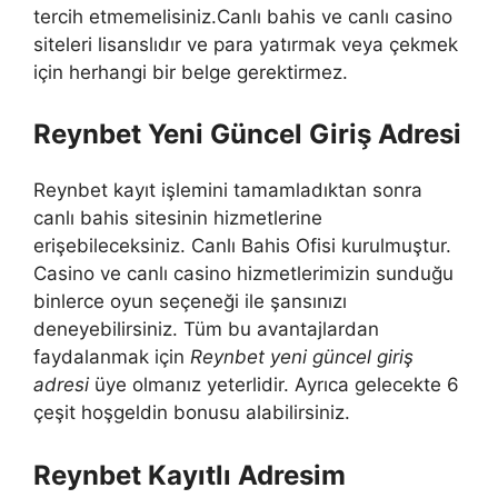
tercih etmemelisiniz.Canlı bahis ve canlı casino
siteleri lisanslıdır ve para yatırmak veya çekmek
için herhangi bir belge gerektirmez.
Reynbet Yeni Güncel Giriş Adresi
Reynbet kayıt işlemini tamamladıktan sonra
canlı bahis sitesinin hizmetlerine
erişebileceksiniz. Canlı Bahis Ofisi kurulmuştur.
Casino ve canlı casino hizmetlerimizin sunduğu
binlerce oyun seçeneği ile şansınızı
deneyebilirsiniz. Tüm bu avantajlardan
faydalanmak için
Reynbet yeni güncel giriş
adresi
üye olmanız yeterlidir. Ayrıca gelecekte 6
çeşit hoşgeldin bonusu alabilirsiniz.
Reynbet Kayıtlı Adresim