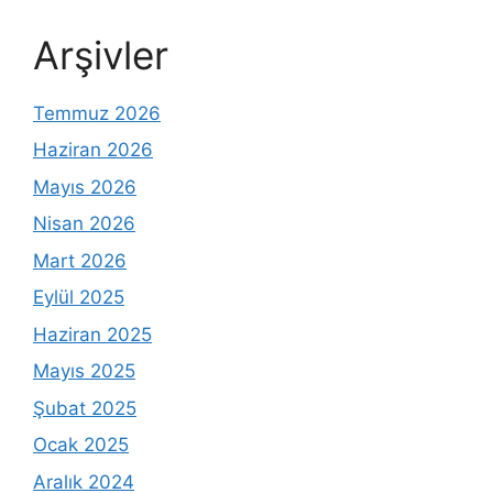
Arşivler
Temmuz 2026
Haziran 2026
Mayıs 2026
Nisan 2026
Mart 2026
Eylül 2025
Haziran 2025
Mayıs 2025
Şubat 2025
Ocak 2025
Aralık 2024