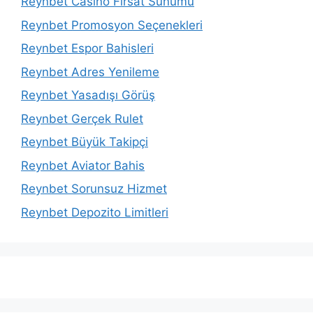
Reynbet Casino Fırsat Sunumu
Reynbet Promosyon Seçenekleri
Reynbet Espor Bahisleri
Reynbet Adres Yenileme
Reynbet Yasadışı Görüş
Reynbet Gerçek Rulet
Reynbet Büyük Takipçi
Reynbet Aviator Bahis
Reynbet Sorunsuz Hizmet
Reynbet Depozito Limitleri