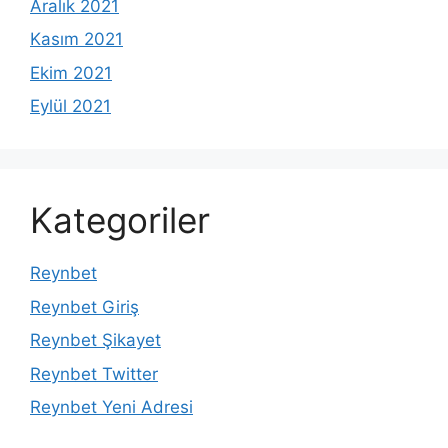
Aralık 2021
Kasım 2021
Ekim 2021
Eylül 2021
Kategoriler
Reynbet
Reynbet Giriş
Reynbet Şikayet
Reynbet Twitter
Reynbet Yeni Adresi