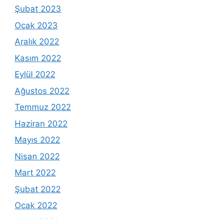
Şubat 2023
Ocak 2023
Aralık 2022
Kasım 2022
Eylül 2022
Ağustos 2022
Temmuz 2022
Haziran 2022
Mayıs 2022
Nisan 2022
Mart 2022
Şubat 2022
Ocak 2022