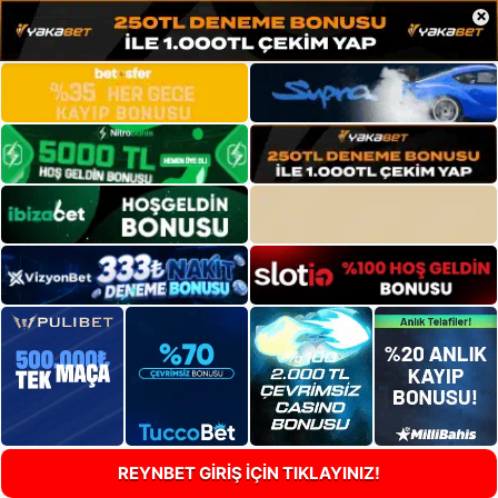
×
REYNBET GİRİŞ İÇİN TIKLAYINIZ!