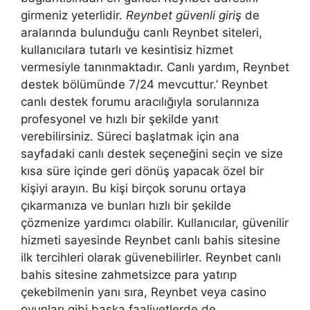
girmeniz yeterlidir.
Reynbet güvenli giriş
de
aralarında bulunduğu canlı Reynbet siteleri,
kullanıcılara tutarlı ve kesintisiz hizmet
vermesiyle tanınmaktadır. Canlı yardım, Reynbet
destek bölümünde 7/24 mevcuttur.’ Reynbet
canlı destek forumu aracılığıyla sorularınıza
profesyonel ve hızlı bir şekilde yanıt
verebilirsiniz. Süreci başlatmak için ana
sayfadaki canlı destek seçeneğini seçin ve size
kısa süre içinde geri dönüş yapacak özel bir
kişiyi arayın. Bu kişi birçok sorunu ortaya
çıkarmanıza ve bunları hızlı bir şekilde
çözmenize yardımcı olabilir. Kullanıcılar, güvenilir
hizmeti sayesinde Reynbet canlı bahis sitesine
ilk tercihleri ​​​​olarak güvenebilirler. Reynbet canlı
bahis sitesine zahmetsizce para yatırıp
çekebilmenin yanı sıra, Reynbet veya casino
oyunları gibi başka faaliyetlerde de