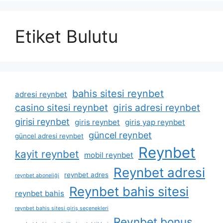
Etiket Bulutu
bahis sitesi reynbet
adresi reynbet
casino sitesi reynbet
giris adresi reynbet
girisi reynbet
giris reynbet
giris yap reynbet
güncel reynbet
güncel adresi reynbet
Reynbet
kayit reynbet
mobil reynbet
Reynbet adresi
reynbet adres
reynbet aboneliği
Reynbet bahis sitesi
reynbet bahis
reynbet bahis sitesi giriş seçenekleri
Reynbet bonus