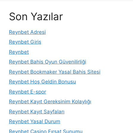
Son Yazılar
Reynbet Adresi
Reynbet Giriş
Reynbet
Reynbet Bahis Oyun Güvenilirliği
Reynbet Bookmaker Yasal Bahis Sitesi
Reynbet Hoş Geldin Bonusu
Reynbet E-spor
Reynbet Kayıt Gereksinim Kolaylığı
Reynbet Kayıt Sayfaları
Reynbet Yasal Durum
Reynbet Casino Fırsat Sunumu