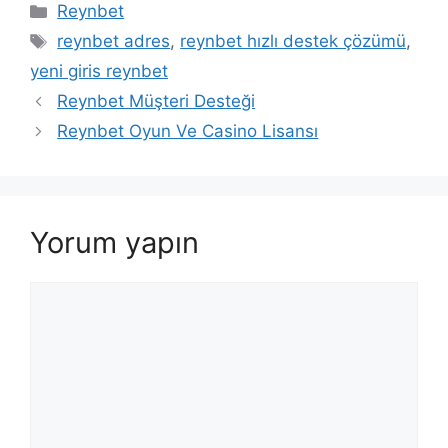
Kategoriler
Reynbet
Etiketler
reynbet adres
,
reynbet hızlı destek çözümü
,
yeni giris reynbet
Yazı
Reynbet Müşteri Desteği
dolaşımı
Reynbet Oyun Ve Casino Lisansı
Yorum yapın
Yorum