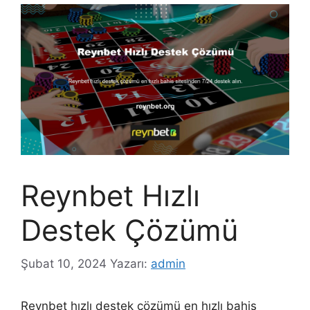
Reynbet Hızlı
Destek Çözümü
Şubat 10, 2024
Yazarı:
admin
Reynbet hızlı destek çözümü en hızlı bahis