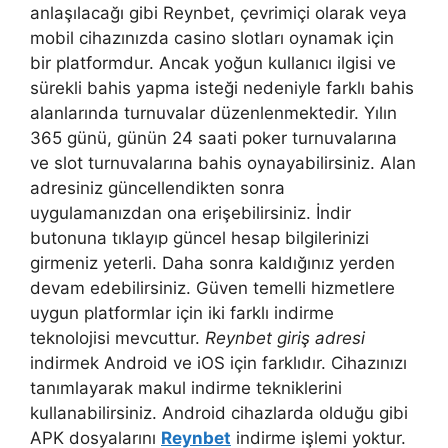
anlaşılacağı gibi Reynbet, çevrimiçi olarak veya
mobil cihazınızda casino slotları oynamak için
bir platformdur. Ancak yoğun kullanıcı ilgisi ve
sürekli bahis yapma isteği nedeniyle farklı bahis
alanlarında turnuvalar düzenlenmektedir. Yılın
365 günü, günün 24 saati poker turnuvalarına
ve slot turnuvalarına bahis oynayabilirsiniz. Alan
adresiniz güncellendikten sonra
uygulamanızdan ona erişebilirsiniz. İndir
butonuna tıklayıp güncel hesap bilgilerinizi
girmeniz yeterli. Daha sonra kaldığınız yerden
devam edebilirsiniz. Güven temelli hizmetlere
uygun platformlar için iki farklı indirme
teknolojisi mevcuttur.
Reynbet giriş adresi
indirmek Android ve iOS için farklıdır. Cihazınızı
tanımlayarak makul indirme tekniklerini
kullanabilirsiniz. Android cihazlarda olduğu gibi
APK dosyalarını
Reynbet
indirme işlemi yoktur.