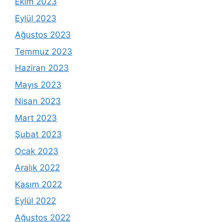
Ekim 2023
Eylül 2023
Ağustos 2023
Temmuz 2023
Haziran 2023
Mayıs 2023
Nisan 2023
Mart 2023
Şubat 2023
Ocak 2023
Aralık 2022
Kasım 2022
Eylül 2022
Ağustos 2022