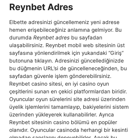
Reynbet Adres
Elbette adresinizi güncellemeniz yeni adrese
hemen erişebileceğiniz anlamına gelmiyor. Bu
durumda
Reynbet adres
bu sayfadan
ulaşabilirsiniz. Reynbet mobil web sitesinin üst
sayfasına yönlendirilmek için yukarıdaki “Giriş”
butonuna tıklayın. Adresinizi güncellediğinizde
bu düğmenin URL’si de güncelleneceğinden, bu
sayfadan güvenle işlem gönderebilirsiniz.
Reynbet casino sitesi, en iyi casino oyun
çeşitlerini sunan en çekici platformlardan biridir.
Oyuncular oyun sürelerini site adresi üzerinden
üyelik işlemlerini tamamlayıp, bakiyelerini sistem
üzerinden yükleyerek kullanabilirler. Ayrıca
Reynbet sitesinin casino bölümü en popüler
olanıdır. Oyuncular casinoda herhangi bir kesinti
olmadan şanslarını deneyebilirler. Ancak bu