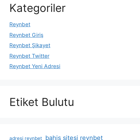
Kategoriler
Reynbet
Reynbet Giriş
Reynbet Şikayet
Reynbet Twitter
Reynbet Yeni Adresi
Etiket Bulutu
bahis sitesi reynbet
adresi reynbet