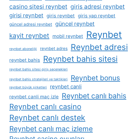
casino sitesi reynbet
giris adresi reynbet
girisi reynbet
giris reynbet
giris yap reynbet
güncel reynbet
güncel adresi reynbet
Reynbet
kayit reynbet
mobil reynbet
Reynbet adresi
reynbet adres
reynbet aboneliği
Reynbet bahis sitesi
reynbet bahis
reynbet bahis sitesi giriş seçenekleri
Reynbet bonus
reynbet bahis stratejileri ve taktikleri
reynbet canli
reynbet büyük şirketleri
Reynbet canlı bahis
reynbet canli maç izle
Reynbet canlı casino
Reynbet canlı destek
Reynbet canlı maç izleme
Reynbet casino oyunları