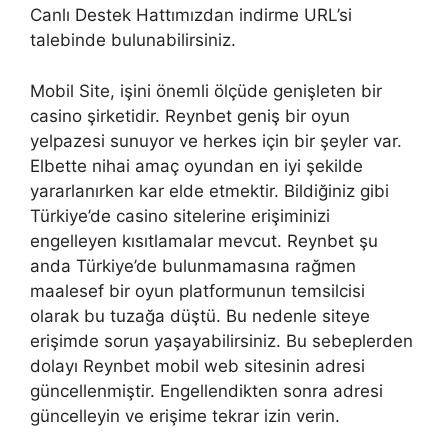
Canlı Destek Hattımızdan indirme URL’si
talebinde bulunabilirsiniz.
Mobil Site, işini önemli ölçüde genişleten bir
casino şirketidir. Reynbet geniş bir oyun
yelpazesi sunuyor ve herkes için bir şeyler var.
Elbette nihai amaç oyundan en iyi şekilde
yararlanırken kar elde etmektir. Bildiğiniz gibi
Türkiye’de casino sitelerine erişiminizi
engelleyen kısıtlamalar mevcut. Reynbet şu
anda Türkiye’de bulunmamasına rağmen
maalesef bir oyun platformunun temsilcisi
olarak bu tuzağa düştü. Bu nedenle siteye
erişimde sorun yaşayabilirsiniz. Bu sebeplerden
dolayı Reynbet mobil web sitesinin adresi
güncellenmiştir. Engellendikten sonra adresi
güncelleyin ve erişime tekrar izin verin.