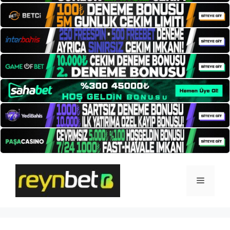
İçeriğe
atla
Menü