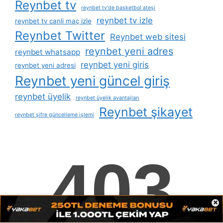
Reynbet tv
reynbet tv'de basketbol ateşi
reynbet tv izle
reynbet tv canli maç izle
Reynbet Twitter
Reynbet web sitesi
reynbet yeni adres
reynbet whatsapp
reynbet yeni giris
reynbet yeni adresi
Reynbet yeni güncel giriş
reynbet üyelik
reynbet üyelik avantajları
Reynbet şikayet
reynbet şifre güncelleme i̇şlemi
Reynbet şikayetvar
twitter reynbet
yeni giris reynbet
Avrasya'nın en büyük reklam platformunda olmak için
Microsoft Teams:
reklam@avrasyamarketing.com
×
adresimizden veya Telegram: @Avrasyamarketing