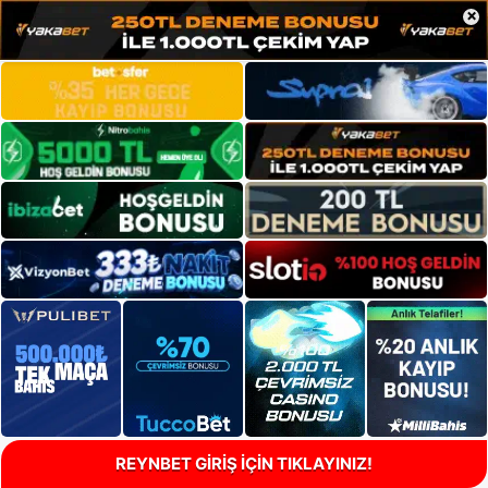
×
REYNBET GİRİŞ İÇİN TIKLAYINIZ!