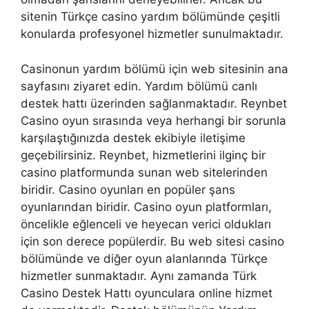
sitenin Türkçe casino yardım bölümünde çeşitli
konularda profesyonel hizmetler sunulmaktadır.
Casinonun yardım bölümü için web sitesinin ana
sayfasını ziyaret edin. Yardım bölümü canlı
destek hattı üzerinden sağlanmaktadır. Reynbet
Casino oyun sırasında veya herhangi bir sorunla
karşılaştığınızda destek ekibiyle iletişime
geçebilirsiniz. Reynbet, hizmetlerini ilginç bir
casino platformunda sunan web sitelerinden
biridir. Casino oyunları en popüler şans
oyunlarından biridir. Casino oyun platformları,
öncelikle eğlenceli ve heyecan verici oldukları
için son derece popülerdir. Bu web sitesi casino
bölümünde ve diğer oyun alanlarında Türkçe
hizmetler sunmaktadır. Aynı zamanda Türk
Casino Destek Hattı oyunculara online hizmet