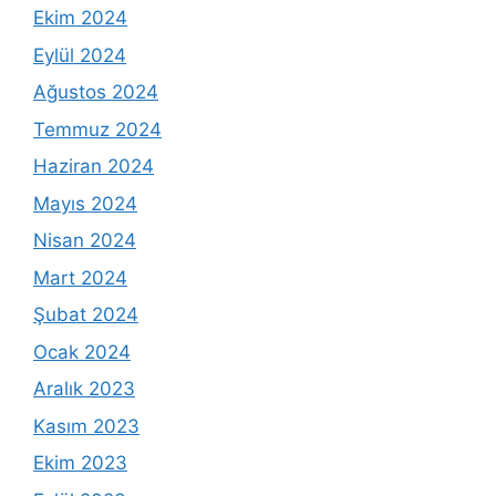
Ekim 2024
Eylül 2024
Ağustos 2024
Temmuz 2024
Haziran 2024
Mayıs 2024
Nisan 2024
Mart 2024
Şubat 2024
Ocak 2024
Aralık 2023
Kasım 2023
Ekim 2023