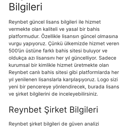
Bilgileri
Reynbet güncel lisans bilgileri ile hizmet
vermekte olan kaliteli ve yasal bir bahis
platformudur. Özellikle lisansın güncel olmasına
vurgu yapıyoruz. Çünkü ülkemizde hizmet veren
500’ün üstüne farklı bahis sitesi buluyor ve
oldukça azı lisansını her yıl güncelliyor. Sadece
kurumsal bir kimlikle hizmet üretmekte olan
Reynbet canlı bahis sitesi gibi platformlarda her
yıl yenilenen lisanslarla karşılaşıyoruz. Logo sizi
yeni bir pencereye yönlendirecek, burada lisans
ve şirket bilgilerini de inceleyebilirsiniz.
Reynbet Şirket Bilgileri
Reynbet şirket bilgileri de güven analizi