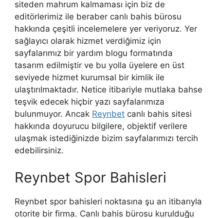
siteden mahrum kalmaması için biz de
editörlerimiz ile beraber canlı bahis bürosu
hakkında çeşitli incelemelere yer veriyoruz. Yer
sağlayıcı olarak hizmet verdiğimiz için
sayfalarımız bir yardım blogu formatında
tasarım edilmiştir ve bu yolla üyelere en üst
seviyede hizmet kurumsal bir kimlik ile
ulaştırılmaktadır. Netice itibariyle mutlaka bahse
teşvik edecek hiçbir yazı sayfalarımıza
bulunmuyor. Ancak
Reynbet
canlı bahis sitesi
hakkında doyurucu bilgilere, objektif verilere
ulaşmak istediğinizde bizim sayfalarımızı tercih
edebilirsiniz.
Reynbet Spor Bahisleri
Reynbet spor bahisleri noktasına şu an itibarıyla
otorite bir firma. Canlı bahis bürosu kurulduğu