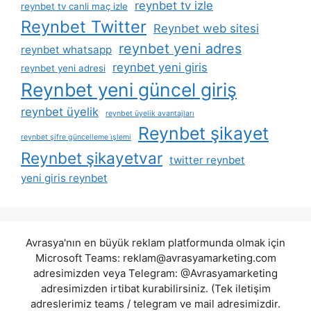
reynbet tv izle
reynbet tv canli maç izle
Reynbet Twitter
Reynbet web sitesi
reynbet yeni adres
reynbet whatsapp
reynbet yeni giris
reynbet yeni adresi
Reynbet yeni güncel giriş
reynbet üyelik
reynbet üyelik avantajları
Reynbet şikayet
reynbet şifre güncelleme i̇şlemi
Reynbet şikayetvar
twitter reynbet
yeni giris reynbet
Avrasya'nın en büyük reklam platformunda olmak için
Microsoft Teams:
reklam@avrasyamarketing.com
adresimizden veya Telegram: @Avrasyamarketing
adresimizden irtibat kurabilirsiniz. (Tek iletişim
adreslerimiz teams / telegram ve mail adresimizdir.