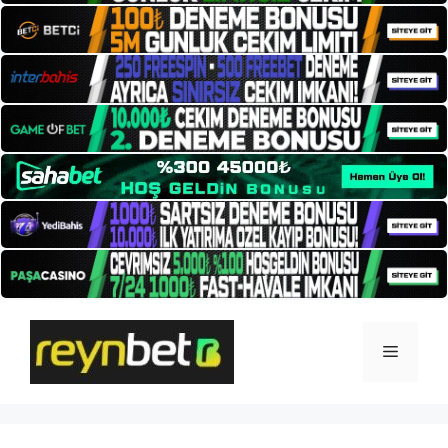
İçeriğe
atla
Menü