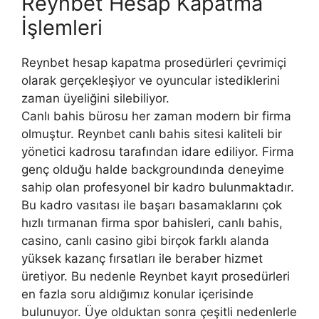
Reynbet Hesap Kapatma
İşlemleri
Reynbet hesap kapatma prosedürleri çevrimiçi
olarak gerçekleşiyor ve oyuncular istediklerini
zaman üyeliğini silebiliyor.
Canlı bahis bürosu her zaman modern bir firma
olmuştur. Reynbet canlı bahis sitesi kaliteli bir
yönetici kadrosu tarafından idare ediliyor. Firma
genç olduğu halde backgroundında deneyime
sahip olan profesyonel bir kadro bulunmaktadır.
Bu kadro vasıtası ile başarı basamaklarını çok
hızlı tırmanan firma spor bahisleri, canlı bahis,
casino, canlı casino gibi birçok farklı alanda
yüksek kazanç fırsatları ile beraber hizmet
üretiyor. Bu nedenle Reynbet kayıt prosedürleri
en fazla soru aldığımız konular içerisinde
bulunuyor. Üye olduktan sonra çeşitli nedenlerle