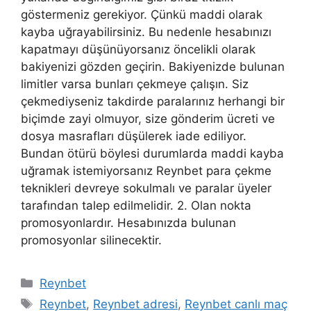
göstermeniz gerekiyor. Çünkü maddi olarak
kayba uğrayabilirsiniz. Bu nedenle hesabınızı
kapatmayı düşünüyorsanız öncelikli olarak
bakiyenizi gözden geçirin. Bakiyenizde bulunan
limitler varsa bunları çekmeye çalışın. Siz
çekmediyseniz takdirde paralarınız herhangi bir
biçimde zayi olmuyor, size gönderim ücreti ve
dosya masrafları düşülerek iade ediliyor.
Bundan ötürü böylesi durumlarda maddi kayba
uğramak istemiyorsanız Reynbet para çekme
teknikleri devreye sokulmalı ve paralar üyeler
tarafından talep edilmelidir. 2. Olan nokta
promosyonlardır. Hesabınızda bulunan
promosyonlar silinecektir.
Kategoriler
Reynbet
Etiketler
Reynbet
,
Reynbet adresi
,
Reynbet canlı maç