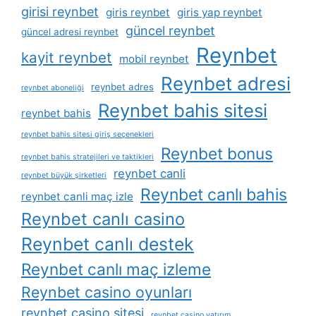
girisi reynbet
giris reynbet
giris yap reynbet
güncel reynbet
güncel adresi reynbet
Reynbet
kayit reynbet
mobil reynbet
Reynbet adresi
reynbet adres
reynbet aboneliği
Reynbet bahis sitesi
reynbet bahis
reynbet bahis sitesi giriş seçenekleri
Reynbet bonus
reynbet bahis stratejileri ve taktikleri
reynbet canli
reynbet büyük şirketleri
Reynbet canlı bahis
reynbet canli maç izle
Reynbet canlı casino
Reynbet canlı destek
Reynbet canlı maç izleme
Reynbet casino oyunları
reynbet casino sitesi
reynbet casino yatırım