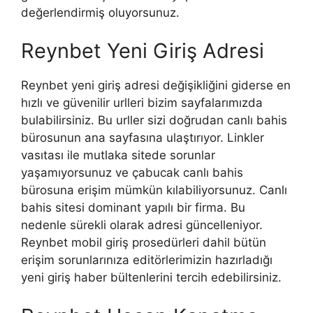
değerlendirmiş oluyorsunuz.
Reynbet Yeni Giriş Adresi
Reynbet yeni giriş adresi değişikliğini giderse en
hızlı ve güvenilir urlleri bizim sayfalarımızda
bulabilirsiniz. Bu urller sizi doğrudan canlı bahis
bürosunun ana sayfasına ulaştırıyor. Linkler
vasıtası ile mutlaka sitede sorunlar
yaşamıyorsunuz ve çabucak canlı bahis
bürosuna erişim mümkün kılabiliyorsunuz. Canlı
bahis sitesi dominant yapılı bir firma. Bu
nedenle sürekli olarak adresi güncelleniyor.
Reynbet mobil giriş prosedürleri dahil bütün
erişim sorunlarınıza editörlerimizin hazırladığı
yeni giriş haber bültenlerini tercih edebilirsiniz.