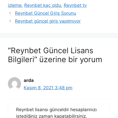
izleme
,
Reynbet kaç oldu
,
Reynbet tv
Yazı
Reynbet Güncel Giriş Sorunu
dolaşımı
Reynbet güncel giriş yapılmıyor
“Reynbet Güncel Lisans
Bilgileri” üzerine bir yorum
arda
Kasım 8, 2021 3:48 pm
Reynbet lisansı günceldir hesaplarınızı
istediğiniz zaman kapatabilirsiniz.