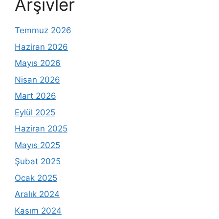
Arşivler
Temmuz 2026
Haziran 2026
Mayıs 2026
Nisan 2026
Mart 2026
Eylül 2025
Haziran 2025
Mayıs 2025
Şubat 2025
Ocak 2025
Aralık 2024
Kasım 2024