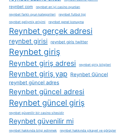
reynbet com
reynbet en i̇yi casino oyunları
reynbet farklı oyun kategorileri
reynbet futbol ligi
reynbet gelişmiş erişimi
reynbet genel konuşma
Reynbet gerçek adresi
reynbet girisi
reynbet giris twitter
Reynbet giriş
Reynbet giriş adresi
reynbet giriş bilgileri
Reynbet giriş yap
Reynbet Güncel
reynbet güncel adres
Reynbet güncel adresi
Reynbet güncel giriş
reynbet güvenilir bir casino sitesidir
Reynbet güvenilir mi
reynbet hakkında bilgi edinmek
reynbet hakkında şikayet ve görüşler