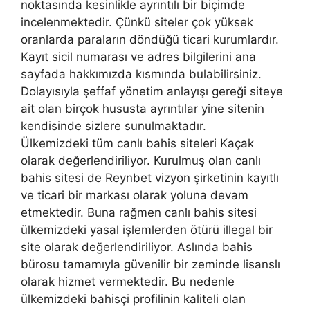
noktasında kesinlikle ayrıntılı bir biçimde
incelenmektedir. Çünkü siteler çok yüksek
oranlarda paraların döndüğü ticari kurumlardır.
Kayıt sicil numarası ve adres bilgilerini ana
sayfada hakkımızda kısmında bulabilirsiniz.
Dolayısıyla şeffaf yönetim anlayışı gereği siteye
ait olan birçok hususta ayrıntılar yine sitenin
kendisinde sizlere sunulmaktadır.
Ülkemizdeki tüm canlı bahis siteleri Kaçak
olarak değerlendiriliyor. Kurulmuş olan canlı
bahis sitesi de Reynbet vizyon şirketinin kayıtlı
ve ticari bir markası olarak yoluna devam
etmektedir. Buna rağmen canlı bahis sitesi
ülkemizdeki yasal işlemlerden ötürü illegal bir
site olarak değerlendiriliyor. Aslında bahis
bürosu tamamıyla güvenilir bir zeminde lisanslı
olarak hizmet vermektedir. Bu nedenle
ülkemizdeki bahisçi profilinin kaliteli olan