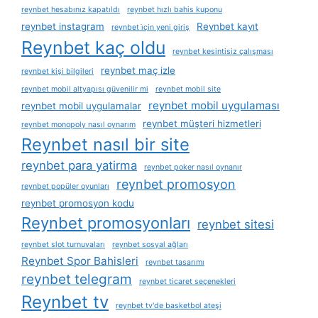
reynbet hesabınız kapatıldı
reynbet hızlı bahis kuponu
reynbet instagram
Reynbet kayıt
reynbet i̇çin yeni giriş
Reynbet kaç oldu
reynbet kesintisiz çalışması
reynbet maç izle
reynbet kişi bilgileri
reynbet mobil altyapısı güvenilir mi
reynbet mobil site
reynbet mobil uygulaması
reynbet mobil uygulamalar
reynbet müşteri hizmetleri
reynbet monopoly nasıl oynarım
Reynbet nasıl bir site
reynbet para yatirma
reynbet poker nasıl oynanır
reynbet promosyon
reynbet popüler oyunları
reynbet promosyon kodu
Reynbet promosyonları
reynbet sitesi
reynbet slot turnuvaları
reynbet sosyal ağları
Reynbet Spor Bahisleri
reynbet tasarımı
reynbet telegram
reynbet ticaret seçenekleri
Reynbet tv
reynbet tv'de basketbol ateşi