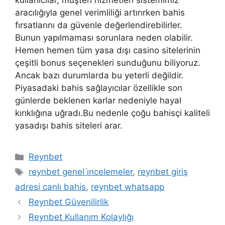
kullanıcılar, müşteri hizmetleri sistemimiz
aracılığıyla genel verimliliği artırırken bahis
fırsatlarını da güvenle değerlendirebilirler.
Bunun yapılmaması sorunlara neden olabilir.
Hemen hemen tüm yasa dışı casino sitelerinin
çeşitli bonus seçenekleri sunduğunu biliyoruz.
Ancak bazı durumlarda bu yeterli değildir.
Piyasadaki bahis sağlayıcılar özellikle son
günlerde beklenen karlar nedeniyle hayal
kırıklığına uğradı.Bu nedenle çoğu bahisçi kaliteli
yasadışı bahis siteleri arar.
Kategoriler
Reynbet
Etiketler
reynbet genel i̇ncelemeler
,
reynbet giriş
adresi canlı bahis
,
reynbet whatsapp
Yazı
Reynbet Güvenilirlik
dolaşımı
Reynbet Kullanım Kolaylığı