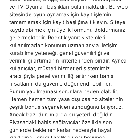
ve TV Oyunları başlıkları bulunmaktadır. Bu web
sitesinde oyun oynamak için kayıt işlemini
tamamlamak için kayıt başlığına tıklayın. Siteye
kaydolabilmek için üyelik formunu doldurmanız
gerekmektedir. Robotik yanıt sistemleri
kullanılmadan konunun uzmanlarıyla iletişim
kurabilme yeteneği, genel güvenilirliği ve
verimliliği artırmanın kriterlerinden biridir. Ayrıca
kullanıcılar, müşteri hizmetleri sistemimiz
aracılığıyla genel verimliliği artırırken bahis
fırsatlarını da güvenle değerlendirebilirler.
Bunun yapılmaması sorunlara neden olabilir.
Hemen hemen tüm yasa dışı casino sitelerinin
çeşitli bonus seçenekleri sunduğunu biliyoruz.
Ancak bazı durumlarda bu yeterli değildir.
Piyasadaki bahis sağlayıcılar özellikle son
günlerde beklenen karlar nedeniyle hayal
kırıklığına uğradı.Üyelik süresi boyunca