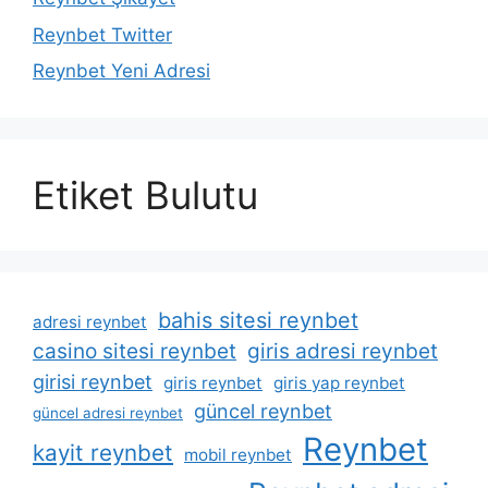
Reynbet Twitter
Reynbet Yeni Adresi
Etiket Bulutu
bahis sitesi reynbet
adresi reynbet
casino sitesi reynbet
giris adresi reynbet
girisi reynbet
giris reynbet
giris yap reynbet
güncel reynbet
güncel adresi reynbet
Reynbet
kayit reynbet
mobil reynbet