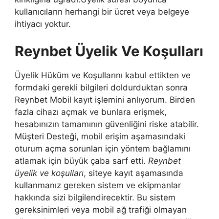
kullanıcıların herhangi bir ücret veya belgeye
ihtiyacı yoktur.
Reynbet Üyelik Ve Koşulları
Üyelik Hüküm ve Koşullarını kabul ettikten ve
formdaki gerekli bilgileri doldurduktan sonra
Reynbet Mobil kayıt işlemini anlıyorum. Birden
fazla cihazı açmak ve bunlara erişmek,
hesabınızın tamamının güvenliğini riske atabilir.
Müşteri Desteği, mobil erişim aşamasındaki
oturum açma sorunları için yöntem bağlamını
atlamak için büyük çaba sarf etti.
Reynbet
üyelik ve koşulları
, siteye kayıt aşamasında
kullanmanız gereken sistem ve ekipmanlar
hakkında sizi bilgilendirecektir. Bu sistem
gereksinimleri veya mobil ağ trafiği olmayan