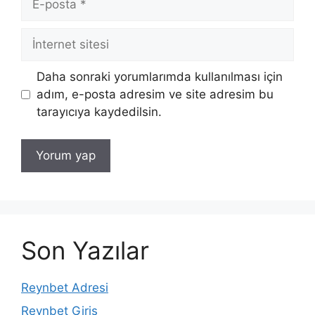
posta
İnternet
sitesi
Daha sonraki yorumlarımda kullanılması için
adım, e-posta adresim ve site adresim bu
tarayıcıya kaydedilsin.
Son Yazılar
Reynbet Adresi
Reynbet Giriş