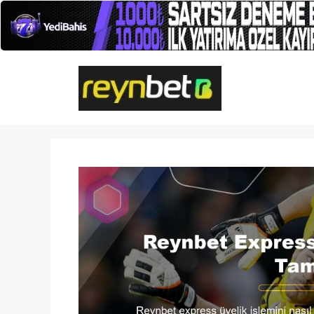
İçeriğe
atla