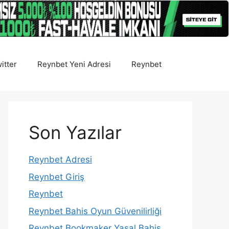
itter
Reynbet Yeni Adresi
Reynbet
Son Yazılar
Reynbet Adresi
Reynbet Giriş
Reynbet
Reynbet Bahis Oyun Güvenilirliği
Reynbet Bookmaker Yasal Bahis