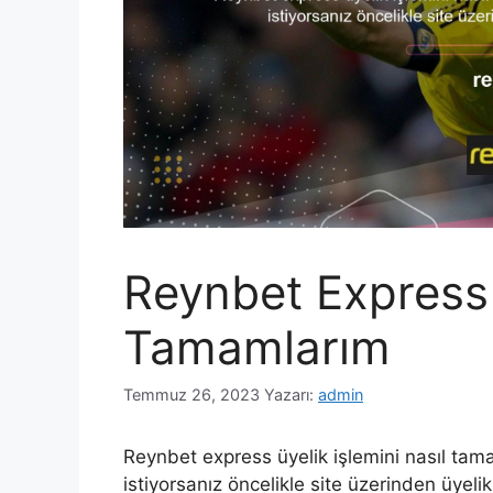
Reynbet Express 
Tamamlarım
Temmuz 26, 2023
Yazarı:
admin
Reynbet express üyelik işlemini nasıl ta
istiyorsanız öncelikle site üzerinden üyelik