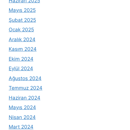
Haziran 2025
Mayıs 2025
Şubat 2025
Ocak 2025
Aralık 2024
Kasım 2024
Ekim 2024
Eylül 2024
Ağustos 2024
Temmuz 2024
Haziran 2024
Mayıs 2024
Nisan 2024
Mart 2024