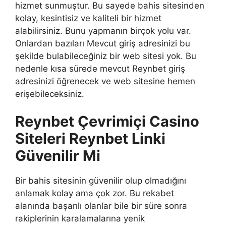
hizmet sunmuştur. Bu sayede bahis sitesinden
kolay, kesintisiz ve kaliteli bir hizmet
alabilirsiniz. Bunu yapmanın birçok yolu var.
Onlardan bazıları Mevcut giriş adresinizi bu
şekilde bulabileceğiniz bir web sitesi yok. Bu
nedenle kısa sürede mevcut Reynbet giriş
adresinizi öğrenecek ve web sitesine hemen
erişebileceksiniz.
Reynbet Çevrimiçi Casino
Siteleri Reynbet Linki
Güvenilir Mi
Bir bahis sitesinin güvenilir olup olmadığını
anlamak kolay ama çok zor. Bu rekabet
alanında başarılı olanlar bile bir süre sonra
rakiplerinin karalamalarına yenik