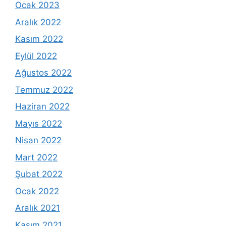
Ocak 2023
Aralık 2022
Kasım 2022
Eylül 2022
Ağustos 2022
Temmuz 2022
Haziran 2022
Mayıs 2022
Nisan 2022
Mart 2022
Şubat 2022
Ocak 2022
Aralık 2021
Kasım 2021