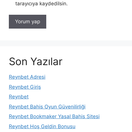
tarayıcıya kaydedilsin.
Son Yazılar
Reynbet Adresi
Reynbet Giriş
Reynbet
Reynbet Bahis Oyun Güvenilirliği
Reynbet Bookmaker Yasal Bahis Sitesi
Reynbet Hoş Geldin Bonusu