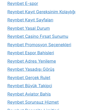
Reynbet E-spor
Reynbet Kayıt Gereksinim Kolaylığı
Reynbet Kayıt Sayfaları
Reynbet Yasal Durum
Reynbet Casino Fırsat Sunumu
Reynbet Promosyon Seçenekleri
Reynbet Espor Bahisleri
Reynbet Adres Yenileme
Reynbet Yasadışı Görüş
Reynbet Gerçek Rulet
Reynbet Büyük Takipçi
Reynbet Aviator Bahis
Reynbet Sorunsuz Hizmet