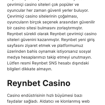
çevrimiçi casino siteleri çok popüler ve
oyuncular her zaman güvenli yerler buluyor.
Çevrimiçi casino sitelerinin çoğalması,
oyuncuların birçok seçenek arasından güvenilir
bir casino sitesi bulmasını zorlaştırmıştır.
Reynbet sürekli olarak Reynbet çevrimiçi casino
siteleri güvenini kazanmıştır. Reynbet yeni giriş
sayfasını ziyaret etmek ve platformumuz
üzerinden bahis oynamak istiyorsanız sosyal
medya hesaplarımızı takip etmeyi unutmayın.
Lütfen resmi Reynbet SNS hesabı dışındaki
bilgileri dikkate almayın.
Reynbet Casino
Casino endüstrisinin hızlı büyümesi bazı
faydalar sağladı. Aldatıcı ve klonlanmış web