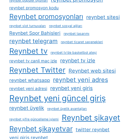
reynbet popüler oyunları
reynbet promosyon kodu
Reynbet promosyonları
reynbet sitesi
reynbet slot turnuvaları
reynbet sosyal ağları
Reynbet Spor Bahisleri
reynbet tasarımı
reynbet telegram
reynbet ticaret seçenekleri
Reynbet tv
reynbet tv'de basketbol ateşi
reynbet tv izle
reynbet tv canli maç izle
Reynbet Twitter
Reynbet web sitesi
reynbet yeni adres
reynbet whatsapp
reynbet yeni giris
reynbet yeni adresi
Reynbet yeni güncel giriş
reynbet üyelik
reynbet üyelik avantajları
Reynbet şikayet
reynbet şifre güncelleme i̇şlemi
Reynbet şikayetvar
twitter reynbet
yeni giris reynbet