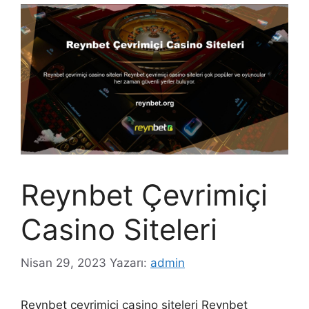
Reynbet Çevrimiçi
Casino Siteleri
Nisan 29, 2023
Yazarı:
admin
Reynbet çevrimiçi casino siteleri Reynbet