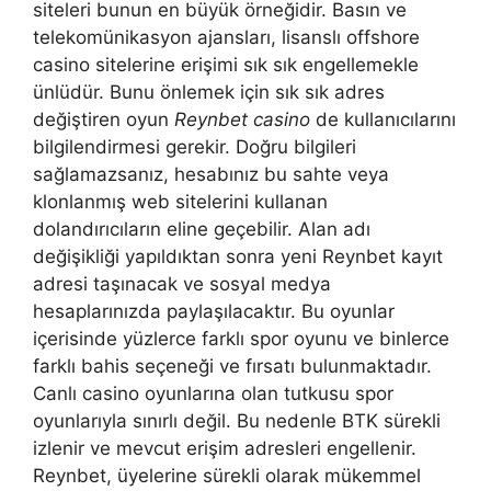
siteleri bunun en büyük örneğidir. Basın ve
telekomünikasyon ajansları, lisanslı offshore
casino sitelerine erişimi sık sık engellemekle
ünlüdür. Bunu önlemek için sık sık adres
değiştiren oyun
Reynbet casino
de kullanıcılarını
bilgilendirmesi gerekir. Doğru bilgileri
sağlamazsanız, hesabınız bu sahte veya
klonlanmış web sitelerini kullanan
dolandırıcıların eline geçebilir. Alan adı
değişikliği yapıldıktan sonra yeni Reynbet kayıt
adresi taşınacak ve sosyal medya
hesaplarınızda paylaşılacaktır. Bu oyunlar
içerisinde yüzlerce farklı spor oyunu ve binlerce
farklı bahis seçeneği ve fırsatı bulunmaktadır.
Canlı casino oyunlarına olan tutkusu spor
oyunlarıyla sınırlı değil. Bu nedenle BTK sürekli
izlenir ve mevcut erişim adresleri engellenir.
Reynbet, üyelerine sürekli olarak mükemmel