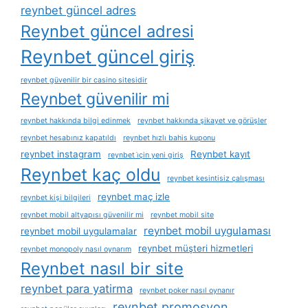
reynbet güncel adres
Reynbet güncel adresi
Reynbet güncel giriş
reynbet güvenilir bir casino sitesidir
Reynbet güvenilir mi
reynbet hakkında bilgi edinmek
reynbet hakkında şikayet ve görüşler
reynbet hesabınız kapatıldı
reynbet hızlı bahis kuponu
reynbet instagram
Reynbet kayıt
reynbet i̇çin yeni giriş
Reynbet kaç oldu
reynbet kesintisiz çalışması
reynbet maç izle
reynbet kişi bilgileri
reynbet mobil altyapısı güvenilir mi
reynbet mobil site
reynbet mobil uygulaması
reynbet mobil uygulamalar
reynbet müşteri hizmetleri
reynbet monopoly nasıl oynarım
Reynbet nasıl bir site
reynbet para yatirma
reynbet poker nasıl oynanır
reynbet promosyon