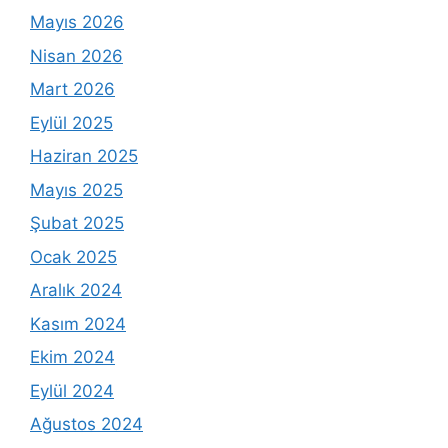
Mayıs 2026
Nisan 2026
Mart 2026
Eylül 2025
Haziran 2025
Mayıs 2025
Şubat 2025
Ocak 2025
Aralık 2024
Kasım 2024
Ekim 2024
Eylül 2024
Ağustos 2024