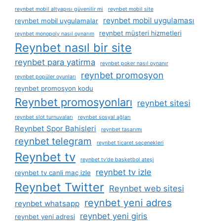
reynbet mobil altyapısı güvenilir mi
reynbet mobil site
reynbet mobil uygulaması
reynbet mobil uygulamalar
reynbet müşteri hizmetleri
reynbet monopoly nasıl oynarım
Reynbet nasıl bir site
reynbet para yatirma
reynbet poker nasıl oynanır
reynbet promosyon
reynbet popüler oyunları
reynbet promosyon kodu
Reynbet promosyonları
reynbet sitesi
reynbet slot turnuvaları
reynbet sosyal ağları
Reynbet Spor Bahisleri
reynbet tasarımı
reynbet telegram
reynbet ticaret seçenekleri
Reynbet tv
reynbet tv'de basketbol ateşi
reynbet tv izle
reynbet tv canli maç izle
Reynbet Twitter
Reynbet web sitesi
reynbet yeni adres
reynbet whatsapp
reynbet yeni giris
reynbet yeni adresi