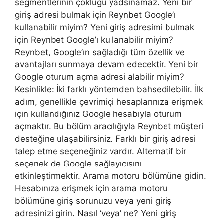
segmentlerinin çokluğu yadsınamaz. Yeni bir
giriş adresi bulmak için Reynbet Google’ı
kullanabilir miyim? Yeni giriş adresimi bulmak
için Reynbet Google’ı kullanabilir miyim?
Reynbet, Google’ın sağladığı tüm özellik ve
avantajları sunmaya devam edecektir. Yeni bir
Google oturum açma adresi alabilir miyim?
Kesinlikle: İki farklı yöntemden bahsedilebilir. İlk
adım, genellikle çevrimiçi hesaplarınıza erişmek
için kullandığınız Google hesabıyla oturum
açmaktır. Bu bölüm aracılığıyla Reynbet müşteri
desteğine ulaşabilirsiniz. Farklı bir giriş adresi
talep etme seçeneğiniz vardır. Alternatif bir
seçenek de Google sağlayıcısını
etkinleştirmektir. Arama motoru bölümüne gidin.
Hesabınıza erişmek için arama motoru
bölümüne giriş sorunuzu veya yeni giriş
adresinizi girin. Nasıl ‘veya’ ne? Yeni giriş