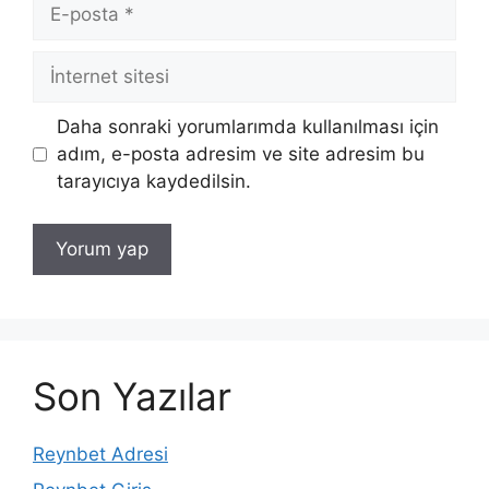
E-
posta
İnternet
sitesi
Daha sonraki yorumlarımda kullanılması için
adım, e-posta adresim ve site adresim bu
tarayıcıya kaydedilsin.
Son Yazılar
Reynbet Adresi