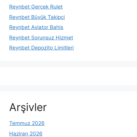
Reynbet Gerçek Rulet
Reynbet Büyük Takipçi
Reynbet Aviator Bahis
Reynbet Sorunsuz Hizmet
Reynbet Depozito Limitleri
Arşivler
Temmuz 2026
Haziran 2026