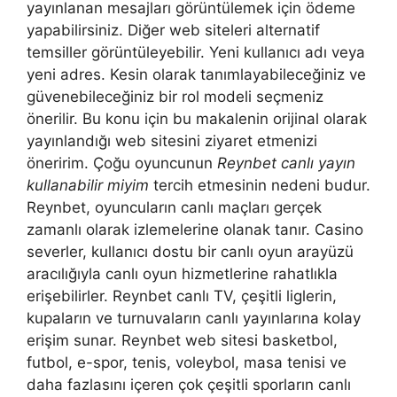
yayınlanan mesajları görüntülemek için ödeme
yapabilirsiniz. Diğer web siteleri alternatif
temsiller görüntüleyebilir. Yeni kullanıcı adı veya
yeni adres. Kesin olarak tanımlayabileceğiniz ve
güvenebileceğiniz bir rol modeli seçmeniz
önerilir. Bu konu için bu makalenin orijinal olarak
yayınlandığı web sitesini ziyaret etmenizi
öneririm. Çoğu oyuncunun
Reynbet canlı yayın
kullanabilir miyim
tercih etmesinin nedeni budur.
Reynbet, oyuncuların canlı maçları gerçek
zamanlı olarak izlemelerine olanak tanır. Casino
severler, kullanıcı dostu bir canlı oyun arayüzü
aracılığıyla canlı oyun hizmetlerine rahatlıkla
erişebilirler. Reynbet canlı TV, çeşitli liglerin,
kupaların ve turnuvaların canlı yayınlarına kolay
erişim sunar. Reynbet web sitesi basketbol, ​​
futbol, ​​e-spor, tenis, voleybol, masa tenisi ve
daha fazlasını içeren çok çeşitli sporların canlı