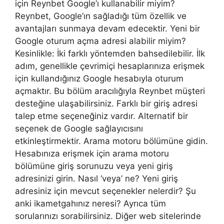
için Reynbet Google’ı kullanabilir miyim?
Reynbet, Google’ın sağladığı tüm özellik ve
avantajları sunmaya devam edecektir. Yeni bir
Google oturum açma adresi alabilir miyim?
Kesinlikle: İki farklı yöntemden bahsedilebilir. İlk
adım, genellikle çevrimiçi hesaplarınıza erişmek
için kullandığınız Google hesabıyla oturum
açmaktır. Bu bölüm aracılığıyla Reynbet müşteri
desteğine ulaşabilirsiniz. Farklı bir giriş adresi
talep etme seçeneğiniz vardır. Alternatif bir
seçenek de Google sağlayıcısını
etkinleştirmektir. Arama motoru bölümüne gidin.
Hesabınıza erişmek için arama motoru
bölümüne giriş sorunuzu veya yeni giriş
adresinizi girin. Nasıl ‘veya’ ne? Yeni giriş
adresiniz için mevcut seçenekler nelerdir? Şu
anki ikametgahınız neresi? Ayrıca tüm
sorularınızı sorabilirsiniz. Diğer web sitelerinde