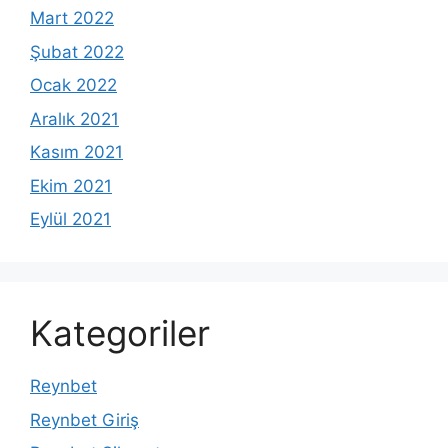
Mart 2022
Şubat 2022
Ocak 2022
Aralık 2021
Kasım 2021
Ekim 2021
Eylül 2021
Kategoriler
Reynbet
Reynbet Giriş