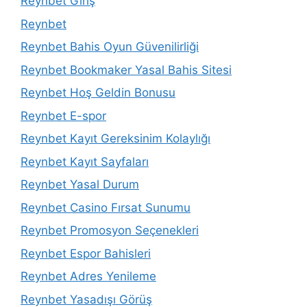
Reynbet Giriş
Reynbet
Reynbet Bahis Oyun Güvenilirliği
Reynbet Bookmaker Yasal Bahis Sitesi
Reynbet Hoş Geldin Bonusu
Reynbet E-spor
Reynbet Kayıt Gereksinim Kolaylığı
Reynbet Kayıt Sayfaları
Reynbet Yasal Durum
Reynbet Casino Fırsat Sunumu
Reynbet Promosyon Seçenekleri
Reynbet Espor Bahisleri
Reynbet Adres Yenileme
Reynbet Yasadışı Görüş