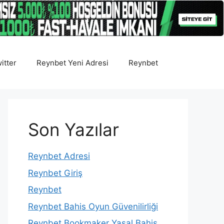
itter
Reynbet Yeni Adresi
Reynbet
Son Yazılar
Reynbet Adresi
Reynbet Giriş
Reynbet
Reynbet Bahis Oyun Güvenilirliği
Reynbet Bookmaker Yasal Bahis