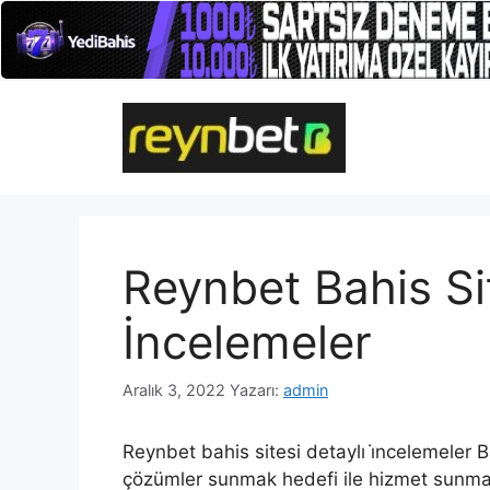
İçeriğe
atla
Reynbet Bahis Sit
İncelemeler
Aralık 3, 2022
Yazarı:
admin
Reynbet bahis sitesi detaylı i̇ncelemeler B
çözümler sunmak hedefi ile hizmet sunma