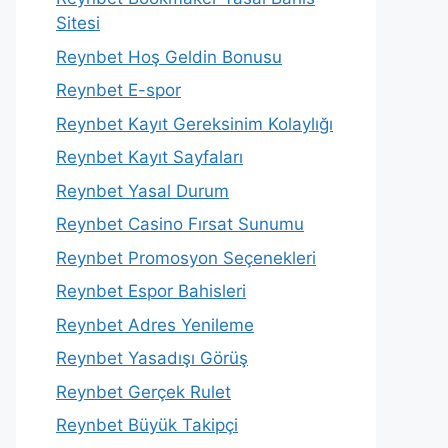
Sitesi
Reynbet Hoş Geldin Bonusu
Reynbet E-spor
Reynbet Kayıt Gereksinim Kolaylığı
Reynbet Kayıt Sayfaları
Reynbet Yasal Durum
Reynbet Casino Fırsat Sunumu
Reynbet Promosyon Seçenekleri
Reynbet Espor Bahisleri
Reynbet Adres Yenileme
Reynbet Yasadışı Görüş
Reynbet Gerçek Rulet
Reynbet Büyük Takipçi